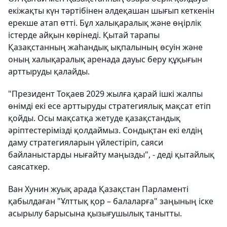
екіжақты күн тәртібінен әлдеқашан шығып кеткенін
ерекше атап өтті. Бұл халықаралық және өңірлік
істерде айқын көрінеді. Қытай тарапы
Қазақстанның жаһандық ықпалының өсуін және
оның халықаралық аренада дауыс беру құқығын
арттыруды қалайды.
"Президент Тоқаев 2029 жылға қарай ішкі жалпы
өнімді екі есе арттыруды стратегиялық мақсат етіп
қойды. Осы мақсатқа жетуде қазақстандық
әріптестерімізді қолдаймыз. Сондықтан екі елдің
даму стратегияларын үйлестіріп, саяси
байланыстарды нығайту маңызды", - деді қытайлық
саясаткер.
Ван Хунин жуық арада Қазақстан Парламенті
қабылдаған "Ұлттық қор – балаларға" заңының іске
асырылу барысына қызығушылық танытты.