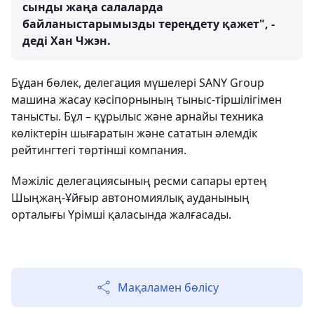
сынды жаңа салаларда
байланыстарымызды тереңдету қажет", -
деді Хан Чжэн.
Бұдан бөлек, делегация мүшелері SANY Group
машина жасау кәсіпорнының тыныс-тіршілігімен
танысты. Бұл – құрылыс және арнайы техника
көліктерін шығаратын және сататын әлемдік
рейтингтегі төртінші компания.
Мәжіліс делегациясының ресми сапары ертең
Шыңжаң-Ұйғыр автономиялық ауданының
орталығы Үрімші қаласында жалғасады.
Мақаламен бөлісу