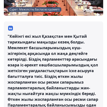
Сурет: Мәжілістің баспасөз қызметі
"Кейінгі екі жыл Қазақстан мен Қытай
тарихындағы маңызды кезең болды.
Мемлекет басшыларымыздың күш-
жігерінің арқасында ол жаңа деңгейге
көтерілді. Біздің парламенттер арасындағы
өзара іс-әрекет көшбасшыларымыздың қол
жеткізген уағдаластықтарын іске асыруға
бағытталуға тиіс. Біздің өткен жылы
жоспарланған осы ресми сапарымыз
парламентаралық байланыстарды жан-
жақты нығайтуға жақсы мүмкіндік береді.
Өткен жылы жоспарланған осы ресми сапар
Парламентаралық байланысымызды одан