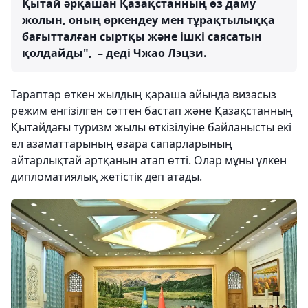
Қытай әрқашан Қазақстанның өз даму
жолын, оның өркендеу мен тұрақтылыққа
бағытталған сыртқы және ішкі саясатын
қолдайды", – деді Чжао Лэцзи.
Тараптар өткен жылдың қараша айында визасыз
режим енгізілген сәттен бастап және Қазақстанның
Қытайдағы туризм жылы өткізілуіне байланысты екі
ел азаматтарының өзара сапарларының
айтарлықтай артқанын атап өтті. Олар мұны үлкен
дипломатиялық жетістік деп атады.