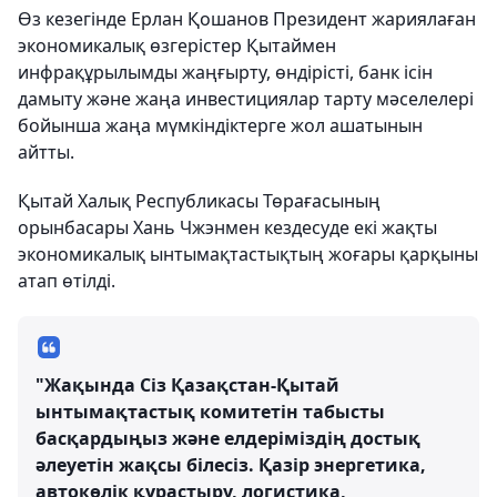
Өз кезегінде Ерлан Қошанов Президент жариялаған
экономикалық өзгерістер Қытаймен
инфрақұрылымды жаңғырту, өндірісті, банк ісін
дамыту және жаңа инвестициялар тарту мәселелері
бойынша жаңа мүмкіндіктерге жол ашатынын
айтты.
Қытай Халық Республикасы Төрағасының
орынбасары Хань Чжэнмен кездесуде екі жақты
экономикалық ынтымақтастықтың жоғары қарқыны
атап өтілді.
"Жақында Сіз Қазақстан-Қытай
ынтымақтастық комитетін табысты
басқардыңыз және елдеріміздің достық
әлеуетін жақсы білесіз. Қазір энергетика,
автокөлік құрастыру, логистика,