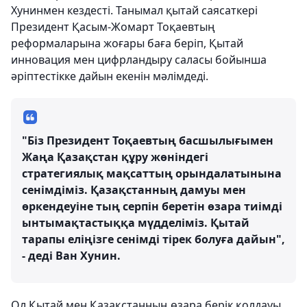
Хунинмен кездесті. Танымал қытай саясаткері
Президент Қасым-Жомарт Тоқаевтың
реформаларына жоғары баға беріп, Қытай
инновация мен цифрландыру саласы бойынша
әріптестікке дайын екенін мәлімдеді.
"Біз Президент Тоқаевтың басшылығымен
Жаңа Қазақстан құру жөніндегі
стратегиялық мақсаттың орындалатынына
сенімдіміз. Қазақстанның дамуы мен
өркендеуіне тың серпін беретін өзара тиімді
ынтымақтастыққа мүдделіміз. Қытай
тарапы еліңізге сенімді тірек болуға дайын",
- деді Ван Хунин.
Ол Қытай мен Қазақстанның өзара берік қолдауы