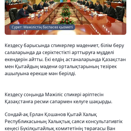
Сурет: Мәжілістің баспасөз қызметі
Кездесу барысында спикерлер мәдениет, білім беру
салаларында да серіктестікті арттыруға мүдделі
екендерін айтты. Екі елдің астаналарында Қазақстан
мен Қытайдың мәдени орталықтарының тезірек
ашылуына ерекше мән берілді.
Кездесу соңында Мәжіліс спикері әріптесін
Қазақстанға ресми сапармен келуге шақырды.
Сондай-ақ Ерлан Қошанов Қытай Халық
Республикасының Халықтық саяси консультативтік
кеңесі Бүкілқытайлық комитетінің төрағасы Ван