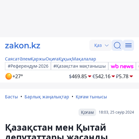
Қаз
Саясат
Әлем
Қаржы
Оқиға
Құқық
Мақалалар
#Референдум-2026
#Қазақстан мақтанышы
+27°
$
469.85
€
542.16
₽
5.78
Басты
Барлық жаңалықтар
Қоғам тынысы
Қоғам
18:03, 25 сәуір 2024
Қазақстан мен Қытай
депутаттары жасанды