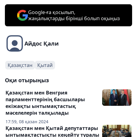
Google-ға қосылып,
жаңалықтарды бірінші болып оқыңыз
Айдос Қали
Қазақстан
Қытай
Оқи отырыңыз
Қазақстан мен Венгрия
парламенттерінің басшылары
екіжақты ынтымақтастық
мәселелерін талқылады
17:59, 08 қазан 2024
Қазақстан мен Қытай депутаттары
ынтымақтастықты кеңейту туралы