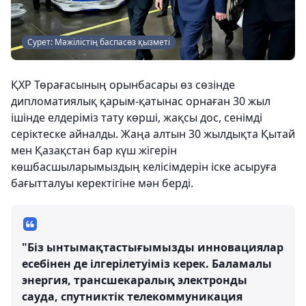
Сурет: Мәжілістің баспасөз қызметі
ҚХР Төрағасының орынбасары өз сөзінде
дипломатиялық қарым-қатынас орнаған 30 жыл
ішінде елдеріміз тату көрші, жақсы дос, сенімді
серіктеске айналды. Жаңа алтын 30 жылдықта Қытай
мен Қазақстан бар күш жігерін
көшбасшыларымыздың келісімдерін іске асыруға
бағытталуы керектігіне мән берді.
"Біз ынтымақтастығымызды инновациялар
есебінен де ілгерілетуіміз керек. Баламалы
энергия, трансшекаралық электронды
сауда, спутниктік телекоммуникация