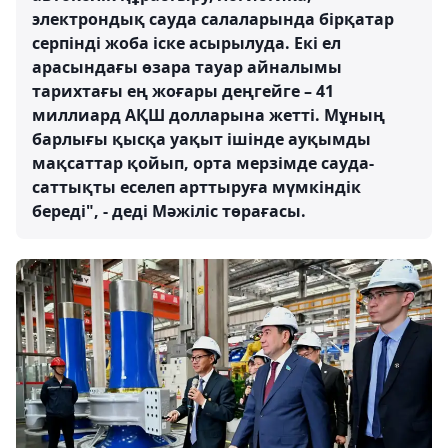
электрондық сауда салаларында бірқатар
серпінді жоба іске асырылуда. Екі ел
арасындағы өзара тауар айналымы
тарихтағы ең жоғары деңгейге – 41
миллиард АҚШ долларына жетті. Мұның
барлығы қысқа уақыт ішінде ауқымды
мақсаттар қойып, орта мерзімде сауда-
саттықты еселеп арттыруға мүмкіндік
береді", - деді Мәжіліс төрағасы.