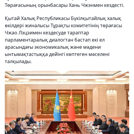
Төрағасының орынбасары Хань Чжэнмен кездесті.
Қытай Халық Республикасы Бүкілқытайлық халық
өкілдері жиналысы Тұрақты комитетінің төрағасы
Чжао Лэцзимен кездесуде тараптар
парламентаралық диалогтан бастап екі ел
арасындағы экономикалық және мәдени
ынтымақтастыққа дейінгі көптеген мәселені
талқылады.