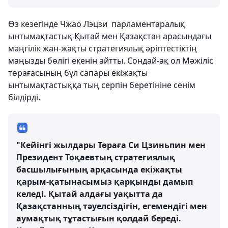
Өз кезегінде Чжао Лэцзи парламентаралық
ынтымақтастық Қытай мен Қазақстан арасындағы
мәңгілік жан-жақты стратегиялық әріптестіктің
маңызды бөлігі екенін айтты. Сондай-ақ ол Мәжіліс
төрағасының бұл сапары екіжақты
ынтымақтастыққа тың серпін беретініне сенім
білдірді.
"Кейінгі жылдары Төраға Си Цзиньпин мен
Президент Тоқаевтың стратегиялық
басшылығының арқасында екіжақты
қарым-қатынасымыз қарқынды дамып
келеді. Қытай алдағы уақытта да
Қазақстанның тәуелсіздігін, егемендігі мен
аумақтық тұтастығын қолдай береді.