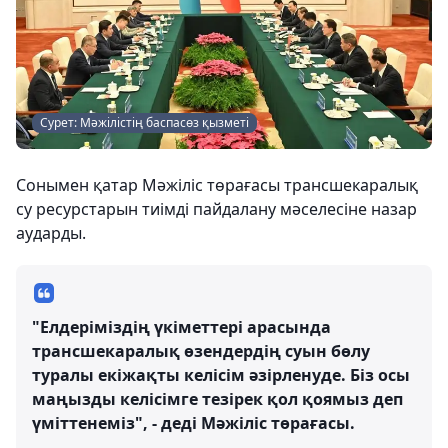
Сурет: Мәжілістің баспасөз қызметі
Сонымен қатар Мәжіліс төрағасы трансшекаралық
су ресурстарын тиімді пайдалану мәселесіне назар
аударды.
"Елдеріміздің үкіметтері арасында
трансшекаралық өзендердің суын бөлу
туралы екіжақты келісім әзірленуде. Біз осы
маңызды келісімге тезірек қол қоямыз деп
үміттенеміз", - деді Мәжіліс төрағасы.