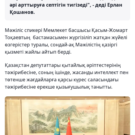
әрі арттыруға септігін тигізеді", - деді Ерлан
Қошанов.
Мәжіліс спикері Мемлекет басшысы Қасым-Жомарт
Тоқаевтың бастамасымен жүргізіліп жатқан жүйелі
өзгерістер туралы, сондай-ақ Мәжілістің қазіргі
қызметі жайлы айтып берді.
Қазақстан депутаттары қытайлық әріптестерінің
тәжірибесіне, соның ішінде, жасанды интеллект пен
төтенше жағдайларға қарсы күрес саласындағы
тәжірибесіне ерекше қызығушылық танытты.