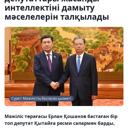
интеллектіні дамыту
мәселелерін талқылады
Сурет: Мәжілістің баспасөз қызметі
Мәжіліс төрағасы Ерлан Қошанов бастаған бір
топ депутат Қытайға ресми сапармен барды,