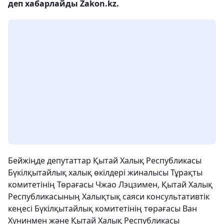
деп хабарлайды Zakon.kz.
Бейжіңде депутаттар Қытай Халық Республикасы
Бүкілқытайлық халық өкілдері жиналысы Тұрақты
комитетінің Төрағасы Чжао Лэцзимен, Қытай Халық
Республикасының Халықтық саяси консультативтік
кеңесі Бүкілқытайлық комитетінің төрағасы Ван
Хунинмен және Қытай Халық Республикасы