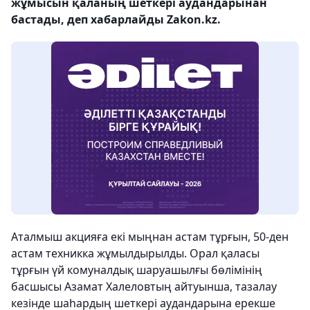
жұмысын қаланың шеткері аудандарынан
бастады, деп хабарлайды Zakon.kz.
Аталмыш акцияға екі мыңнан астам тұрғын, 50-ден
астам техникка жұмылдырылды. Орал қаласы
тұрғын үй комуналдық шаруашылғы бөлімінің
басшысы Азамат Халеловтың айтуынша, тазалау
кезінде шаһардың шеткері аудандарына ерекше