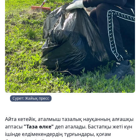
Сурет: Жайық пресс
Айта кетейік, аталмыш тазалық науқанның алғашқы
аптасы
"Таза өлке"
деп аталады. Бастапқы жеті күн
ішінде елдімекендердің тұрғындары, қоғам