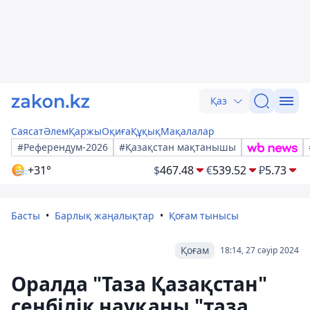
Қаз
Саясат
Әлем
Қаржы
Оқиға
Құқық
Мақалалар
#Референдум-2026
#Қазақстан мақтанышы
+31°
$
467.48
€
539.52
₽
5.73
Басты
Барлық жаңалықтар
Қоғам тынысы
Қоғам
18:14, 27 сәуір 2024
Оралда "Таза Қазақстан"
сенбілік науқаны "таза