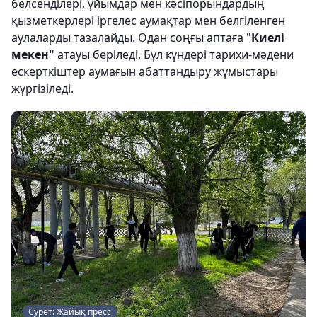
белсенділері, ұйымдар мен кəсіпорындардың
қызметкерлері іргелес аумақтар мен белгіленген
аулаларды тазалайды. Одан соңғы аптаға "
Киелі
мекен"
атауы беріледі. Бұл күндері тарихи-мəдени
ескерткіштер аумағын абаттандыру жұмыстары
жүргізіледі.
Сурет: Жайық пресс