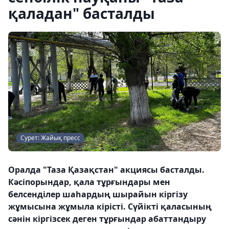
қаладан" басталды
Сурет: Жайық пресс
Оралда "Таза Қазақстан" акциясы басталды.
Кәсіпорындар, қала тұрғындары мен
белсенділер шаһардың шырайын кіргізу
жұмысына жұмыла кірісті. Сүйікті қаласының
сәнін кіргізсек деген тұрғындар абаттандыру