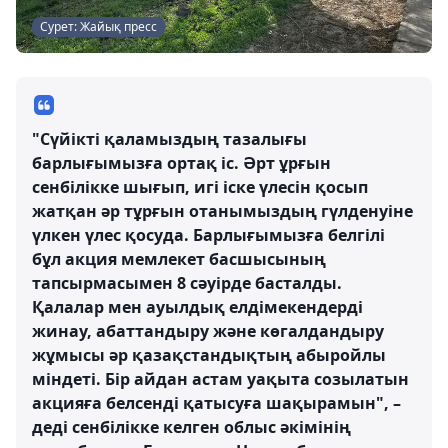
Сурет: Жайық пресс
"Сүйікті қаламыздың тазалығы
барлығымызға ортақ іс. Әрт ұрғын
сенбілікке шығып, игі іске үлесін қосып
жатқан әр тұрғын отанымыздың гүлденуіне
үлкен үлес қосуда. Барлығымызға белгілі
бұл акция мемлекет басшысының
тапсырмасымен 8 сәуірде басталды.
Қалалар мен ауылдық елдімекендерді
жинау, абаттандыру және көгалдандыру
жұмысы әр қазақстандықтың абыройлы
міндеті. Бір айдан астам уақыта созылатын
акцияға белсенді қатысуға шақырамын", –
деді сенбілікке келген облыс әкімінің