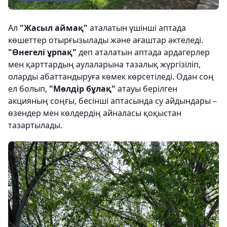
Ал
"Жасыл аймақ"
аталатын үшінші аптада
көшеттер отырғызылады жəне ағаштар əктеледі.
"Өнегелі ұрпақ"
деп аталатын аптада ардагерлер
мен қарттардың аулаларына тазалық жүргізіліп,
оларды абаттандыруға көмек көрсетіледі. Одан соң
ел болып,
"Мөлдір бұлақ"
атауы берілген
акцияның соңғы, бесінші аптасында су айдындары –
өзендер мен көлдердің айналасы қоқыстан
тазартылады.