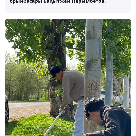
орынбасары Бақытжан Нарымбетов.