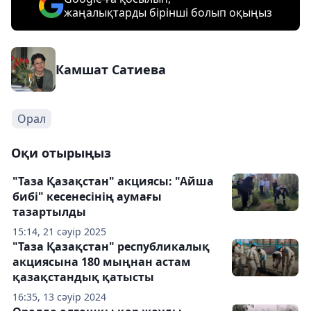
жаңалықтарды бірінші болып оқыңыз
Камшат Сатиева
Орал
Оқи отырыңыз
"Таза Қазақстан" акциясы: "Айша
бибі" кесенесінің аумағы
тазартылды
15:14, 21 сәуір 2025
"Таза Қазақстан" республикалық
акциясына 180 мыңнан астам
қазақстандық қатысты
16:35, 13 сәуір 2024