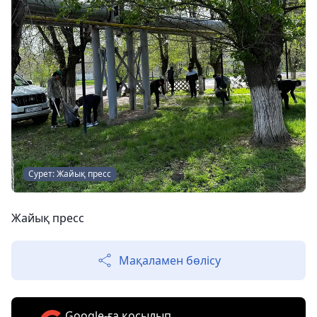
Сурет: Жайық пресс
Жайық пресс
Мақаламен бөлісу
Google-ға қосылып,