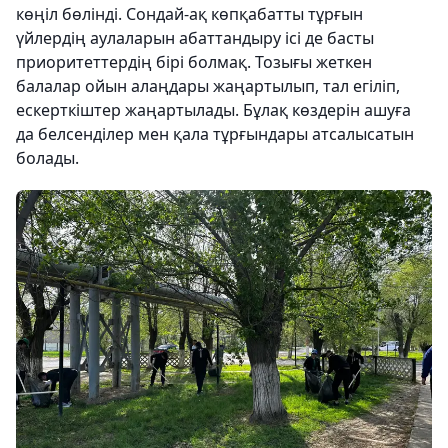
көңіл бөлінді. Сондай-ақ көпқабатты тұрғын
үйлердің аулаларын абаттандыру ісі де басты
приоритеттердің бірі болмақ. Тозығы жеткен
балалар ойын алаңдары жаңартылып, тал егіліп,
ескерткіштер жаңартылады. Бұлақ көздерін ашуға
да белсенділер мен қала тұрғындары атсалысатын
болады.