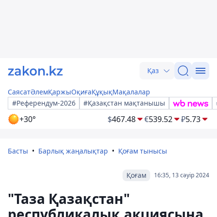
Қаз
Саясат
Әлем
Қаржы
Оқиға
Құқық
Мақалалар
#Референдум-2026
#Қазақстан мақтанышы
+30°
$
467.48
€
539.52
₽
5.73
Басты
Барлық жаңалықтар
Қоғам тынысы
Қоғам
16:35, 13 сәуір 2024
"Таза Қазақстан"
республикалық акциясына