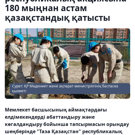
180 мыңнан астам
қазақстандық қатысты
Сурет: ҚР Мәдениет және ақпарат министрлігінің баспасөз
қызметі
Мемлекет басшысының аймақтардағы
елдімекендерді абаттандыру және
көгалдандыру бойынша тапсырмасын орындау
шеңберінде "Таза Қазақстан" республикалық