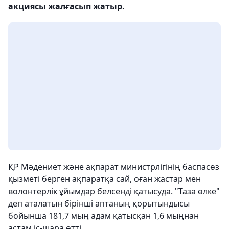
акциясы жалғасып жатыр.
ҚР Мәдениет және ақпарат министрлігінің баспасөз
қызметі берген ақпаратқа сай, оған жастар мен
волонтерлік ұйымдар белсенді қатысуда. "Таза өлке"
деп аталатын бірінші аптаның қорытындысы
бойынша 181,7 мың адам қатысқан 1,6 мыңнан
астам іс-шара өтті.