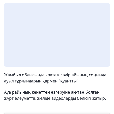
Жамбыл облысында көктем сәуір айының соңында
ауыл тұрғындарын қармен "қуантты".
Ауа райының кенеттен өзгеруіне аң-таң болған
жұрт әлеуметтік желіде видеоларды бөлісіп жатыр.