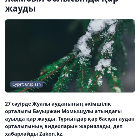
жауды
Сурет: unsplash
27 сәуірде Жуалы ауданының әкімшілік
орталығы Бауыржан Момышұлы атындағы
ауылда қар жауды. Тұрғындар қар басқан аудан
орталығының видеоларын жариялады, деп
хабарлайды Zakon.kz.