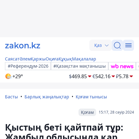
Қаз
Саясат
Әлем
Қаржы
Оқиға
Құқық
Мақалалар
#Референдум-2026
#Қазақстан мақтанышы
+29°
$
469.85
€
542.16
₽
5.78
Басты
Барлық жаңалықтар
Қоғам тынысы
Қоғам
15:17, 28 сәуір 2024
Қыстың беті қайтпай тұр:
Жамбыл облысында қар