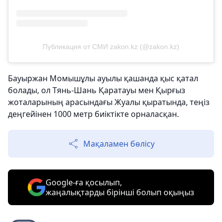
Публикация от СМИ zakon.kz (@zakon.kz)
Бауыржан Момышұлы ауылы қашанда қыс қатал
болады, ол Тянь-Шань Қаратауы мен Қырғыз
жоталарының арасындағы Жуалы қыратында, теңіз
деңгейінен 1000 метр биіктікте орналасқан.
Мақаламен бөлісу
Google-ға қосылып,
жаңалықтарды бірінші болып оқыңыз