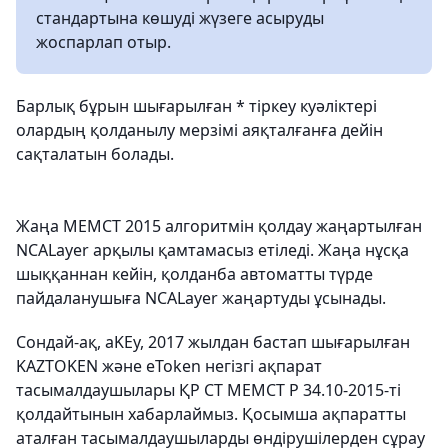
стандартына көшуді жүзеге асыруды
жоспарлап отыр.
Барлық бұрын шығарылған * тіркеу куәліктері
олардың қолданылу мерзімі аяқталғанға дейін
сақталатын болады.
Жаңа МЕМСТ 2015 алгоритмін қолдау жаңартылған
NCALayer арқылы қамтамасыз етіледі. Жаңа нұсқа
шыққаннан кейін, қолданба автоматты түрде
пайдаланушыға NCALayer жаңартуды ұсынады.
Сондай-ақ, aKEy, 2017 жылдан бастап шығарылған
KAZTOKEN және eToken негізгі ақпарат
тасымалдаушылары ҚР СТ МЕМСТ Р 34.10-2015-ті
қолдайтынын хабарлаймыз. Қосымша ақпаратты
аталған тасымалдаушыларды өндірушілерден сұрау