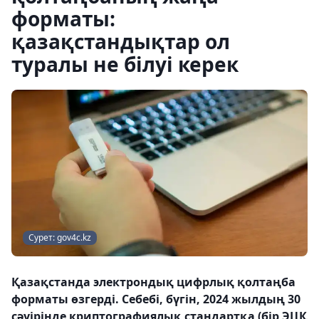
форматы:
қазақстандықтар ол
туралы не білуі керек
Сурет: gov4c.kz
Қазақстанда электрондық цифрлық қолтаңба
форматы өзгерді. Себебі, бүгін, 2024 жылдың 30
сәуірінде криптографиялық стандартқа (бір ЭЦҚ