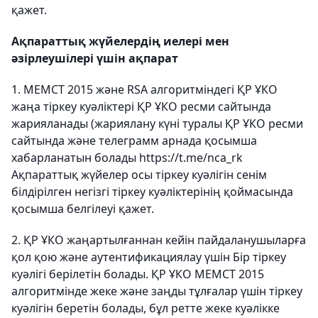
қажет.
Ақпараттық жүйелердің иелері мен
әзірлеушілері үшін ақпарат
1. МЕМСТ 2015 және RSA алгоритміндегі ҚР ҰКО
жаңа тіркеу куәліктері ҚР ҰКО ресми сайтында
жарияланады (жариялану күні туралы ҚР ҰКО ресми
сайтында және телеграмм арнада қосымша
хабарланатын болады https://t.me/nca_rk
Ақпараттық жүйелер осы тіркеу куәлігін сенім
білдірілген негізгі тіркеу куәліктерінің қоймасында
қосымша белгілеуі қажет.
2. ҚР ҰКО жаңартылғаннан кейін пайдаланушыларға
қол қою және аутентификациялау үшін Бір тіркеу
куәлігі берілетін болады. ҚР ҰКО МЕМСТ 2015
алгоритмінде жеке және заңды тұлғалар үшін тіркеу
куәлігін беретін болады, бұл ретте жеке куәлікке