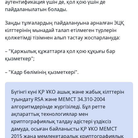
аутентификация үшін де, қол қою үшін де
пайдаланылатын болады.
Заңды тұлғалардың пайдалануына арналған ЭЦҚ
кілттерінің мынадай талап етілмеген түрлерін
қолжетімді тізімнен алып тастау жоспарлануда:
– "Қаржылық құжаттарға қол қою құқығы бар
қызметкер";
– "Кадр бөлімінің қызметкері".
Бүгінгі күні ҚР ҰКО ашық және жабық кілттерін
туындату RSA және МЕМСТ 34.310-2004
алгоритмдерінде жүргізіледі. Бұл ретте
ақпараттық технологиялар мен
криптографиялық талдау әдістері үздіксіз
дамуда, осыған байланысты ҚР ҰКО МЕМСТ
2015 жаңа мемлекетаралық криптографиялық