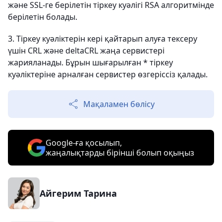
және SSL-ге берілетін тіркеу куәлігі RSA алгоритмінде
берілетін болады.
3. Тіркеу куәліктерін кері қайтарып алуға тексеру
үшін CRL және deltaCRL жаңа сервистері
жарияланады. Бұрын шығарылған * тіркеу
куәліктеріне арналған сервистер өзгеріссіз қалады.
Мақаламен бөлісу
Google-ға қосылып,
жаңалықтарды бірінші болып оқыңыз
Айгерим Тарина