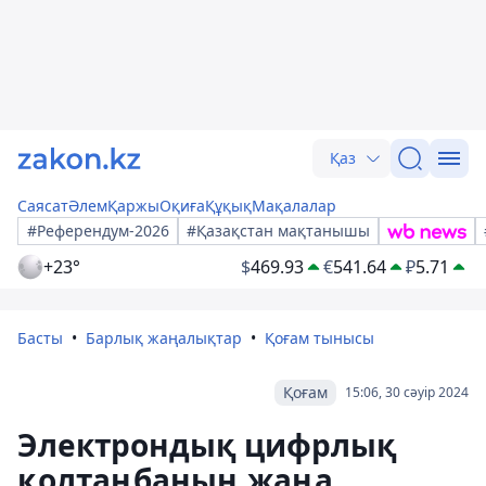
Қаз
Саясат
Әлем
Қаржы
Оқиға
Құқық
Мақалалар
#Референдум-2026
#Қазақстан мақтанышы
+23°
$
469.93
€
541.64
₽
5.71
Басты
Барлық жаңалықтар
Қоғам тынысы
Қоғам
15:06, 30 сәуір 2024
Электрондық цифрлық
қолтаңбаның жаңа