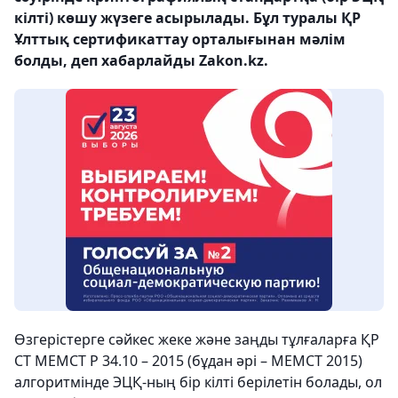
кілті) көшу жүзеге асырылады. Бұл туралы ҚР
Ұлттық сертификаттау орталығынан мәлім
болды, деп хабарлайды Zakon.kz.
Өзгерістерге сәйкес жеке және заңды тұлғаларға ҚР
СТ МЕМСТ Р 34.10 – 2015 (бұдан әрі – МЕМСТ 2015)
алгоритмінде ЭЦҚ-ның бір кілті берілетін болады, ол