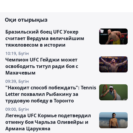
Оқи отырыңыз
Бразильский боец UFC Уокер
считает Вердума величайшим
тяжеловесом в истории
10:19, Бүгін
Чемпион UFC Гейджи может
освободить титул ради боя с
Махачевым
09:39, Бүгін
"Находит способ побеждать": Tennis
Letter похвалил Рыбакину за
трудовую победу в Торонто
09:00, Бүгін
Легенда UFC Кормье подетвердил
отмену боя Чарльза Оливейры и
Армана Царукяна