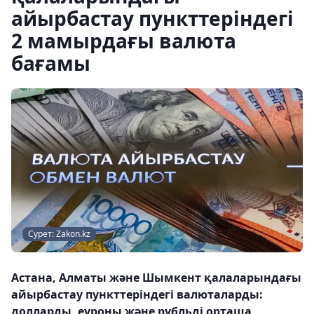
айырбастау пункттеріндегі
2 мамырдағы валюта
бағамы
Сурет: Zakon.kz
Астана, Алматы және Шымкент қалаларындағы
айырбастау пункттеріндегі валюталарды:
долларды, еуроны және рубльді орташа