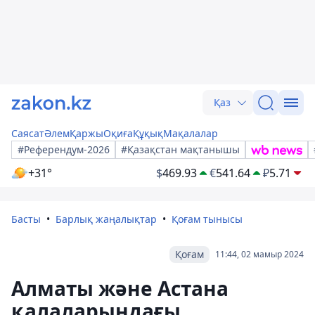
Қаз
Саясат
Әлем
Қаржы
Оқиға
Құқық
Мақалалар
#Референдум-2026
#Қазақстан мақтанышы
+31°
$
469.93
€
541.64
₽
5.71
Басты
Барлық жаңалықтар
Қоғам тынысы
Қоғам
11:44, 02 мамыр 2024
Алматы және Астана
қалаларындағы