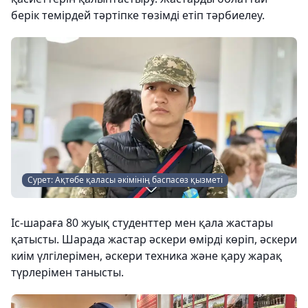
берік темірдей тәртіпке төзімді етіп тәрбиелеу.
Сурет: Ақтөбе қаласы әкімінің баспасөз қызметі
Іс-шараға 80 жуық студенттер мен қала жастары
қатысты. Шарада жастар әскери өмірді көріп, әскери
киім үлгілерімен, әскери техника және қару жарақ
түрлерімен танысты.