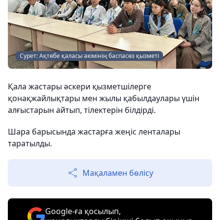
Сурет: Ақтөбе қаласы әкімінің баспасөз қызметі
Қала жастары әскери қызметшілерге
қонақжайлықтары мен жылы қабылдаулары үшін
алғыстарын айтып, тілектерін білдірді.
Шара барысында жастарға жеңіс ленталары
таратылды.
Мақаламен бөлісу
Google-ға қосылып,