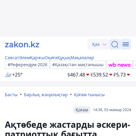
Қаз
Саясат
Әлем
Қаржы
Оқиға
Құқық
Мақалалар
#Референдум-2026
#Қазақстан мақтанышы
+25°
$
467.48
€
539.52
₽
5.73
Басты
Барлық жаңалықтар
Қоғам тынысы
Қоғам
14:38, 03 мамыр 2024
Ақтөбеде жастарды әскери-
патриоттық бағытта