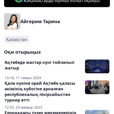
жаңалықтарды бірінші болып оқыңыз
Айгерим Тарина
Қазақстан
Оқи отырыңыз
Ақтөбеде жастар күні тойланып
жатыр
13:18, 11 тамыз 2024
Қала күніне орай Ақтөбе қаласы
әкімінің кубогіне арналған
республикалық пікірсайыстан
турнир өтті
12:55, 29 мамыр 2023
Елордадағы түзеу мекемелерінің