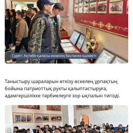
Сурет: Ақтөбе қаласы әкімінің баспасөз қызметі
Таныстыру шараларын өткізу өскелең ұрпақтың
бойына патриоттық рухты қалыптастыруға,
адамгершілікке тәрбиелеуге зор ықпалын тигізді.