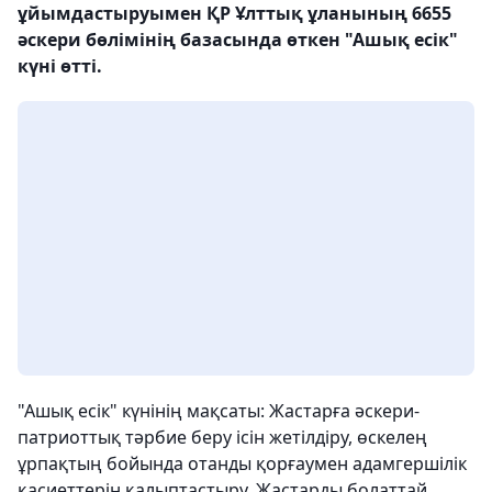
ұйымдастыруымен ҚР Ұлттық ұланының 6655
әскери бөлімінің базасында өткен "Ашық есік"
күні өтті.
"Ашық есік" күнінің мақсаты: Жастарға әскери-
патриоттық тәрбие беру ісін жетілдіру, өскелең
ұрпақтың бойында отанды қорғаумен адамгершілік
қасиеттерін қалыптастыру. Жастарды болаттай