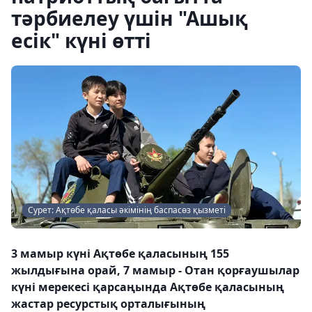
тәрбиелеу үшін "Ашық
есік" күні өтті
Сурет: Ақтөбе қаласы әкімінің баспасөз қызметі
3 мамыр күні Ақтөбе қаласының 155
жылдығына орай, 7 мамыр - Отан қорғаушылар
күні мерекесі қарсаңында Ақтөбе қаласының
жастар ресурстық орталығының