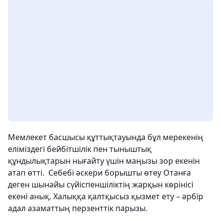
Мемлекет басшысы құттықтауында бұл мерекенің
еліміздегі бейбітшілік пен тыныштық
құндылықтарын нығайту үшін маңызы зор екенін
атап өтті. Себебі әскери борышты өтеу Отанға
деген шынайы сүйіспеншіліктің жарқын көрінісі
екені анық. Халыққа қалтқысыз қызмет ету – әрбір
адал азаматтың перзенттік парызы.