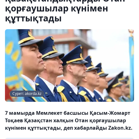
қорғаушылар күнімен
құттықтады
Сурет: akorda.kz
7 мамырда Мемлекет басшысы Қасым-Жомарт
Тоқаев Қазақстан халқын Отан қорғаушылар
күнімен құттықтады, деп хабарлайды Zakon.kz.