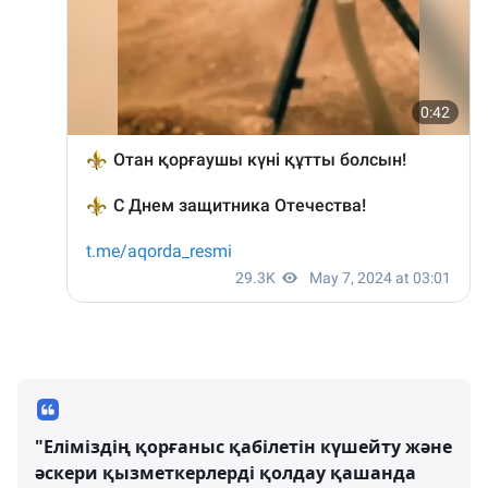
"Еліміздің қорғаныс қабілетін күшейту және
әскери қызметкерлерді қолдау қашанда