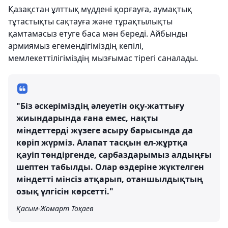
Қазақстан ұлттық мүддені қорғауға, аумақтық
тұтастықты сақтауға және тұрақтылықты
қамтамасыз етуге баса мән береді. Айбынды
армиямыз егемендігіміздің кепілі,
мемлекеттілігіміздің мызғымас тірегі саналады.
"Біз әскеріміздің әлеуетін оқу-жаттығу
жиындарында ғана емес, нақты
міндеттерді жүзеге асыру барысында да
көріп жүрміз. Алапат тасқын ел-жұртқа
қауіп төндіргенде, сарбаздарымыз алдыңғы
шептен табылды. Олар өздеріне жүктелген
міндетті мінсіз атқарып, отаншылдықтың
озық үлгісін көрсетті."
Қасым-Жомарт Тоқаев