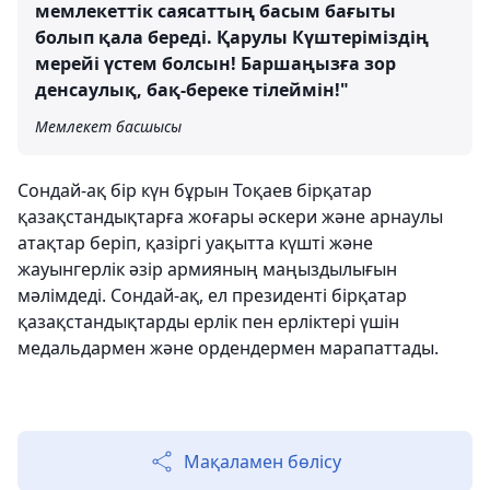
мемлекеттік саясаттың басым бағыты
болып қала береді. Қарулы Күштеріміздің
мерейі үстем болсын! Баршаңызға зор
денсаулық, бақ-береке тілеймін!"
Мемлекет басшысы
Сондай-ақ бір күн бұрын Тоқаев бірқатар
қазақстандықтарға жоғары әскери және арнаулы
атақтар беріп, қазіргі уақытта күшті және
жауынгерлік әзір армияның маңыздылығын
мәлімдеді. Сондай-ақ, ел президенті бірқатар
қазақстандықтарды ерлік пен ерліктері үшін
медальдармен және ордендермен марапаттады.
Мақаламен бөлісу