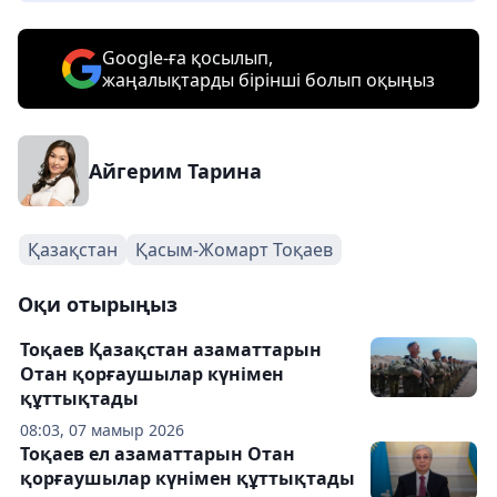
Google-ға қосылып,
жаңалықтарды бірінші болып оқыңыз
Айгерим Тарина
Қазақстан
Қасым-Жомарт Тоқаев
Оқи отырыңыз
Тоқаев Қазақстан азаматтарын
Отан қорғаушылар күнімен
құттықтады
08:03, 07 мамыр 2026
Тоқаев ел азаматтарын Отан
қорғаушылар күнімен құттықтады