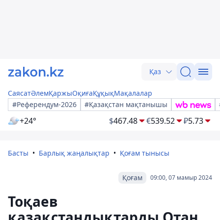
Қаз
Саясат
Әлем
Қаржы
Оқиға
Құқық
Мақалалар
#Референдум-2026
#Қазақстан мақтанышы
+24°
$
467.48
€
539.52
₽
5.73
Басты
Барлық жаңалықтар
Қоғам тынысы
Қоғам
09:00, 07 мамыр 2024
Тоқаев
қазақстандықтарды Отан