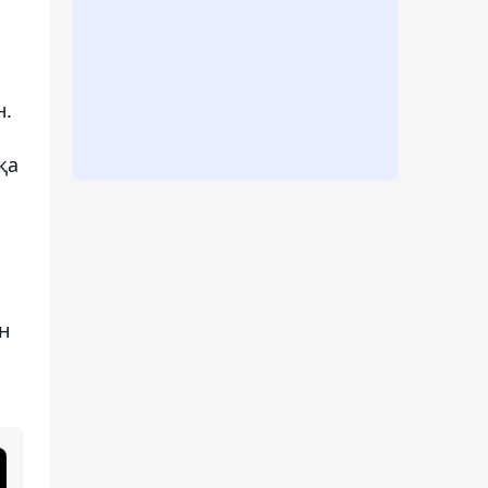
н.
қа
н