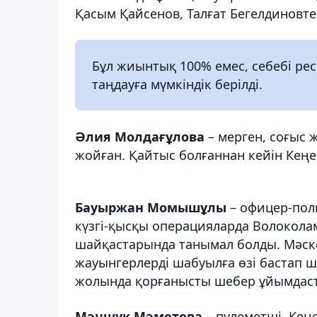
Қасым Қайсенов, Талғат Бегелдиновте
Бұл жиынтық 100% емес, себебі ре
таңдауға мүмкіндік берілді.
Әлия Молдағұлова
– мерген, соғыс
жойған. Қайтыс болғаннан кейін Кеңе
Бауыржан Момышұлы
– офицер-пол
күзгі-қысқы операцияларда Волокол
шайқастарында танымал болды. Мәск
жауынгерлерді шабуылға өзі бастап 
жолында қорғанысты шебер ұйымдас
Мәншүк Мәметова
– пулеметші, Кең