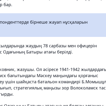
р бар.
спонденттерде бірнеше жауап нұсқаларын
 жылдарында жаудың 78 сарбазы мен офицерін
с Одағының Батыры атағы берілді.
ковник, жазушы. Ол әсіресе 1941-1942 жылдардағ
амск бағытындағы Мәскеу маңындағы қорғаныс
еу үшін шайқаста батальон командирі Б.Момышұ
шығып, стратегиялық маңызы зор Волоколамск тас
тырды.
ес Одағының Батыры атағына ие болған алғашқы