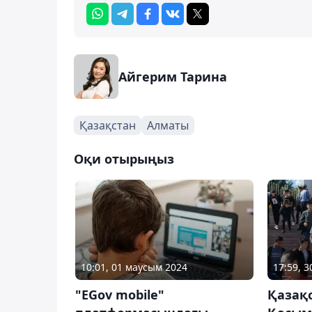
Айгерим Тарина
Қазақстан
Алматы
Оқи отырыңыз
10:01, 01 маусым 2024
17:59, 
"EGov mobile"
Қазақ