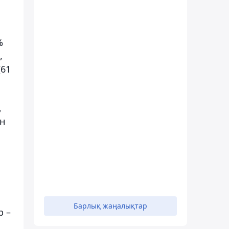
%
,
(61
,
ын
Барлық жаңалықтар
р –