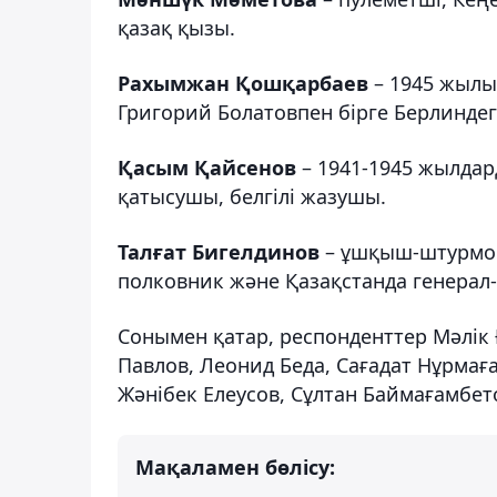
қазақ қызы.
Рахымжан Қошқарбаев
– 1945 жылы 
Григорий Болатовпен бірге Берлиндег
Қасым Қайсенов
– 1941-1945 жылда
қатысушы, белгілі жазушы.
Талғат Бигелдинов
– ұшқыш-штурмов
полковник және Қазақстанда генерал-
Сонымен қатар, респонденттер Мәлік 
Павлов, Леонид Беда, Сағадат Нұрмаға
Жәнібек Елеусов, Сұлтан Баймағамбето
Мақаламен бөлісу: