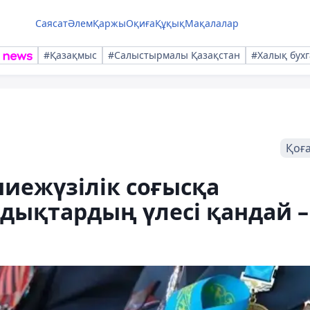
Саясат
Әлем
Қаржы
Оқиға
Құқық
Мақалалар
#Қазақмыс
#Салыстырмалы Қазақстан
#Халық бухг
Қоғ
ниежүзілік соғысқа
дықтардың үлесі қандай –