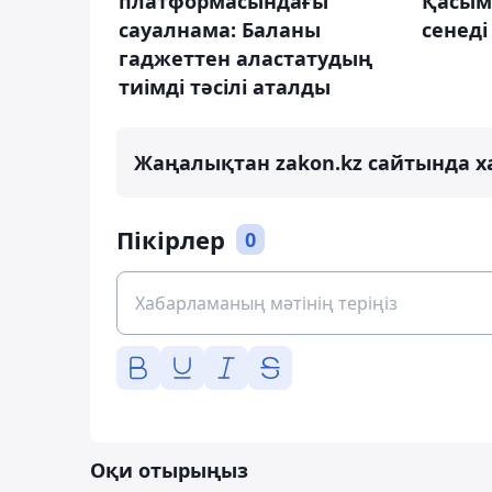
платформасындағы
Қасым
сауалнама: Баланы
сенеді
гаджеттен аластатудың
тиімді тәсілі аталды
Жаңалықтан zakon.kz сайтында х
Пікірлер
0
Оқи отырыңыз