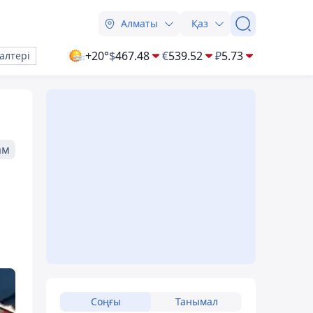
Алматы
Қаз
+20°
$
467.48
€
539.52
₽
5.73
алтері
ам
Соңғы
Танымал