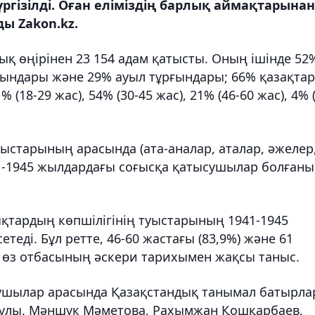
ргізілді. Оған еліміздің барлық аймақтарынан
ды Zakon.kz.
ық өңірінен 23 154 адам қатысты. Оның ішінде 52
ғындары және 29% ауыл тұрғындары; 66% қазақтар
(18-29 жас), 54% (30-45 жас), 21% (46-60 жас), 4% 
ыстарының арасында (ата-аналар, аталар, әжелер
941-1945 жылдардағы соғысқа қатысушылар болған
қтардың көпшілігінің туыстарының 1941-1945
еді. Бұл ретте, 46-60 жастағы (83,9%) және 61
р өз отбасының әскери тарихымен жақсы таныс.
ушылар арасында Қазақстандық танымал батырла
ұлы, Мәншүк Мәметова, Рахымжан Қошқарбаев,