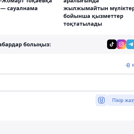
аралығында
-Жомарт Тоқаевқа
жылжымайтын мүлікте
 — сауалнама
бойынша қызметтер
тоқтатылады
абардар болыңыз:
Пікір жаз