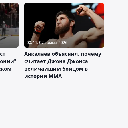
00:44, 07 тамыз 2026
ст
Анкалаев объяснил, почему
лонии"
считает Джона Джонса
ском
величайшим бойцом в
истории ММА