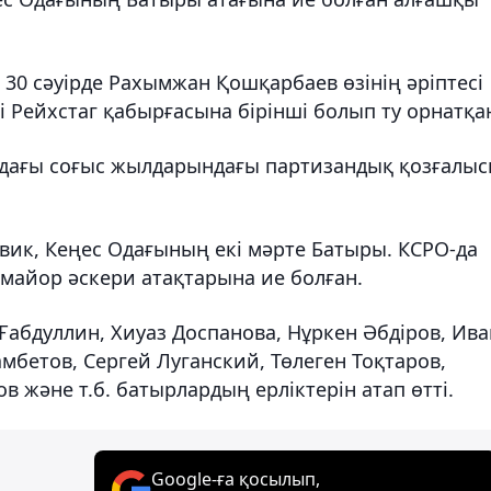
30 сәуірде Рахымжан Қошқарбаев өзінің әріптесі
і Рейхстаг қабырғасына бірінші болып ту орнатқа
рдағы соғыс жылдарындағы партизандық қозғалыс
ик, Кеңес Одағының екі мәрте Батыры. КСРО-да
майор әскери атақтарына ие болған.
Ғабдуллин, Хиуаз Доспанова, Нұркен Әбдіров, Ива
мбетов, Сергей Луганский, Төлеген Тоқтаров,
в және т.б. батырлардың ерліктерін атап өтті.
Google-ға қосылып,