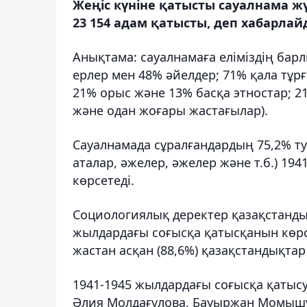
Жеңіс күніне қатысты сауалнама жү
23 154 адам қатысты, деп хабарлай
Анықтама: сауалнамаға еліміздің барл
ерлер мен 48% әйелдер; 71% қала тұр
21% орыс және 13% басқа этностар; 21% 
және одан жоғары жастағылар).
Сауалнамада сұралғандардың 75,2% ту
аталар, әжелер, әжелер және т.б.) 1
көрсетеді.
Социологиялық деректер қазақстанды
жылдардағы соғысқа қатысқанын көрсет
жастан асқан (88,6%) қазақстандықта
1941-1945 жылдардағы соғысқа қатыс
Әлия Молдағұлова, Бауыржан Момыш