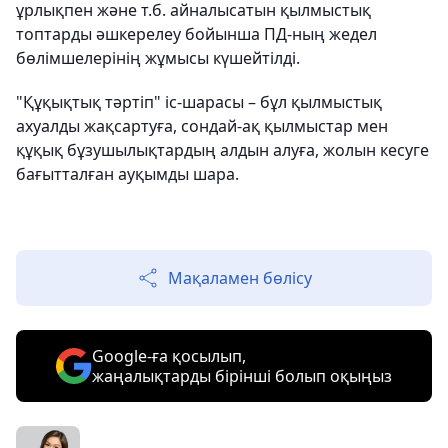
ұрлықпен және т.б. айналысатын қылмыстық
топтарды әшкерелеу бойынша ПД-ның жедел
бөлімшелерінің жұмысы күшейтілді.
"Құқықтық тәртіп" іс-шарасы – бұл қылмыстық
ахуалды жақсартуға, сондай-ақ қылмыстар мен
құқық бұзушылықтардың алдын алуға, жолын кесуге
бағытталған ауқымды шара.
Мақаламен бөлісу
Google-ға қосылып,
жаңалықтарды бірінші болып оқыңыз