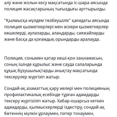
алу және жолын кесу мақсатында іс-шара аясында
полиция жасақтарының тығыздығы арттырылды.
"Қылмысқа мүлдем төзбеушілік" қағидаты аясында
полиция қызметкерлері мен әскери қызметкерлер
көшелерді, аулаларды, алаңдарды, саяжайларды
және басқа да қоғамдық орындарды аралауда.
Полиция, сонымен қатар көші-қон заңнамасын,
соның ішінде құрылыс және сауда салаларында
құқық бұзушылықтарды анықтау мақсатында
тексерулер жүргізіп жатыр.
Сондай-ақ азаматтық қару иелері мен полицияның
профилактикалық есебінде тұрған адамдарды
тексеру жүргізіліп жатыр. Хабар-ошарсыз кеткен
адамдарды, қылмыскерлерді іздестіру, сондай-ақ
бөтеннің мүлкін ұрлаумен, пәтер тонаумен,