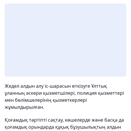
Жедел алдын алу іс-шарасын өткізуге Ұлттық
ұланның әскери қызметшілері, полиция қызметтері
мен бөлімшелерінің қызметкерлері
жұмылдырылған.
Қоғамдық тәртіпті сақтау, көшелерде және басқа да
қоғамдық орындарда құқық бұзушылықтың алдын