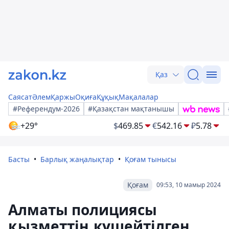
Қаз
Саясат
Әлем
Қаржы
Оқиға
Құқық
Мақалалар
#Референдум-2026
#Қазақстан мақтанышы
+29°
$
469.85
€
542.16
₽
5.78
Басты
Барлық жаңалықтар
Қоғам тынысы
Қоғам
09:53, 10 мамыр 2024
Алматы полициясы
қызметтің күшейтілген