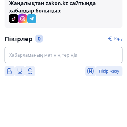
Жаңалықтан zakon.kz сайтында
хабардар болыңыз:
Пікірлер
0
Кіру
Пікір жазу