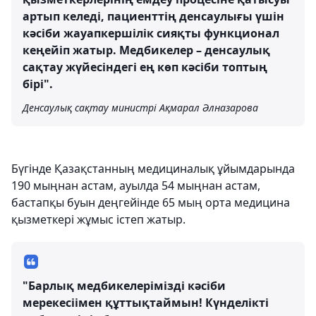
артып келеді, пациенттің денсаулығы үшін
кәсіби жауапкершілік сияқты функционал
кеңейіп жатыр. Медбикелер – денсаулық
сақтау жүйесіндегі ең көп кәсіби топтың
бірі".
Денсаулық сақтау министрі Ақмарал Әлназарова
Бүгінде Қазақстанның медициналық ұйымдарында
190 мыңнан астам, ауылда 54 мыңнан астам,
бастапқы буын деңгейінде 65 мың орта медицина
қызметкері жұмыс істеп жатыр.
"Барлық медбикелерімізді кәсіби
мерекесіімен құттықтаймын! Күнделікті