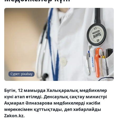
Сурет: pixabay
Бүгін, 12 мамырда Халықаралық медбикелер
күні атап өтіледі. Денсаулық сақтау министрі
Ақмарал Әлназарова медбикелерді кәсіби
мерекесімен құттықтады, деп хабарлайды
Zakon.kz.