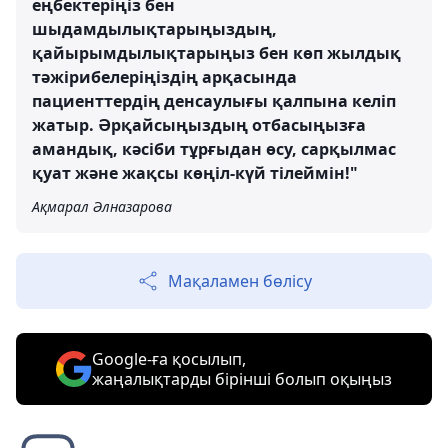
еңбектеріңіз бен
шыдамдылықтарыңыздың,
қайырымдылықтарыңыз бен көп жылдық
тәжірибелеріңіздің арқасында
пациенттердің денсаулығы қалпына келіп
жатыр. Әрқайсыңыздың отбасыңызға
амандық, кәсіби тұрғыдан өсу, сарқылмас
қуат және жақсы көңіл-күй тілеймін!"
Ақмарал Әлназарова
Мақаламен бөлісу
Google-ға қосылып,
жаңалықтарды бірінші болып оқыңыз