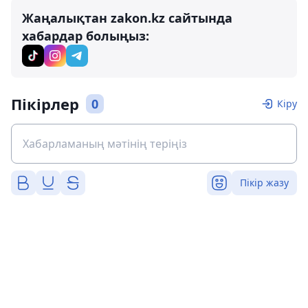
Жаңалықтан zakon.kz сайтында
хабардар болыңыз:
Пікірлер
0
Кіру
Пікір жазу