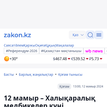
Қаз
Саясат
Әлем
Қаржы
Оқиға
Құқық
Мақалалар
#Референдум-2026
#Қазақстан мақтанышы
+30°
$
467.48
€
539.52
₽
5.73
Басты
Барлық жаңалықтар
Қоғам тынысы
Қоғам
13:00, 12 мамыр 2024
12 мамыр – Халықаралық
медбикелер күні