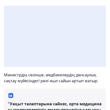
Министрдің сөзінше, медбикелердің денсаулық
сақтау жүйесіндегі рөлі жыл сайын артып жатыр.
"Уақыт талаптарына сәйкес, орта медицина
қызметкерлерінің емдеу процесіне қатысуы