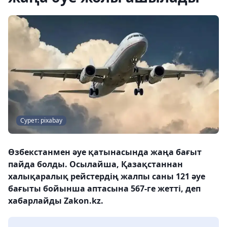
Сурет: pixabay
Өзбекстанмен әуе қатынасында жаңа бағыт
пайда болды. Осылайша, Қазақстаннан
халықаралық рейстердің жалпы саны 121 әуе
бағыты бойынша аптасына 567-ге жетті, деп
хабарлайды Zakon.kz.