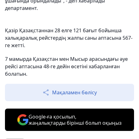
ұшағында орындалады", - деп хабарлады
департамент.
Қазір Қазақстаннан 28 елге 121 бағыт бойынша
халықаралық рейстердің жалпы саны аптасына 567-
ге жетті.
7 мамырда Қазақстан мен Мысыр арасындағы әуе
рейсі аптасына 48-ге дейін өсетіні хабарланған
болатын.
Мақаламен бөлісу
Google-ға қосылып,
жаңалықтарды бірінші болып оқыңыз