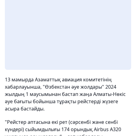
13 мамырда Азаматтық авиация комитетінің
хабарлауынша, "Өзбекстан әуе жолдары" 2024
жылдың 1 маусымынан бастап жаңа Алматы-Нөкіс
әуе бағыты бойынша тұрақты рейстерді жүзеге
асыра бастайды.
"Рейстер аптасына екі рет (сәрсенбі және сенбі
күндері) сыйымдылығы 174 орындық Airbus A320