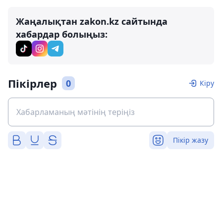
Жаңалықтан zakon.kz сайтында
хабардар болыңыз:
Пікірлер
0
Кіру
Пікір жазу