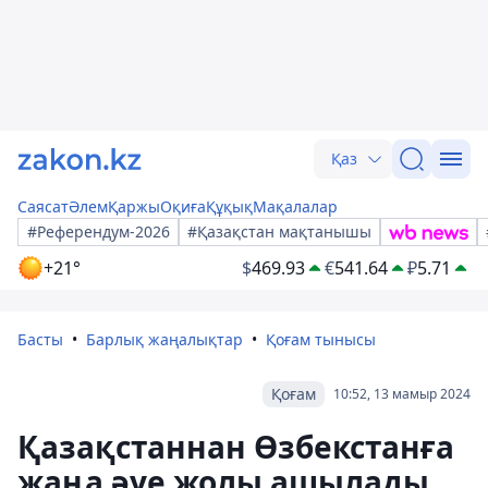
Қаз
Саясат
Әлем
Қаржы
Оқиға
Құқық
Мақалалар
#Референдум-2026
#Қазақстан мақтанышы
+21°
$
469.93
€
541.64
₽
5.71
Басты
Барлық жаңалықтар
Қоғам тынысы
Қоғам
10:52, 13 мамыр 2024
Қазақстаннан Өзбекстанға
жаңа әуе жолы ашылады