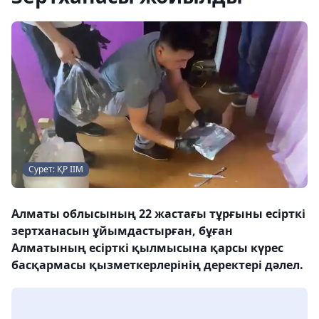
Сурет: ҚР ІІМ
Алматы облысының 22 жастағы тұрғыны есірткі
зертханасын ұйымдастырған, бұған
Алматының есірткі қылмысына қарсы күрес
басқармасы қызметкерлерінің деректері дәлел.