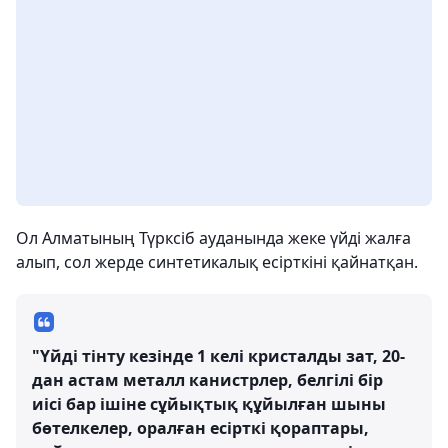
Ол Алматының Түрксіб ауданында жеке үйді жалға
алып, сол жерде синтетикалық есірткіні қайнатқан.
"Үйді тінту кезінде 1 келі кристалды зат, 20-
дан астам металл канистрлер, белгілі бір
иісі бар ішіне сұйықтық құйылған шыны
бөтелкелер, оралған есірткі қораптары,