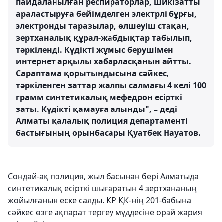
пайдаланылған респираторлар, шикізатты
араластыруға бейімделген электрлі бұрғы,
электронды таразылар, өлшеуіш стақан,
зертханалық құрал-жабдықтар табылып,
тәркіленді. Күдікті жұмыс берушімен
интернет арқылы хабарласқанын айтты.
Сараптама қорытындысына сәйкес,
тәркіленген заттар жалпы салмағы 4 келі 100
грамм синтетикалық мефедрон есірткі
заты. Күдікті қамауға алынды", – деді
Алматы қалалық полиция департаменті
бастығының орынбасары Қуатбек Науатов.
Сондай-ақ полиция, жыл басынан бері Алматыда
синтетикалық есірткі шығаратын 4 зертхананың
жойылғанын еске салды. ҚР ҚК-нің 201-бабына
сәйкес өзге ақпарат тергеу мүддесіне орай жария