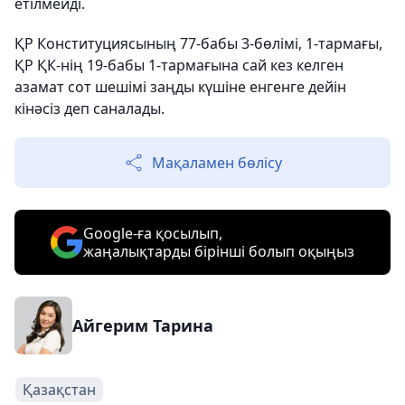
етілмейді.
ҚР Конституциясының 77-бабы 3-бөлімі, 1-тармағы,
ҚР ҚК-нің 19-бабы 1-тармағына сай кез келген
азамат сот шешімі заңды күшіне енгенге дейін
кінәсіз деп саналады.
Мақаламен бөлісу
Google-ға қосылып,
жаңалықтарды бірінші болып оқыңыз
Айгерим Тарина
Қазақстан