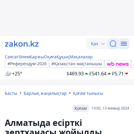
Қаз
Саясат
Әлем
Қаржы
Оқиға
Құқық
Мақалалар
#Референдум-2026
#Қазақстан мақтанышы
+25°
$
469.93
€
541.64
₽
5.71
Басты
Барлық жаңалықтар
Қоғам тынысы
Қоғам
13:02, 13 мамыр 2024
Алматыда есірткі
зертханасы жойылды