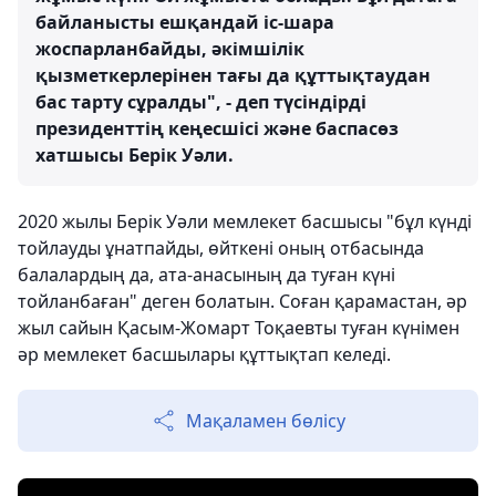
байланысты ешқандай іс-шара
жоспарланбайды, әкімшілік
қызметкерлерінен тағы да құттықтаудан
бас тарту сұралды", - деп түсіндірді
президенттің кеңесшісі және баспасөз
хатшысы Берік Уәли.
2020 жылы Берік Уәли мемлекет басшысы "бұл күнді
тойлауды ұнатпайды, өйткені оның отбасында
балалардың да, ата-анасының да туған күні
тойланбаған" деген болатын. Соған қарамастан, әр
жыл сайын Қасым-Жомарт Тоқаевты туған күнімен
әр мемлекет басшылары құттықтап келеді.
Мақаламен бөлісу