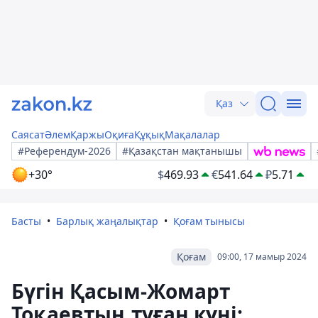
Қаз
Саясат
Әлем
Қаржы
Оқиға
Құқық
Мақалалар
#Референдум-2026
#Қазақстан мақтанышы
+30°
$
469.93
€
541.64
₽
5.71
Басты
Барлық жаңалықтар
Қоғам тынысы
Қоғам
09:00, 17 мамыр 2024
Бүгін Қасым-Жомарт
Тоқаевтың туған күні: