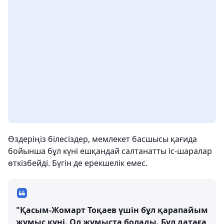
Өздеріңіз білесіздер, мемлекет басшысы қағида
бойынша бұл күні ешқандай салтанатты іс-шаралар
өткізбейді. Бүгін де ерекшелік емес.
"Қасым-Жомарт Тоқаев үшін бұл қарапайым
жұмыс күні. Ол жұмыста болады. Бұл датаға