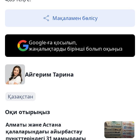
Мақаламен бөлісу
Google-ға қосылып,
жаңалықтарды бірінші болып оқыңыз
Айгерим Тарина
Қазақстан
Оқи отырыңыз
Алматы және Астана
қалаларындағы айырбастау
пункттеріндегі 31 мамырдағы