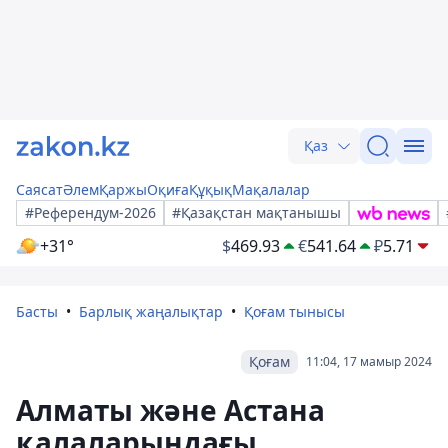
Қаз
Саясат
Әлем
Қаржы
Оқиға
Құқық
Мақалалар
#Референдум-2026
#Қазақстан мақтанышы
+31°
$
469.93
€
541.64
₽
5.71
Басты
Барлық жаңалықтар
Қоғам тынысы
Қоғам
11:04, 17 мамыр 2024
Алматы және Астана
қалаларындағы