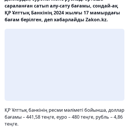
сараланған сатып алу-сату бағамы, сондай-ақ
ҚР Ұлттық Банкінің 2024 жылғы 17 мамырдағы
бағам берілген, деп хабарлайды Zakon.kz.
ҚР Ұлттық банкінің ресми мәліметі бойынша, доллар
бағамы – 441,58 теңге, еуро – 480 теңге, рубль – 4,86 ​​
теңге.