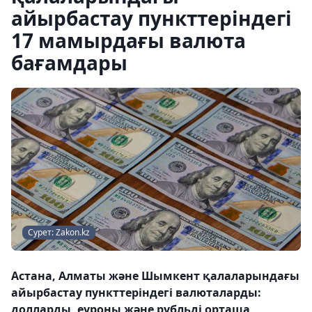
айырбастау пункттеріндегі
17 мамырдағы валюта
бағамдары
Сурет: Zakon.kz
Астана, Алматы және Шымкент қалаларындағы
айырбастау пункттеріндегі валюталарды:
долларды, еуроны және рубльді орташа