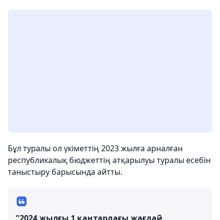
Бұл туралы ол үкіметтің 2023 жылға арналған
республикалық бюджеттің атқарылуы туралы есебін
таныстыру барысында айтты.
"2024 жылғы 1 қаңтардағы жағдай