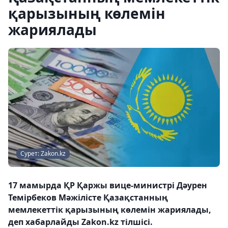
қарызының көлемін
жариялады
Сурет: Zakon.kz
17 мамырда ҚР Қаржы вице-министрі Дәурен
Темірбеков Мәжілісте Қазақстанның
мемлекеттік қарызының көлемін жариялады,
деп хабарлайды Zakon.kz тілшісі.