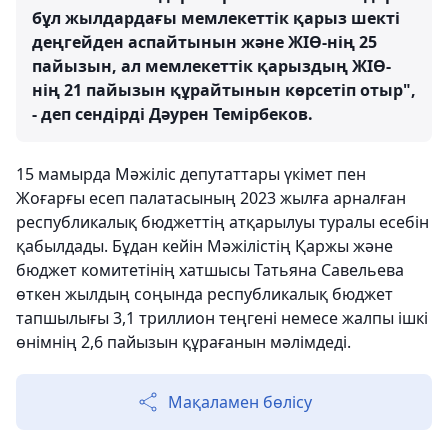
бұл жылдардағы мемлекеттік қарыз шекті
деңгейден аспайтынын және ЖІӨ-нің 25
пайызын, ал мемлекеттік қарыздың ЖІӨ-
нің 21 пайызын құрайтынын көрсетіп отыр",
- деп сендірді Дәурен Темірбеков.
15 мамырда Мәжіліс депутаттары үкімет пен
Жоғарғы есеп палатасының 2023 жылға арналған
республикалық бюджеттің атқарылуы туралы есебін
қабылдады. Бұдан кейін Мәжілістің Қаржы және
бюджет комитетінің хатшысы Татьяна Савельева
өткен жылдың соңында республикалық бюджет
тапшылығы 3,1 триллион теңгені немесе жалпы ішкі
өнімнің 2,6 пайызын құрағанын мәлімдеді.
Мақаламен бөлісу