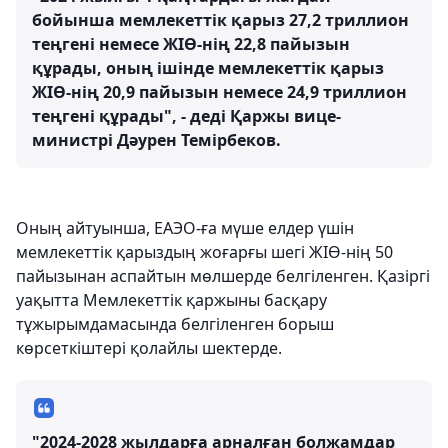
бойынша мемлекеттік қарыз 27,2 триллион
теңгені немесе ЖІӨ-нің 22,8 пайызын
құрады, оның ішінде мемлекеттік қарыз
ЖІӨ-нің 20,9 пайызын немесе 24,9 триллион
теңгені құрады", - деді Қаржы вице-
министрі Дәурен Темірбеков.
Оның айтуынша, ЕАЭО-ға мүше елдер үшін
мемлекеттік қарыздың жоғарғы шегі ЖІӨ-нің 50
пайызынан аспайтын мөлшерде белгіленген. Қазіргі
уақытта Мемлекеттік қаржыны басқару
тұжырымдамасында белгіленген борыш
көрсеткіштері қолайлы шектерде.
"2024-2028 жылдарға арналған болжамдар