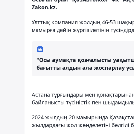
Zakon.kz.
Ұлттық компания жолдың 46-53 шақ
мамырға дейін жүргізілетінін түсіндірд
"Осы аумақта қозғалысты уақыт
бағытты алдын ала жоспарлау ұсы
Астана тұрғындары мен қонақтарына
байланысты түсіністік пен шыдамдыл
2024 жылдың 20 мамырында Қазақстан
жылдардағы жол жөнделетіні белгілі 