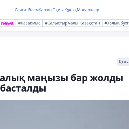
Саясат
Әлем
Қаржы
Оқиға
Құқық
Мақалалар
#Қазақмыс
#Салыстырмалы Қазақстан
#Халық бухг
Қоғ
калық маңызы бар жолды
 басталды