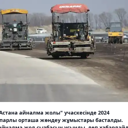
Астана айналма жолы" учаскесінде 2024
парлы орташа жөндеу жұмыстары басталды.
 айналма жол сызбасын ұсынды, деп хабарлай