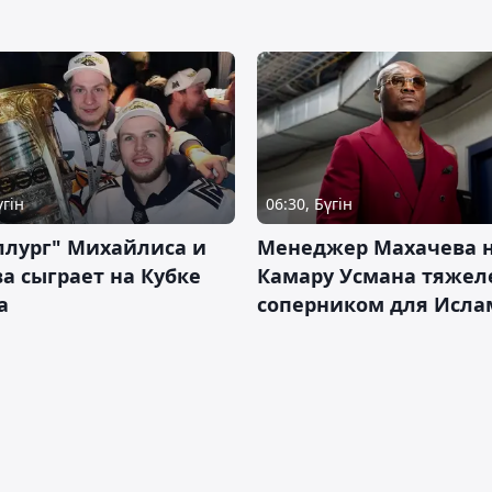
үгін
06:30, Бүгін
ллург" Михайлиса и
Менеджер Махачева 
а сыграет на Кубке
Камару Усмана тяже
а
соперником для Исла