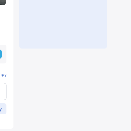
Кіру
у