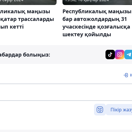
бликалық маңызы
Республикалық маңызы
рқатар трассаларды
бар автожолдардың 31
ып кетті
учаскесінде қозғалысқа
шектеу қойылды
абардар болыңыз:
Пікір жаз