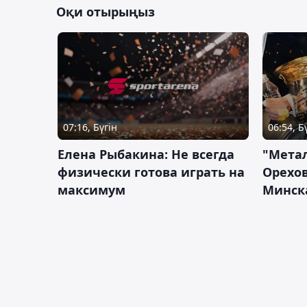
Оқи отырыңыз
07:16, Бүгін
06:54, Б
Елена Рыбакина: Не всегда
"Мета
физически готова играть на
Орехов
максимум
Минск