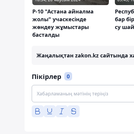
Р-10 "Астана айналма
Респу
жолы" учаскесінде
бар бі
жөндеу жұмыстары
су шай
басталды
Жаңалықтан zakon.kz сайтында х
Пікірлер
0