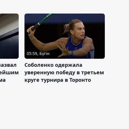
05:59, Бүгін
назвал
Соболенко одержала
лейшим
уверенную победу в третьем
ма
круге турнира в Торонто