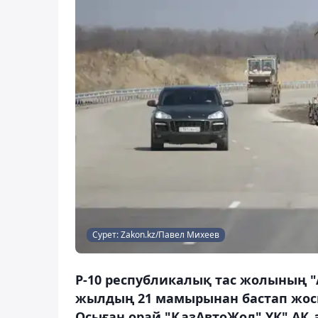
Сурет: Zakon.kz/Павел Михеев
Р-10 республикалық тас жолының "
жылдың 21 мамырынан бастап жос
Осыған орай "ҚазАвтоЖол" ҰК" АҚ