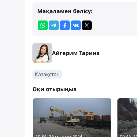
Мақаламен бөлісу:
Айгерим Тарина
Қазақстан
Оқи отырыңыз
10:34, 26 маусым 2024
09:45, 1