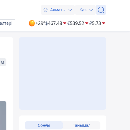
Алматы
Қаз
+29°
$
467.48
€
539.52
₽
5.73
алтері
ам
Соңғы
Танымал