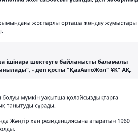
ырымындағы жоспарлы орташа жөндеу жұмыстары
і.
ша ішінара шектеуге байланысты баламалы
нылады", - деп қосты "ҚазАвтоЖол" ҰК" АҚ.
н болуы мүмкін уақытша қолайсыздықтарға
ық танытуды сұрады.
да Жәңгір хан резиденциясына апаратын 1960
болды.