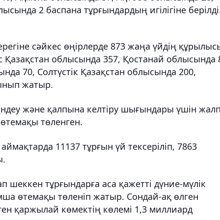
ысында 2 баспана тұрғындардың игілігіне берілді
регіне сәйкес өңірлерде 873 жаңа үйдің құрылыс
ыс Қазақстан облысында 357, Қостанай облысында 
нда 70, Солтүстік Қазақстан облысында 200,
ынып жатыр.
жөндеу және қалпына келтіру шығындары үшін жал
 өтемақы төленген.
аймақтарда 11137 тұрғын үй тексеріліп, 7863
ы.
дап шеккен тұрғындарға аса қажетті дүние-мүлік
ымша өтемақы төленіп жатыр. Сондай-ақ өлген
ген қаржылай көмектің көлемі 1,3 миллиард