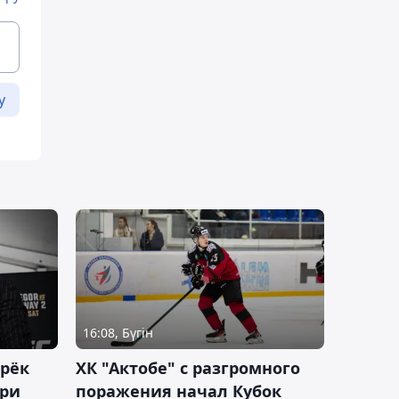
у
16:08, Бүгін
дрёк
ХК "Актобе" с разгромного
рри
поражения начал Кубок