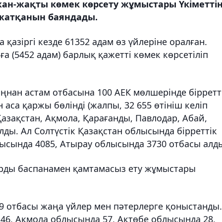
жан-жақты көмек көрсету жұмыстары Үкіметті
 жатқанын баяндады.
азіргі кезде 61352 адам өз үйлеріне оралған.
а (5452 адам) барлық қажетті көмек көрсетіліп
нан астам отбасына 100 АЕК мөлшерінде бірретт
 аса қаржы бөлінді (жалпы, 32 655 өтініш келіп
Қазақстан, Ақмола, Қарағанды, Павлодар, Абай,
ды. Ал Солтүстік Қазақстан облысында бірреттік
ысында 4085, Атырау облысында 3730 отбасы алд
арды баспанамен қамтамасыз ету жұмыстары
39 отбасы жаңа үйлер мен пәтерлерге қоныстанды.
46, Ақмола облысында 57, Ақтөбе облысында 28,