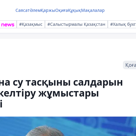
Саясат
Әлем
Қаржы
Оқиға
Құқық
Мақалалар
#Қазақмыс
#Салыстырмалы Қазақстан
#Халық бухг
Қоғ
а су тасқыны салдарын
келтіру жұмыстары
і