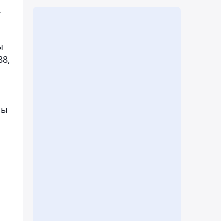
.
ы
88,
пы