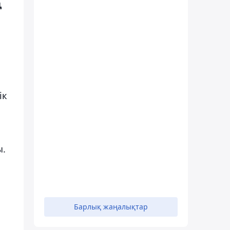
ң
ік
ы.
Барлық жаңалықтар