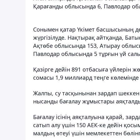
Қарағанды облысында 6, Павлодар обл
Сонымен қатар Үкімет басшысының де
жүргізілуде. Нақтырақ айтқанда, Бат
Ақтөбе облысында 153, Атырау облысы
Павлодар облысында 5 тұрғын үй сал
Қазірге дейін 891 отбасыға үйлерін 
сомасы 1,9 миллиард теңге көлемінде
Жалпы, су тасқынынан зардап шеккен 
нысанды бағалау жұмыстары аяқталд
Бағалау ісінің аяқталуына қарай, зар
сатып алу үшін 150 АЕК-ке дейін қос
малдың өтеуі үшін мемлекеттен бөлін