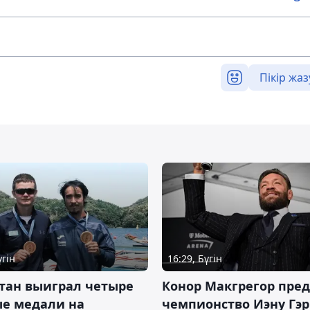
Пікір жаз
үгін
16:29, Бүгін
тан выиграл четыре
Конор Макгрегор пре
ые медали на
чемпионство Иэну Гэ