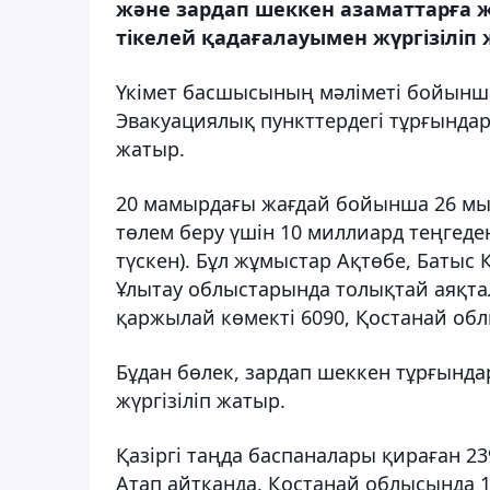
және зардап шеккен азаматтарға 
тікелей қадағалауымен жүргізіліп
Үкімет басшысының мәліметі бойынша қ
Эвакуациялық пункттердегі тұрғындарғ
жатыр.
20 мамырдағы жағдай бойынша 26 мың
төлем беру үшін 10 миллиард теңгеден
түскен). Бұл жұмыстар Ақтөбе, Батыс 
Ұлытау облыстарында толықтай аяқтал
қаржылай көмекті 6090, Қостанай обл
Бұдан бөлек, зардап шеккен тұрғынд
жүргізіліп жатыр.
Қазіргі таңда баспаналары қираған 2
Атап айтқанда, Қостанай облысында 1