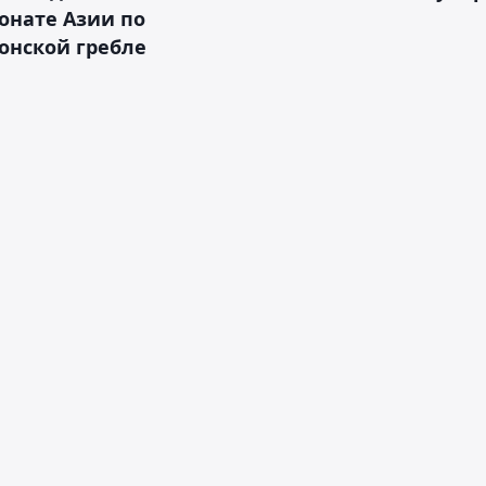
онате Азии по
онской гребле