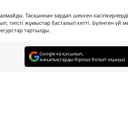
қалмайды. Тасқыннан зардап шеккен кәсіпкерлерд
, тиісті жұмыстар басталып кетті. Бүлінген үй м
ресурстар тартылды.
Google-ға қосылып,
жаңалықтарды бірінші болып оқыңыз