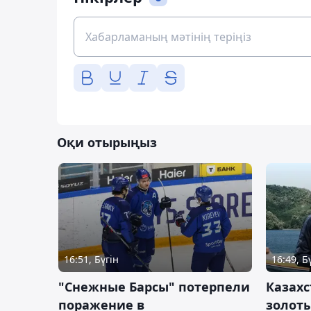
Оқи отырыңыз
16:51, Бүгін
16:49, Б
"Снежные Барсы" потерпели
Казахс
поражение в
золот