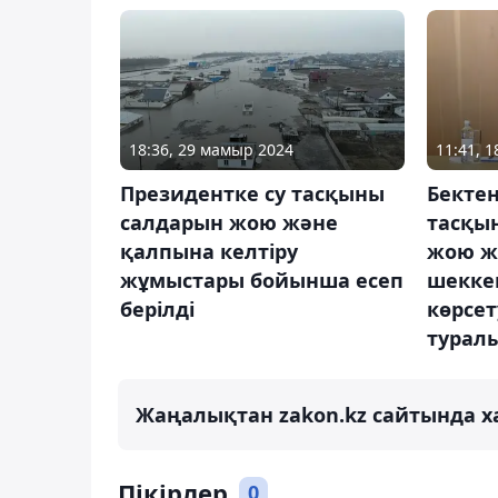
18:36, 29 мамыр 2024
11:41, 
Президентке су тасқыны
Бектен
салдарын жою және
тасқы
қалпына келтіру
жою ж
жұмыстары бойынша есеп
шекке
берілді
көрсе
турал
Жаңалықтан zakon.kz сайтында х
Пікірлер
0