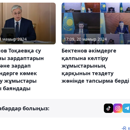
18 мамыр 2024
17:09, 20 мамыр 2024
ов Тоқаевқа су
Бектенов әкімдерге
ны зардаптарын
қалпына келтіру
әне зардап
жұмыстарының
ндерге көмек
қарқынын тездету
ту жұмыстары
жөнінде тапсырма берді
ы баяндады
абардар болыңыз: