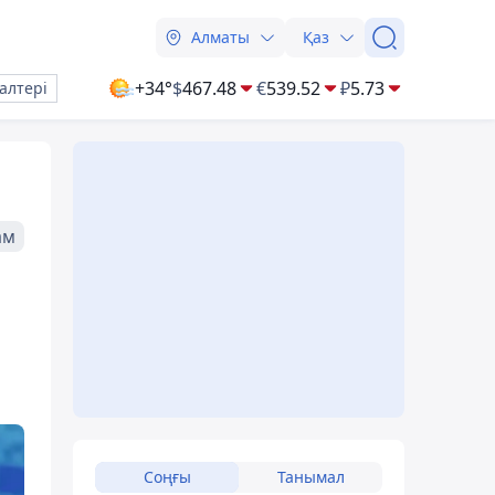
Алматы
Қаз
+34°
$
467.48
€
539.52
₽
5.73
алтері
ам
Соңғы
Танымал