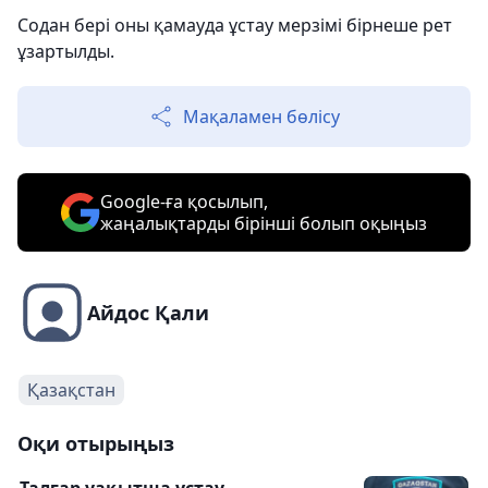
Содан бері оны қамауда ұстау мерзімі бірнеше рет
ұзартылды.
Мақаламен бөлісу
Google-ға қосылып,
жаңалықтарды бірінші болып оқыңыз
Айдос Қали
Қазақстан
Оқи отырыңыз
Талғар уақытша ұстау