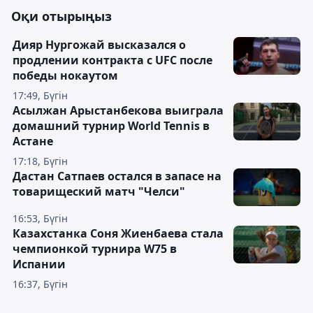
Оқи отырыңыз
Дияр Нургожай высказался о
продлении контракта с UFC после
победы нокаутом
17:49, Бүгін
Асылжан Арыстанбекова выиграла
домашний турнир World Tennis в
Астане
17:18, Бүгін
Дастан Сатпаев остался в запасе на
товарищеский матч "Челси"
16:53, Бүгін
Казахстанка Соня Жиенбаева стала
чемпионкой турнира W75 в
Испании
16:37, Бүгін