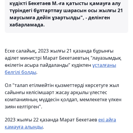
күдікті Бекетаев М.-ға қатысты қамауға алу
түріндегі бұлтартпау шарасын осы жылғы 21
маусымға дейін ұзартылды", - делінген
хабарламада.
Еске салайық, 2023 жылғы 21 қазанда бұрынғы
әділет министрі Марат Бекетаевтың "лауазымдық
өкілетін асыра пайдаланды" күдікпен
ұсталғаны
белгілі болды
.
Ол "талап етілмейтін қызметтерді көрсетуге жыл
сайынғы келісімшарт жасау арқылы үлестес
компанияның мүддесін қолдап, мемлекетке үлкен
зиян келтірген".
2023 жылғы 22 қазанда Марат Бекетаев
екі айға
қамауға алынды
.