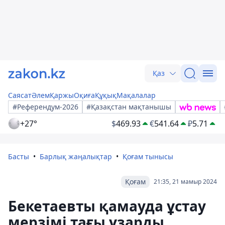
Қаз
Саясат
Әлем
Қаржы
Оқиға
Құқық
Мақалалар
#Референдум-2026
#Қазақстан мақтанышы
+27°
$
469.93
€
541.64
₽
5.71
Басты
Барлық жаңалықтар
Қоғам тынысы
Қоғам
21:35, 21 мамыр 2024
Бекетаевты қамауда ұстау
мерзімі тағы ұзарды