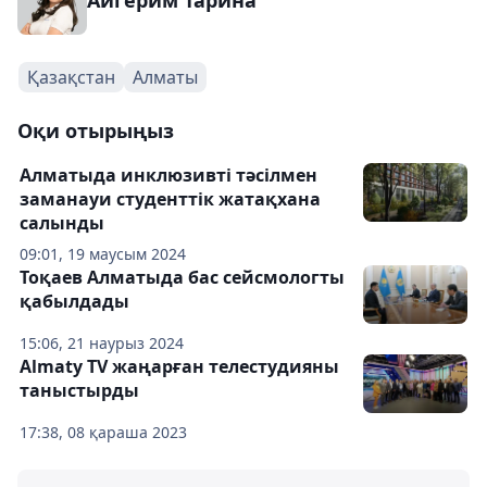
Айгерим Тарина
Қазақстан
Алматы
Оқи отырыңыз
Алматыда инклюзивті тәсілмен
заманауи студенттік жатақхана
салынды
09:01, 19 маусым 2024
Тоқаев Алматыда бас сейсмологты
қабылдады
15:06, 21 наурыз 2024
Almaty TV жаңарған телестудияны
таныстырды
17:38, 08 қараша 2023