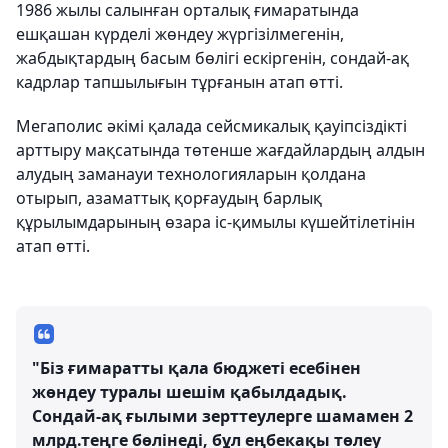
1986 жылы салынған орталық ғимаратында
ешқашан күрделі жөндеу жүргізілмегенін,
жабдықтардың басым бөлігі ескіргенін, сондай-ақ
кадрлар тапшылығын тұрғанын атап өтті.
Мегаполис әкімі қалада сейсмикалық қауіпсіздікті
арттыру мақсатында төтенше жағдайлардың алдын
алудың заманауи технологияларын қолдана
отырып, азаматтық қорғаудың барлық
құрылымдарының өзара іс-қимылы күшейтілетінін
атап өтті.
"Біз ғимаратты қала бюджеті есебінен
жөндеу туралы шешім қабылдадық.
Сондай-ақ ғылыми зерттеулерге шамамен 2
млрд.теңге бөлінеді, бұл еңбекақы төлеу