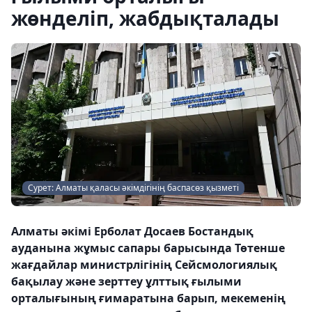
жөнделіп, жабдықталады
Сурет: Алматы қаласы әкімдігінің баспасөз қызметі
Алматы әкімі Ерболат Досаев Бостандық
ауданына жұмыс сапары барысында Төтенше
жағдайлар министрлігінің Сейсмологиялық
бақылау және зерттеу ұлттық ғылыми
орталығының ғимаратына барып, мекеменің