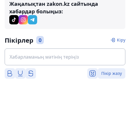
Жаңалықтан zakon.kz сайтында
хабардар болыңыз:
Пікірлер
0
Кіру
Пікір жазу