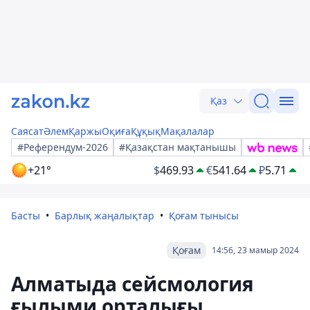
Қаз
Саясат
Әлем
Қаржы
Оқиға
Құқық
Мақалалар
#Референдум-2026
#Қазақстан мақтанышы
+21°
$
469.93
€
541.64
₽
5.71
Басты
Барлық жаңалықтар
Қоғам тынысы
Қоғам
14:56, 23 мамыр 2024
Алматыда сейсмология
ғылыми орталығы