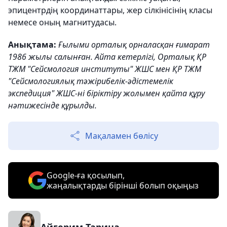
эпицентрдің координаттары, жер сілкінісінің класы
немесе оның магнитудасы.
Анықтама:
Ғылыми орталық орналасқан ғимарат
1986 жылы салынған. Айта кетерлігі, Орталық ҚР
ТЖМ "Сейсмология институты" ЖШС мен ҚР ТЖМ
"Сейсмологиялық тәжірибелік-әдістемелік
экспедиция" ЖШС-ні біріктіру жолымен қайта құру
нәтижесінде құрылды.
Мақаламен бөлісу
Google-ға қосылып,
жаңалықтарды бірінші болып оқыңыз