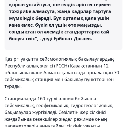
қорын ұлғайтуға, шетелдік әріптестермен
тәжірибе алмасуға, жаңа кадрлар тартуға
мүмкіндік береді. Бұл орталық қала үшін
ғана емес, бүкіл ел үшін өте маңызды,
сондықтан ол әлемдік стандарттарға сай
болуы тиіс", - деді Ерболат Досаев.
Қазіргі уақытта сейсмологиялық бақылаулардың
Республикалық желісі (РССН) Қазақстанның 12
облысында және Алматы қаласында орналасқан 70
сейсмикалық станция мен бақылау пункттерінен
тұрады.
Станцияларда 160 түрлі өлшем бойынша
сейсмикалық, геофизикалық, гидрогеологиялық,
бақылаулар жүргізіледі. Сезілетін жер сілкінісі
жағдайында кезекшілер жедел режимде оның
параметрлерін анықтайды: сілкініс уақыты,