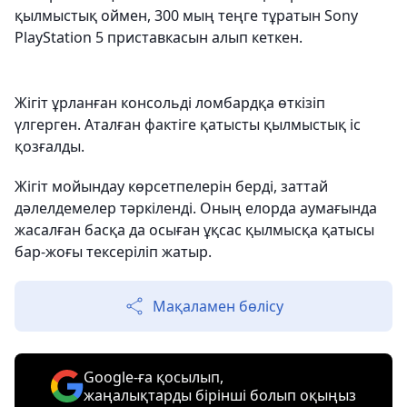
қылмыстық оймен, 300 мың теңге тұратын Sony
PlayStation 5 приставкасын алып кеткен.
Жігіт ұрланған консольді ломбардқа өткізіп
үлгерген. Аталған фактіге қатысты қылмыстық іс
қозғалды.
Жігіт мойындау көрсетпелерін берді, заттай
дәлелдемелер тәркіленді. Оның елорда аумағында
жасалған басқа да осыған ұқсас қылмысқа қатысы
бар-жоғы тексеріліп жатыр.
Мақаламен бөлісу
Google-ға қосылып,
жаңалықтарды бірінші болып оқыңыз