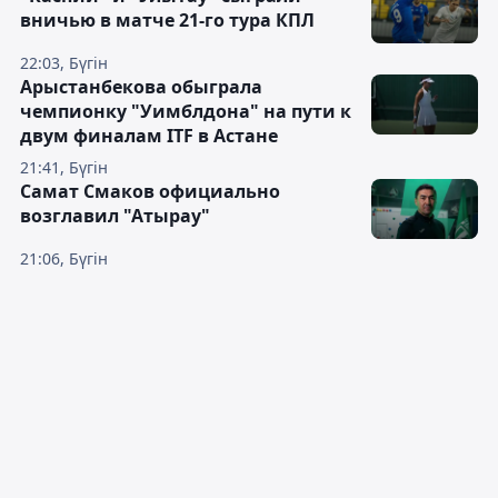
вничью в матче 21-го тура КПЛ
22:03, Бүгін
Арыстанбекова обыграла
чемпионку "Уимблдона" на пути к
двум финалам ITF в Астане
21:41, Бүгін
Самат Смаков официально
возглавил "Атырау"
21:06, Бүгін