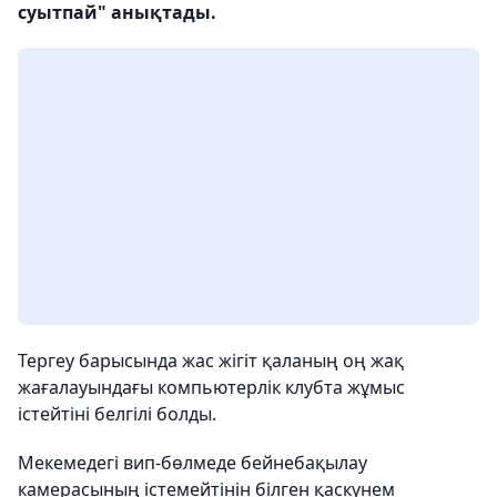
суытпай" анықтады.
Тергеу барысында жас жігіт қаланың оң жақ
жағалауындағы компьютерлік клубта жұмыс
істейтіні белгілі болды.
Мекемедегі вип-бөлмеде бейнебақылау
камерасының істемейтінін білген қаскүнем