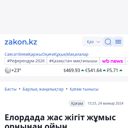
Қаз
Саясат
Әлем
Қаржы
Оқиға
Құқық
Мақалалар
#Референдум-2026
#Қазақстан мақтанышы
+23°
$
469.93
€
541.64
₽
5.71
Басты
Барлық жаңалықтар
Қоғам тынысы
Қоғам
15:25, 24 мамыр 2024
Елордада жас жігіт жұмыс
орнынан ойын