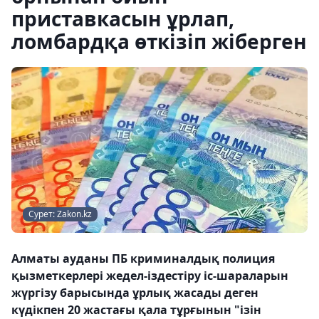
приставкасын ұрлап,
ломбардқа өткізіп жіберген
Сурет: Zakon.kz
Алматы ауданы ПБ криминалдық полиция
қызметкерлері жедел-іздестіру іс-шараларын
жүргізу барысында ұрлық жасады деген
күдікпен 20 жастағы қала тұрғынын "ізін