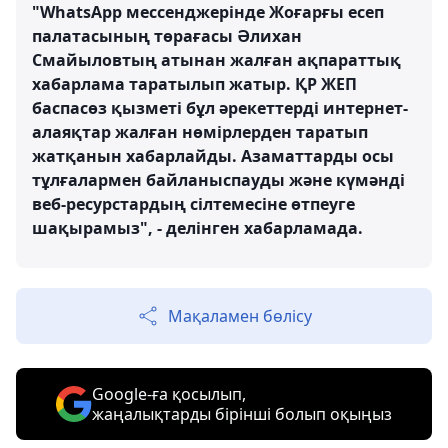
"WhatsApp мессенджерінде Жоғарғы есеп
палатасының төрағасы Әлихан
Смайыловтың атынан жалған ақпараттық
хабарлама таратылып жатыр. ҚР ЖЕП
баспасөз қызметі бұл әрекеттерді интернет-
алаяқтар жалған нөмірлерден таратып
жатқанын хабарлайды. Азаматтарды осы
тұлғалармен байланыспауды және күмәнді
веб-ресурстардың сілтемесіне өтпеуге
шақырамыз", - делінген хабарламада.
Мақаламен бөлісу
Google-ға қосылып,
жаңалықтарды бірінші болып оқыңыз