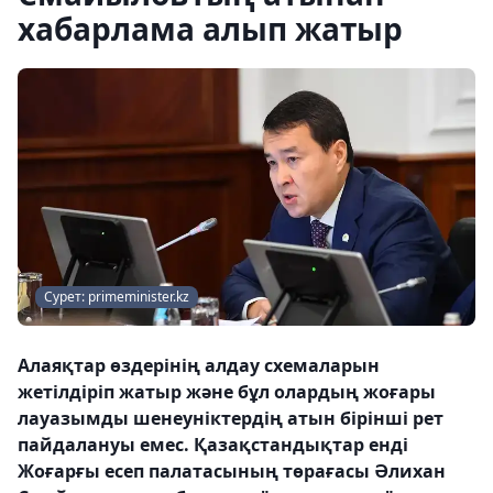
хабарлама алып жатыр
Сурет: primeminister.kz
Алаяқтар өздерінің алдау схемаларын
жетілдіріп жатыр және бұл олардың жоғары
лауазымды шенеуніктердің атын бірінші рет
пайдалануы емес. Қазақстандықтар енді
Жоғарғы есеп палатасының төрағасы Әлихан