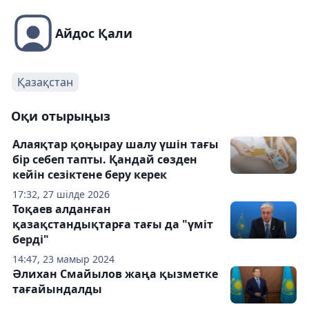
Айдос Қали
Қазақстан
Оқи отырыңыз
Алаяқтар қоңырау шалу үшін тағы
бір себеп тапты. Қандай сөзден
кейін сезіктене беру керек
17:32, 27 шілде 2026
Тоқаев алданған
қазақстандықтарға тағы да "үміт
берді"
14:47, 23 мамыр 2024
Әлихан Смайылов жаңа қызметке
тағайындалды