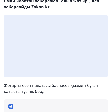
Смайыловтан хабарлама "алып жатыр", деп
хабарлайды Zakon.kz.
Жоғарғы есеп палатасы баспасөз қызметі бұған
қатысты түсінік берді.