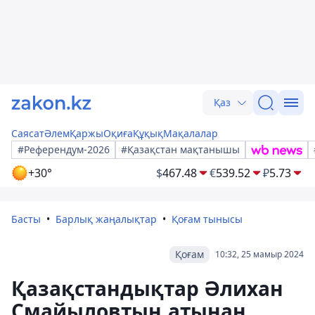
Қаз
Саясат
Әлем
Қаржы
Оқиға
Құқық
Мақалалар
#Референдум-2026
#Қазақстан мақтанышы
+30°
$
467.48
€
539.52
₽
5.73
Басты
Барлық жаңалықтар
Қоғам тынысы
Қоғам
10:32, 25 мамыр 2024
Қазақстандықтар Әлихан
Смайыловтың атынан