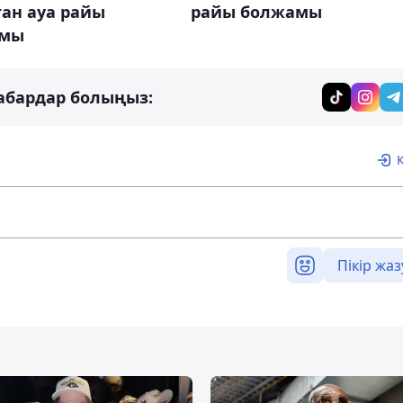
ан ауа райы
райы болжамы
амы
абардар болыңыз:
Пікір жаз