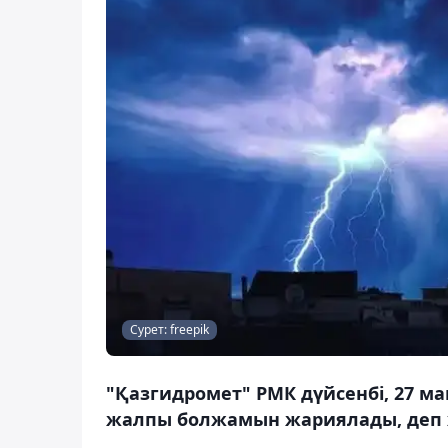
Сурет: freepik
"Қазгидромет" РМК дүйсенбі, 27 м
жалпы болжамын жариялады, деп х