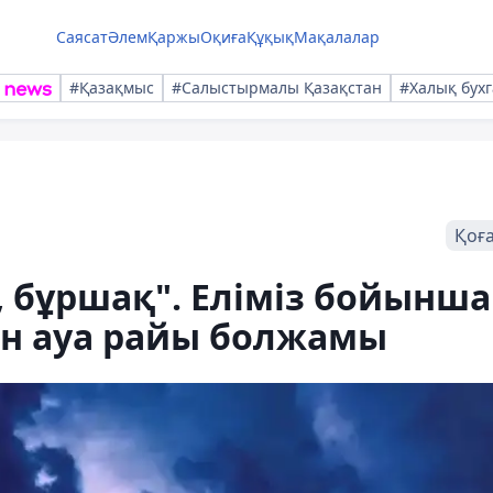
Саясат
Әлем
Қаржы
Оқиға
Құқық
Мақалалар
#Қазақмыс
#Салыстырмалы Қазақстан
#Халық бухг
Қоғ
, бұршақ". Еліміз бойынша
ан ауа райы болжамы