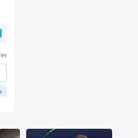
Кіру
у