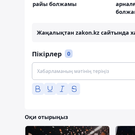
райы болжамы
арналғ
болж
Жаңалықтан zakon.kz сайтында х
Пікірлер
0
Оқи отырыңыз