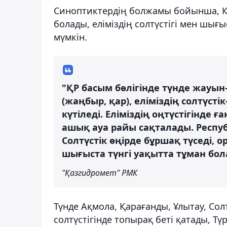
Синоптиктердің болжамы бойынша, Қ
болады, еліміздің солтүстігі мен шы
мүмкін.
"ҚР басым бөлігінде түнде жау
(жаңбыр, қар), еліміздің солтүс
күтіледі. Еліміздің оңтүстігінд
ашық ауа райы сақталады. Респу
Солтүстік өңірде бұршақ түседі, 
шығыста түнгі уақытта тұман бо
"Қазгидромет" РМК
Түнде Ақмола, Қарағанды, Ұлытау, Со
солтүстігінде топырақ беті қатады, 