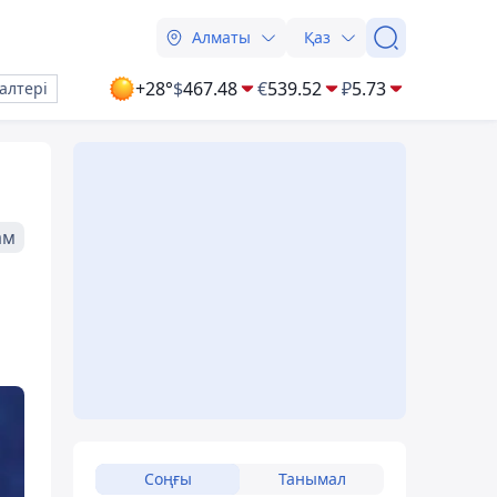
Алматы
Қаз
+28°
$
467.48
€
539.52
₽
5.73
алтері
ам
Соңғы
Танымал