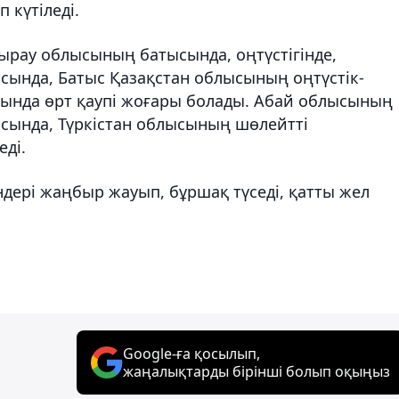
 күтіледі.
ырау облысының батысында, оңтүстігінде,
сында, Батыс Қазақстан облысының оңтүстік-
ында өрт қаупі жоғары болады. Абай облысының
ысында, Түркістан облысының шөлейтті
еді.
ндері жаңбыр жауып, бұршақ түседі, қатты жел
Google-ға қосылып,
жаңалықтарды бірінші болып оқыңыз