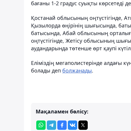
бағаны 1-2 градус суықты көрсетеді деп
Қостанай облысының оңтүстігінде, Ат
Қызылорда өңірінің шығысында, баты
батысында, Абай облысының орталығ
оңтүстігінде, Жетісу облысының шығ
аудандарында төтенше өрт қаупі күтіл
Еліміздің мегаполистерінде алдағы кү
болады деп
болжанады
.
Мақаламен бөлісу: