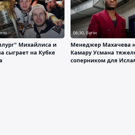
үгін
06:30, Бүгін
ллург" Михайлиса и
Менеджер Махачева 
а сыграет на Кубке
Камару Усмана тяже
а
соперником для Исла