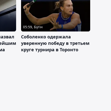
05:59, Бүгін
назвал
Соболенко одержала
лейшим
уверенную победу в третьем
ма
круге турнира в Торонто