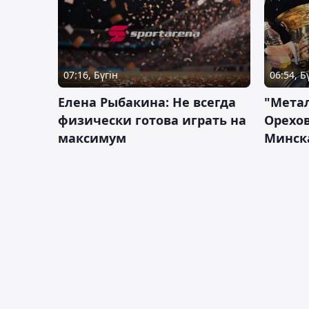
07:16, Бүгін
06:54, Б
Елена Рыбакина: Не всегда
"Мета
физически готова играть на
Орехов
максимум
Минск