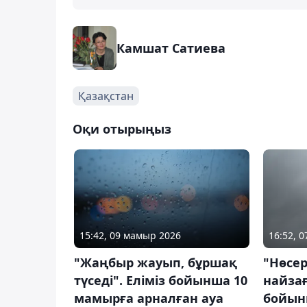
Камшат Сатиева
Қазақстан
Оқи отырыңыз
15:42, 09 мамыр 2026
16:52, 
"Жаңбыр жауып, бұршақ
"Нөсер
түседі". Еліміз бойынша 10
найзағ
мамырға арналған ауа
бойын