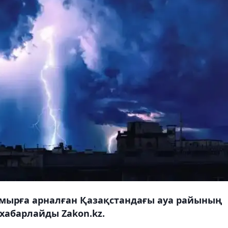
амырға арналған Қазақстандағы ауа райының
абарлайды Zakon.kz.