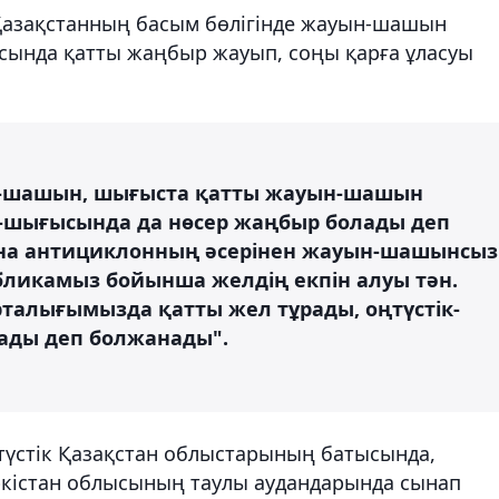
азақстанның басым бөлігінде жауын-шашын
ғысында қатты жаңбыр жауып, соңы қарға ұласуы
ын-шашын, шығыста қатты жауын-шашын
тік-шығысында да нөсер жаңбыр болады деп
е ғана антициклонның әсерінен жауын-шашынсыз
бликамыз бойынша желдің екпін алуы тән.
орталығымызда қатты жел тұрады, оңтүстік-
лады деп болжанады".
лтүстік Қазақстан облыстарының батысында,
Түркістан облысының таулы аудандарында сынап