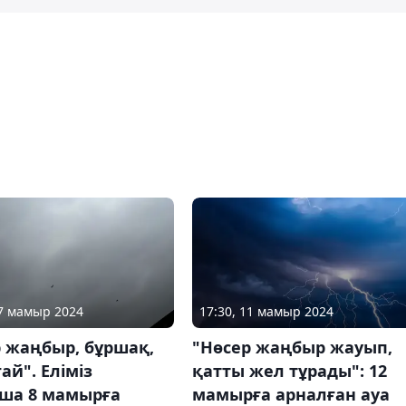
07 мамыр 2024
17:30, 11 мамыр 2024
 жаңбыр, бұршақ,
"Нөсер жаңбыр жауып,
ай". Еліміз
қатты жел тұрады": 12
ша 8 мамырға
мамырға арналған ауа