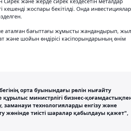
н Сирек және жерде сирек кездесетін металдар
і кешенді жоспары бекітілді. Онда инвестициялар
өзделген.
не аталған бағыттағы жұмысты жандандырып, жы
кат және шойын өндірісі кәсіпорындарының өнім
бегінің орта буынындағы рөлін нығайту
е құрылыс министрлігі бизнес-қоғамдастықпе
у, заманауи технологияларды енгізу және
ту жөнінде тиісті шаралар қабылдауы қажет",