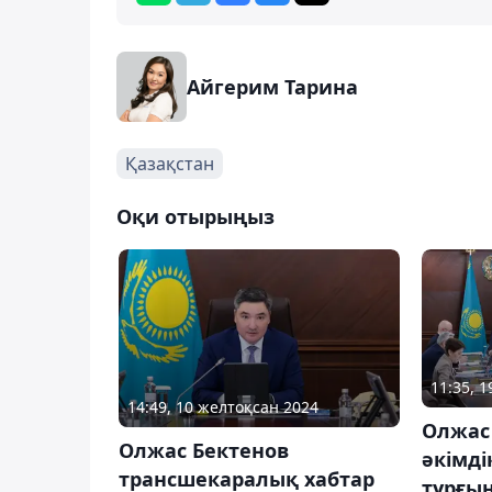
Айгерим Тарина
Қазақстан
Оқи отырыңыз
11:35, 
14:49, 10 желтоқсан 2024
Олжас
Олжас Бектенов
әкімді
трансшекаралық хабтар
тұрғы