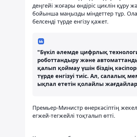
деңгейі жоғары өндіріс циклін құру ж
бойынша маңызды міндеттер тұр. Ола
белсенді түрде енгізу қажет.
"Бүкіл әлемде цифрлық технологи
роботтандыру және автоматтанды
қалып қоймау үшін біздің кәсіпо
түрде енгізуі тиіс. Ал, салалық 
ықпал ететін қолайлы жағдайлар
Премьер-Министр өнеркәсіптің жекел
егжей-тегжейлі тоқталып өтті.