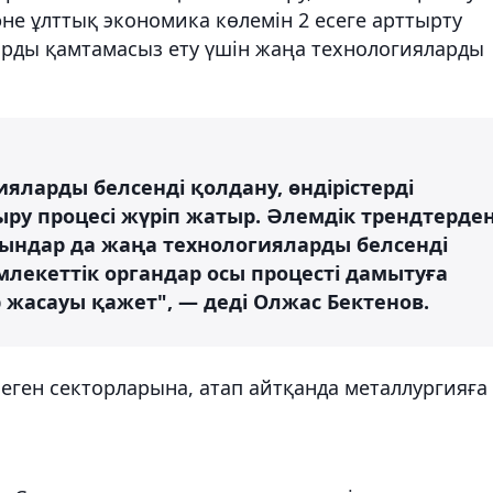
әне ұлттық экономика көлемін 2 есеге арттырту
рды қамтамасыз ету үшін жаңа технологияларды
яларды белсенді қолдану, өндірістерді
ру процесі жүріп жатыр. Әлемдік трендтерде
рындар да жаңа технологияларды белсенді
мемлекеттік органдар осы процесті дамытуға
 жасауы қажет", — деді Олжас Бектенов.
еген секторларына, атап айтқанда металлургияға