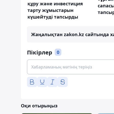
құру және инвестиция
сапас
тарту жұмыстарын
тапсы
күшейтуді тапсырды
Жаңалықтан zakon.kz сайтында х
Пікірлер
0
Оқи отырыңыз