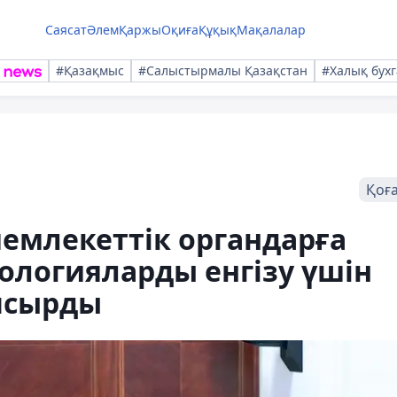
Саясат
Әлем
Қаржы
Оқиға
Құқық
Мақалалар
#Қазақмыс
#Салыстырмалы Қазақстан
#Халық бухг
Қоғ
емлекеттік органдарға
нологияларды енгізу үшін
псырды