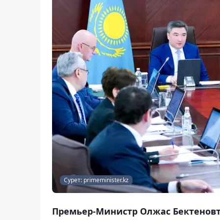
Сурет: primeminister.kz
Премьер-Министр Олжас Бектеновт