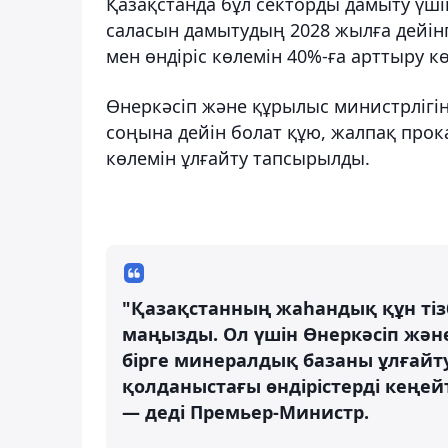
Қазақстанда бұл секторды дамыту үші
саласын дамытудың 2028 жылға дейінг
мен өндіріс көлемін 40%-ға арттыру к
Өнеркәсіп және құрылыс министрлігі
соңына дейін болат құю, жалпақ про
көлемін ұлғайту тапсырылды.
"Қазақстанның жаһандық құн тіз
маңызды. Ол үшін Өнеркәсіп жән
бірге минералдық базаны ұлғайт
қолданыстағы өндірістерді кеңей
— деді Премьер-Министр.