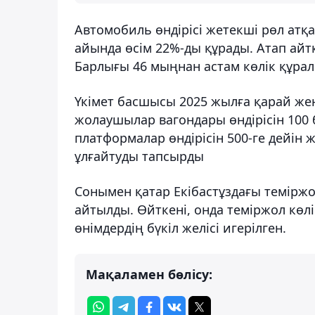
Автомобиль өндірісі жетекші рөл ат
айында өсім 22%-ды құрады. Атап айтқ
Барлығы 46 мыңнан астам көлік құра
Үкімет басшысы 2025 жылға қарай жеңі
жолаушылар вагондары өндірісін 100 бі
платформалар өндірісін 500-ге дейін 
ұлғайтуды тапсырды
Сонымен қатар Екібастұздағы темірж
айтылды. Өйткені, онда теміржол көл
өнімдердің бүкіл желісі игерілген.
Мақаламен бөлісу: