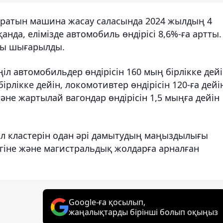
қаратын машина жасау саласында 2024 жылдың 4
анда, елімізде автомобиль өндірісі 8,6%-ға артты.
лы шығарылды.
л автомобильдер өндірісін 160 мың бірлікке дейі
рлікке дейін, локомотивтер өндірісін 120-ға дейі
және жартылай вагондар өндірісін 1,5 мыңға дейін
ол кластерін одан әрі дамытудың маңыздылығы
ігіне және магистральдық жолдарға арналған
Google-ға қосылып,
жаңалықтарды бірінші болып оқыңыз