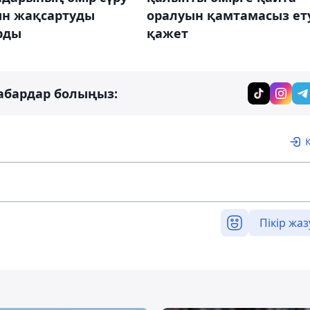
ын жақсартуды
оралуын қамтамасыз ет
рды
қажет
абардар болыңыз:
Пікір жаз