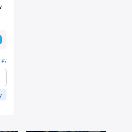
у
Кіру
у