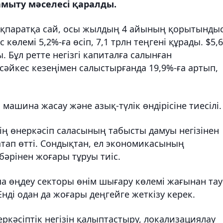
амыту мәселесі қаралды.
н ақпаратқа сай, осы жылдың 4 айының қорытынды
көлемі 5,2%-ға өсіп, 7,1 трлн теңгені құрады. $5,6
 Бұл ретте негізгі капиталға салынған
әйкес кезеңімен салыстырғанда 19,9%-ға артып,
 машина жасау және азық-түлік өндірісіне тиесілі.
ің өнеркәсіп саласының табысты дамуы негізінен
тап өтті. Сондықтан, ел экономикасының
әрінен жоғары тұруы тиіс.
өңдеу секторы өнім шығару көлемі жағынан тау
Енді одан да жоғары деңгейге жеткізу керек.
еркәсіптік негізін қалыптастыру, локализациялау