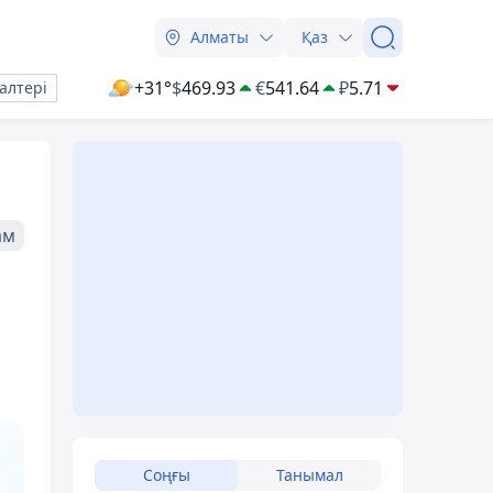
Алматы
Қаз
+31°
$
469.93
€
541.64
₽
5.71
алтері
ам
Соңғы
Танымал