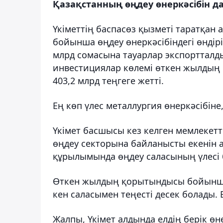
Қазақстанның өңдеу өнеркәсібін д
Үкіметтің баспасөз қызметі таратқа
бойынша өңдеу өнеркәсібіндегі өндіріс 
млрд сомасына тауарлар экспортталды.
инвестициялар көлемі өткен жылдың с
403,2 млрд теңгеге жетті.
Ең көп үлес металлургия өнеркәсібіне,
Үкімет басшысы кез келген мемлекетт
өңдеу секторына байланысты екенін а
құрылымында өңдеу саласының үлесі б
Өткен жылдың қорытындысы бойынша 
кен саласымен теңесті десек болады. 
Жалпы, Үкімет алдында елдің берік өн