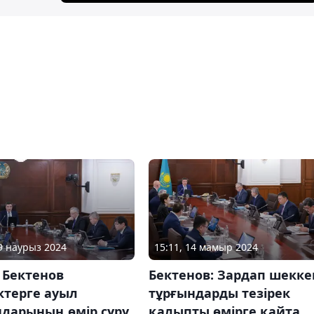
19 наурыз 2024
15:11, 14 мамыр 2024
 Бектенов
Бектенов: Зардап шекке
ктерге ауыл
тұрғындарды тезірек
ндарының өмір сүру
қалыпты өмірге қайта