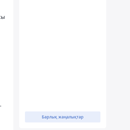
сы
-
Барлық жаңалықтар