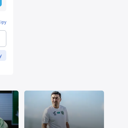
Кіру
у