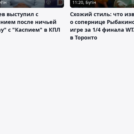
үгін
11:20, Бүгін
в выступил с
Схожий стиль: что из
ением после ничьей
о сопернице Рыбакин
у" с "Каспием" в КПЛ
игре за 1/4 финала WT
в Торонто