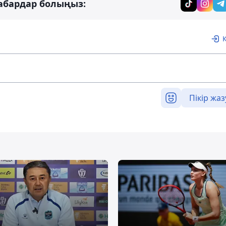
абардар болыңыз:
Пікір жаз