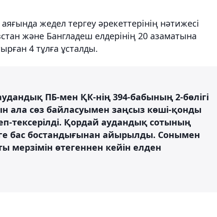
аяғында жедел тергеу әрекеттерінің нәтижесі
стан және Бангладеш елдерінің 20 азаматына
рған 4 тұлға ұсталды.
удандық ПБ-мен ҚК-нің 394-бабының 2-бөлігі
н ала сөз байласуымен заңсыз көші-қонды
еп-тексерілді. Қордай аудандық сотының
імге бас бостандығынан айырылды. Сонымен
ты мерзімін өтегеннен кейін елден