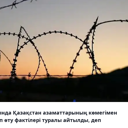
нда Қазақстан азаматтарының көмегімен
п өту фактілері туралы айтылды, деп