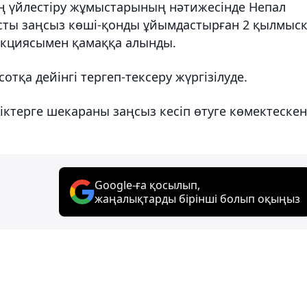
ң үйлестіру жұмыстарының нәтижесінде Непал
сты заңсыз көші-қонды ұйымдастырған 2 қылмыс
анкциясымен қамаққа алынды.
отқа дейінгі тергеп-тексеру жүргізілуде.
діктерге шекараны заңсыз кесіп өтуге көмектескен
Google-ға қосылып,
жаңалықтарды бірінші болып оқыңыз