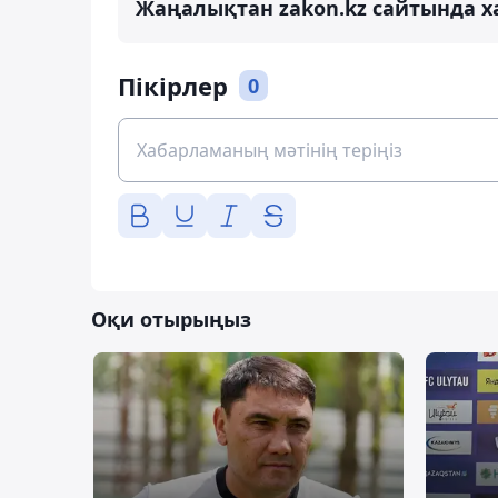
Жаңалықтан zakon.kz сайтында х
Пікірлер
0
Оқи отырыңыз