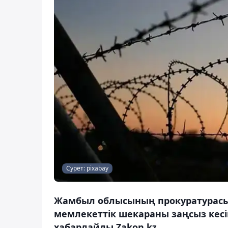
Сурет: pixabay
Жамбыл облысының прокуратурасы
мемлекеттік шекараны заңсыз кесі
хабарлайды Zakon.kz.