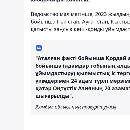
Ведомство мәліметінше, 2023 жылдың 
бойынша Пәкістан, Ауғанстан, Қырғыз
қатысты заңсыз көші-қонды ұйымдасты
"Аталған факті бойынша Қордай а
бойынша (адамдар тобының алды
ұйымдастыру) қылмыстық іс терг
үкімдерімен 24 адам түрлі мерз
қатар Оңтүстік Азияның 20 азама
шығарылды".
Жамбыл облысының прокуратурасы