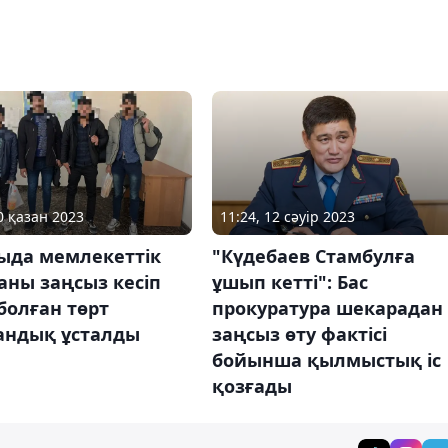
0 қазан 2023
11:24, 12 сәуір 2023
ыда мемлекеттік
"Күдебаев Стамбулға
аны заңсыз кесіп
ұшып кетті": Бас
болған төрт
прокуратура шекарадан
тандық ұсталды
заңсыз өту фактісі
бойынша қылмыстық іс
қозғады