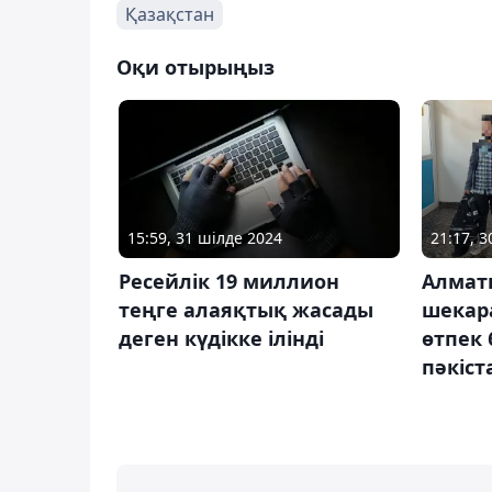
Қазақстан
Оқи отырыңыз
15:59, 31 шілде 2024
21:17, 3
Ресейлік 19 миллион
Алмат
теңге алаяқтық жасады
шекар
деген күдікке ілінді
өтпек 
пәкіс