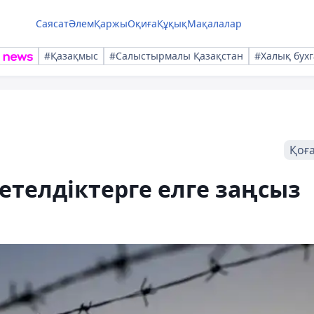
Саясат
Әлем
Қаржы
Оқиға
Құқық
Мақалалар
#Қазақмыс
#Салыстырмалы Қазақстан
#Халық бухг
Қоғ
телдіктерге елге заңсыз