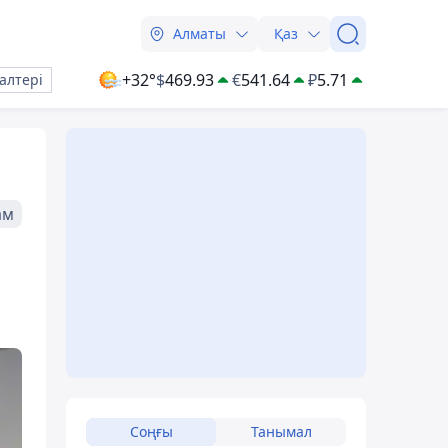
Алматы
Қаз
+32°
$
469.93
€
541.64
₽
5.71
алтері
ам
Соңғы
Танымал