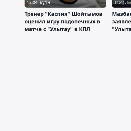
12:04, Бүгін
11:41, Б
Тренер "Каспия" Шойтымов
Мазбае
оценил игру подопечных в
заявл
матче с "Улытау" в КПЛ
"Улыта