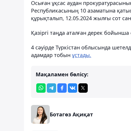
Осыған ұқсас аудан прокуратурасыны
Республикасының 10 азаматына қаты
құрықталып, 12.05.2024 жылғы сот с
Қазіргі таңда аталған дерек бойынша с
4 сәуірде Түркістан облысында шетел
адамдар тобын
ұстады.
Мақаламен бөлісу:
Ботагөз Ақиқат