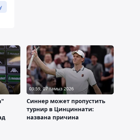
у
03:59, 07 тамыз 2026
а"
Синнер может пропустить
турнир в Цинциннати:
ад
названа причина