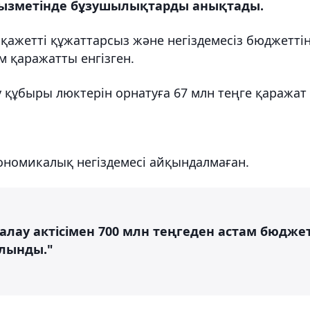
 қызметінде бұзушылықтарды анықтады.
 қажетті құжаттарсыз және негіздемесіз бюджетті
м қаражатты енгізген.
 құбыры люктерін орнатуға 67 млн теңге қаражат
номикалық негіздемесі айқындалмаған.
лау актісімен 700 млн теңгеден астам бюдже
лынды."