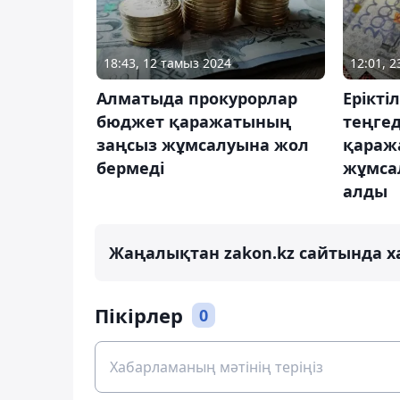
18:43, 12 тамыз 2024
12:01, 
Алматыда прокурорлар
Ерікті
бюджет қаражатының
теңге
заңсыз жұмсалуына жол
қаража
бермеді
жұмса
алды
Жаңалықтан zakon.kz сайтында х
Пікірлер
0