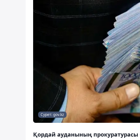
Сурет: gov.kz
Қордай ауданының прокуратурасы 