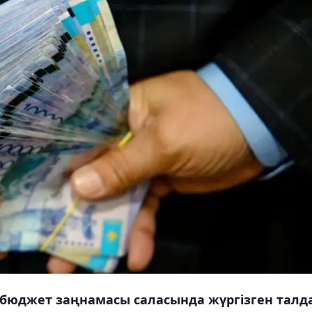
бюджет заңнамасы саласында жүргізген талд