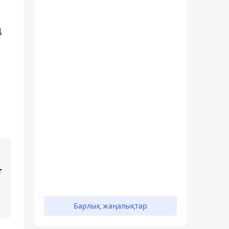
ң
т
Барлық жаңалықтар