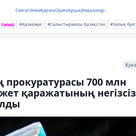
Саясат
Әлем
Қаржы
Оқиға
Құқық
Мақалалар
#Қазақмыс
#Салыстырмалы Қазақстан
#Халық бухг
Қоғ
прокуратурасы 700 млн
жет қаражатының негізсіз
алды