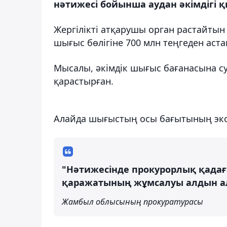
нәтижесі бойынша аудан әкімдігі
Жергілікті атқарушы орган растайтын
шығыс бөлігіне 700 млн теңгеден аста
Мысалы, әкімдік шығыс бағанасына су
қарастырған.
Алайда шығыстың осы бағытының эко
"Нәтижесінде прокурорлық қадаға
қаражатының жұмсалуы алдын а
Жамбыл облысының прокуратурасы