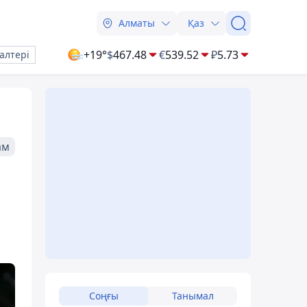
Алматы
Қаз
+19°
$
467.48
€
539.52
₽
5.73
алтері
ам
Соңғы
Танымал