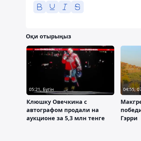
Оқи отырыңыз
05:21, Бүгін
04:55, 
Клюшку Овечкина с
Макгре
автографом продали на
победи
аукционе за 5,3 млн тенге
Гэрри