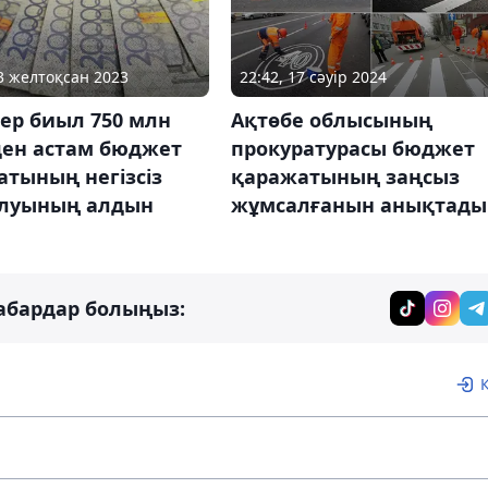
23 желтоқсан 2023
22:42, 17 сәуір 2024
лер биыл 750 млн
Ақтөбе облысының
ден астам бюджет
прокуратурасы бюджет
тының негізсіз
қаражатының заңсыз
луының алдын
жұмсалғанын анықтады
абардар болыңыз: