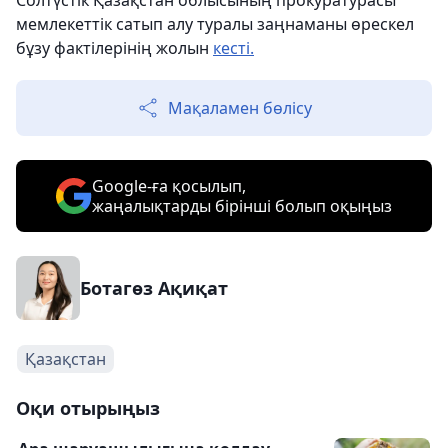
Солтүстік Қазақстан облысының прокуратурасы
мемлекеттік сатып алу туралы заңнаманы өрескел
бұзу фактілерінің жолын
кесті.
Мақаламен бөлісу
Google-ға қосылып,
жаңалықтарды бірінші болып оқыңыз
Ботагөз Ақиқат
Қазақстан
Оқи отырыңыз