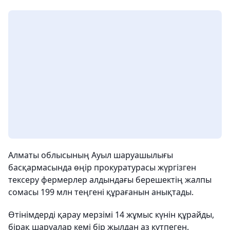
Алматы облысының Ауыл шаруашылығы
басқармасында өңір прокуратурасы жүргізген
тексеру фермерлер алдындағы берешектің жалпы
сомасы 199 млн теңгені құрағанын анықтады.
Өтінімдерді қарау мерзімі 14 жұмыс күнін құрайды,
бірақ шаруалар кемі бір жылдан аз күтпеген.