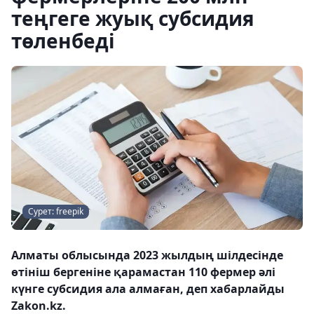
теңгеге жуық субсидия
төленбеді
Сурет: freepik
Алматы облысында 2023 жылдың шілдесінде
өтініш бергеніне қарамастан 110 фермер әлі
күнге субсидия ала алмаған, деп хабарлайды
Zakon.kz.