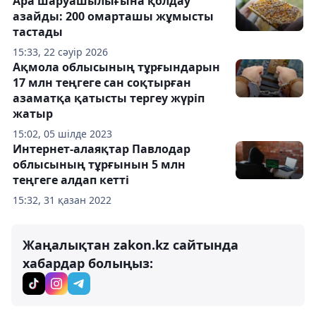
Ара шаруашылығына қолдау
азайды: 200 омарташы жұмысты
тастады
15:33, 22 сәуір 2026
Ақмола облысының тұрғындарын
17 млн теңгеге сан соқтырған
азаматқа қатысты тергеу жүріп
жатыр
15:02, 05 шілде 2023
Интернет-алаяқтар Павлодар
облысының тұрғынын 5 млн
теңгеге алдап кетті
15:32, 31 қазан 2022
Жаңалықтан zakon.kz сайтында
хабардар болыңыз: