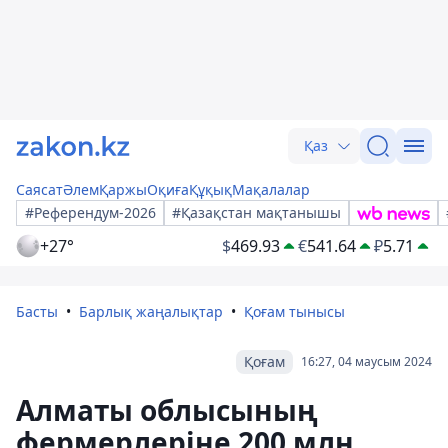
Қаз
Саясат
Әлем
Қаржы
Оқиға
Құқық
Мақалалар
#Референдум-2026
#Қазақстан мақтанышы
+27°
$
469.93
€
541.64
₽
5.71
Басты
Барлық жаңалықтар
Қоғам тынысы
Қоғам
16:27, 04 маусым 2024
Алматы облысының
фермерлеріне 200 млн