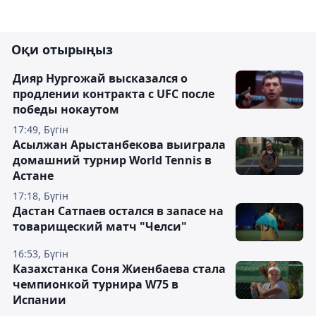
Оқи отырыңыз
Дияр Нургожай высказался о
продлении контракта с UFC после
победы нокаутом
17:49, Бүгін
Асылжан Арыстанбекова выиграла
домашний турнир World Tennis в
Астане
17:18, Бүгін
Дастан Сатпаев остался в запасе на
товарищеский матч "Челси"
16:53, Бүгін
Казахстанка Соня Жиенбаева стала
чемпионкой турнира W75 в
Испании