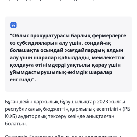
"Облыс прокуратурасы барлық фермерлерге
өз субсидияларын алу үшін, сондай-ақ
болашақта осындай жағдайлардың алдын
алу үшін шаралар қабылдады, мемлекеттік
қолдауға өтінімдерді уақтылы қарау үшін
ұйымдастырушылық-өкімдік шаралар
енгізілді".
Бұған дейін қаржылық бұзушылықтар 2023 жылғы
республикалық бюджеттің қаржылық есептілігін (РБ
ҚФБ) аудиторлық тексеру кезінде анықталған
болатын.