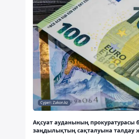
Сурет: Zakon.kz
Ақсуат ауданының прокуратурасы 
заңдылықтың сақталуына талдау жү