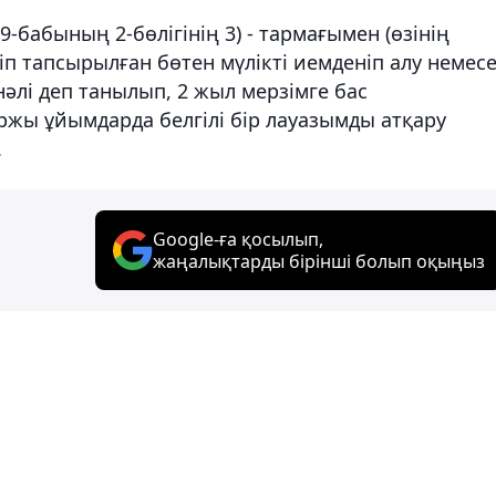
-бабының 2-бөлігінің 3) - тармағымен (өзінің
п тапсырылған бөтен мүлiктi иемденiп алу немес
нәлі деп танылып, 2 жыл мерзімге бас
жы ұйымдарда белгілі бір лауазымды атқару
.
Google-ға қосылып,
жаңалықтарды бірінші болып оқыңыз