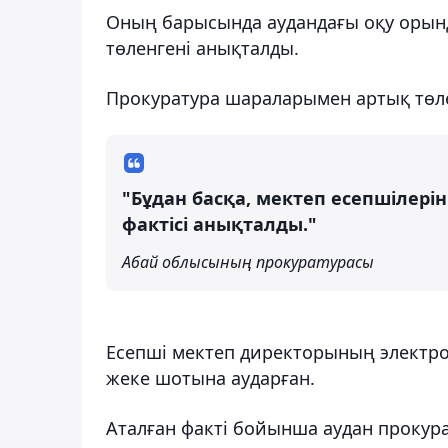
Оның барысында аудандағы оқу орынд
төленгені анықталды.
Прокуратура шараларымен артық төл
"Бұдан басқа, мектеп есепшілерін
фактісі анықталды."
Абай облысының прокуратурасы
Есепші мектеп директорының электр
жеке шотына аударған.
Аталған факті бойынша аудан прокурат