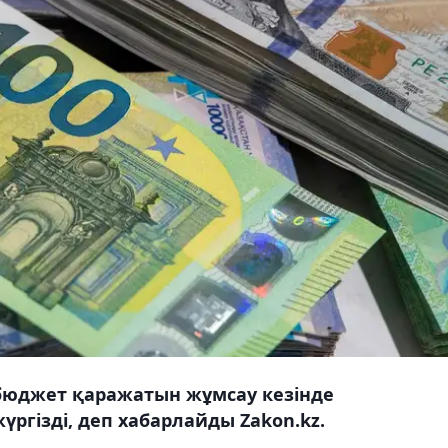
бюджет қаражатын жұмсау кезінде
ргізді, деп хабарлайды Zakon.kz.