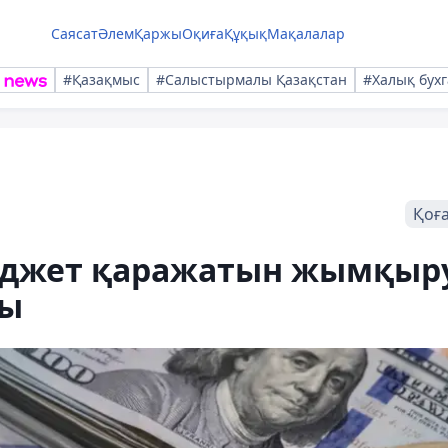
Саясат
Әлем
Қаржы
Оқиға
Құқық
Мақалалар
#Қазақмыс
#Салыстырмалы Қазақстан
#Халық бухг
Қоғ
юджет қаражатын жымқыр
ды