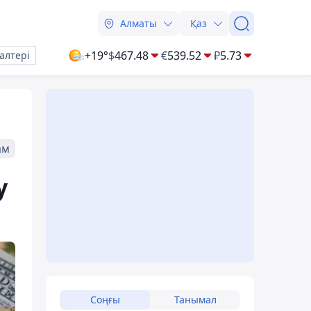
Алматы
Қаз
+19°
$
467.48
€
539.52
₽
5.73
алтері
ам
у
Соңғы
Танымал