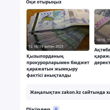
Оқи отырыңыз
16:10, 
12:16, 19 ақпан 2025
Ақтөб
қараж
Қызылорданың
дерек
прокурорларымен бюджет
қаражатын жымқыру
фактісі анықталды
Жаңалықтан zakon.kz сайтында х
Пікірлер
0