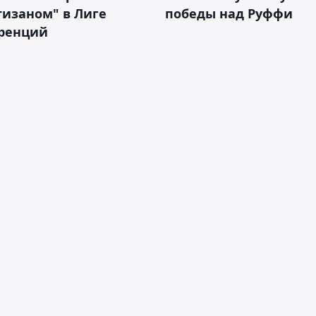
тизаном" в Лиге
победы над Руффи
ренций