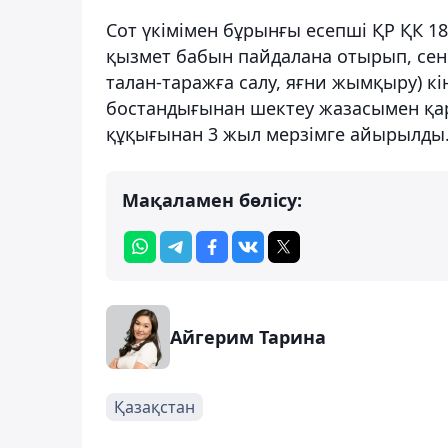
Сот үкімімен бұрынғы есепші ҚР ҚК 189
қызмет бабын пайдалана отырып, сенi
талан-таражға салу, яғни жымқыру) кі
бостандығынан шектеу жазасымен қар
құқығынан 3 жыл мерзімге айырылды
Мақаламен бөлісу:
Айгерим Тарина
Қазақстан