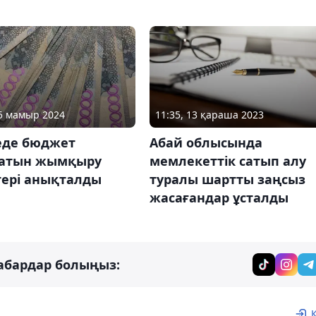
15 мамыр 2024
11:35, 13 қараша 2023
еде бюджет
Абай облысында
атын жымқыру
мемлекеттік сатып алу
тері анықталды
туралы шартты заңсыз
жасағандар ұсталды
абардар болыңыз: