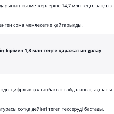
арының қызметкерлеріне 14,7 млн теңге заңсыз
енген сома мемлекетке қайтарылды.
ің бірімен 1,3 млн теңге қаражатын ұрлау
онды цифрлық қолтаңбасын пайдаланып, ақшаны
урасы сотқа дейінгі тегеп тексеруді бастады.