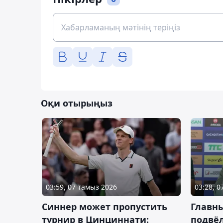
Оқи отырыңыз
03:59, 07 тамыз 2026
03:28, 
Синнер может пропустить
Главны
турнир в Цинциннати:
подвёл