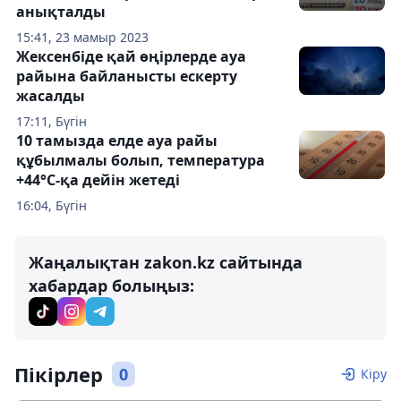
анықталды
15:41, 23 мамыр 2023
Жексенбіде қай өңірлерде ауа
райына байланысты ескерту
жасалды
17:11, Бүгін
10 тамызда елде ауа райы
құбылмалы болып, температура
+44°C-қа дейін жетеді
16:04, Бүгін
Жаңалықтан zakon.kz сайтында
хабардар болыңыз:
Пікірлер
0
Кіру