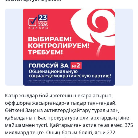
Қазір жылдар бойы жегенін шекара асырып,
оффшорға жасырғандарға тықыр таянғандай.
Өйткені Заңсыз активтерді қайтару туралы заң
қабылданып, Бас прокуратура олигархтардың ізіне
майшаммен түсті. Қайтарылған актив те аз емес. 375
миллиард теңге. Оның басым бөлігі, яғни 272