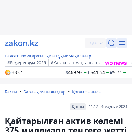
Қаз
Саясат
Әлем
Қаржы
Оқиға
Құқық
Мақалалар
#Референдум-2026
#Қазақстан мақтанышы
+33°
$
469.93
€
541.64
₽
5.71
Басты
Барлық жаңалықтар
Қоғам тынысы
Қоғам
11:12, 06 маусым 2024
Қайтарылған актив көлемі
375 миллиард теңгеге жетті