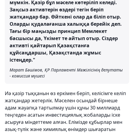
мүмкін. Қазір бұл мәселе көтеріліп келеді.
Заңсыз активтерін өздері тегін беріп
жатқандар бар. Өйткені олар да біліп отыр.
Оларды қудалағанша халыққа берейік деп.
Тағы бір маңызды принцип Мемлекет
басшысы да, Үкімет те айтып отыр. Сіздер
активті қайтарып Қазақстанға
құйсаңдаршы, Қазақстанда жұмыс
істеңдер."
Марат Бәшімов, ҚР Парламенті Мәжілісінің депутаты
- комиссия мүшесі
Иә қазір тыққанын өз еркімен беріп, келісімге келіп
жатқандар жетерлік. Мәселен осындай бірнеше
адам жауапқа тартылмау үшін құны 30 миллиард
теңгеден асатын инвестициялық жобаларды іске
асыруға міндеттеме алған. Елімізде құбырлар мен
азық-түлік және химиялық өнімдер шығаратын