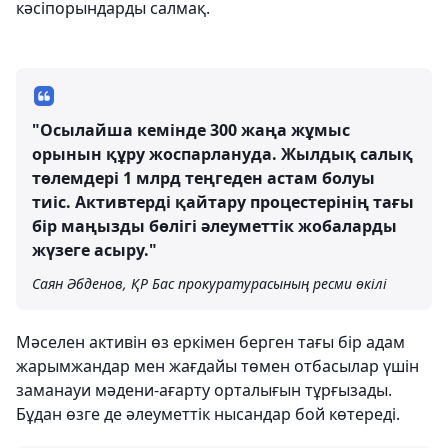
кәсіпорындарды салмақ.
"Осылайша кемінде 300 жаңа жұмыс
орынын құру жоспарлануда. Жылдық салық
төлемдері 1 млрд теңгеден астам болуы
тиіс. Активтерді қайтару процестерінің тағы
бір маңызды бөлігі әлеуметтік жобаларды
жүзеге асыру."
Саян Әбденов, ҚР Бас прокуратурасының ресми өкілі
Мәселен активін өз еркімен берген тағы бір адам
жарымжандар мен жағдайы төмен отбасылар үшін
заманауи мәдени-ағарту орталығын тұрғызады.
Бұдан өзге де әлеуметтік нысандар бой көтереді.