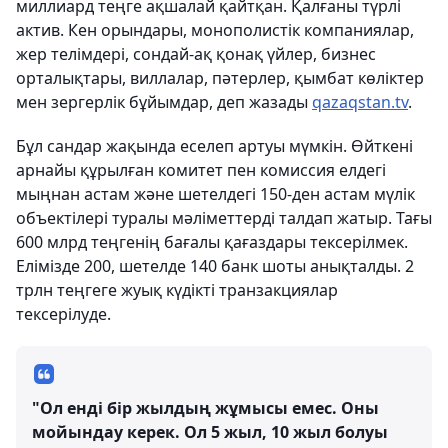
миллиард теңге ақшалай қайтқан. Қалғаны түрлі
актив. Кен орындары, монополистік компаниялар,
жер телімдері, сондай-ақ қонақ үйлер, бизнес
орталықтары, виллалар, пәтерлер, қымбат көліктер
мен зергерлік бұйымдар, деп жазады
qazaqstan.tv
.
Бұл сандар жақында еселеп артуы мүмкін. Өйткені
арнайы құрылған комитет пен комиссия елдегі
мыңнан астам және шетелдегі 150-ден астам мүлік
объектілері туралы мәліметтерді талдап жатыр. Тағы
600 млрд теңгенің бағалы қағаздары тексерілмек.
Елімізде 200, шетелде 140 банк шоты анықталды. 2
трлн теңгеге жуық күдікті транзакциялар
тексерілуде.
"Ол енді бір жылдың жұмысы емес. Оны
мойындау керек. Ол 5 жыл, 10 жыл болуы