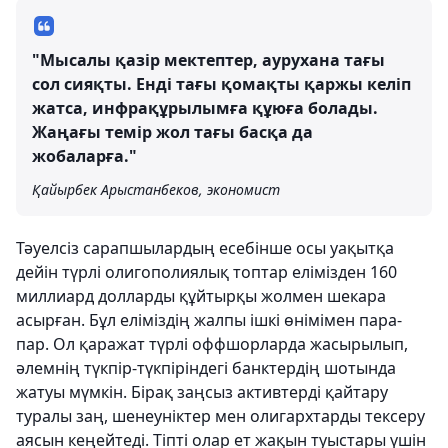
"Мысалы қазір мектептер, аурухана тағы
сол сияқты. Енді тағы қомақты қаржы келіп
жатса, инфрақұрылымға құюға болады.
Жаңағы темір жол тағы басқа да
жобаларға."
Қайырбек Арыстанбеков, экономист
Тәуелсіз сарапшылардың есебінше осы уақытқа
дейін түрлі олигополиялық топтар елімізден 160
миллиард долларды құйтырқы жолмен шекара
асырған. Бұл еліміздің жалпы ішкі өнімімен пара-
пар. Ол қаражат түрлі оффшорларда жасырылып,
әлемнің түкпір-түкпіріндегі банктердің шотында
жатуы мүмкін. Бірақ заңсыз активтерді қайтару
туралы заң, шенеуніктер мен олигархтарды тексеру
аясын кеңейтеді. Тіпті олар ет жақын туыстары үшін