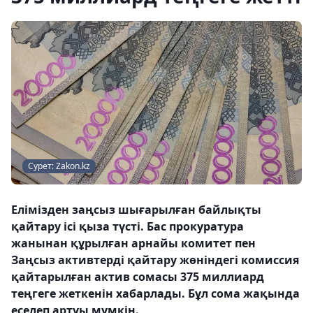
Сурет: Zakon.kz
Елімізден заңсыз шығарылған байлықты
қайтару ісі қыза түсті. Бас прокуратура
жанынан құрылған арнайы комитет пен
Заңсыз активтерді қайтару жөніндегі комиссия
қайтарылған актив сомасы 375 миллиард
теңгеге жеткенін хабарлады. Бұл сома жақында
еселеп артуы мүмкін.