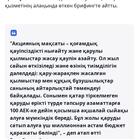
қызметінің алаңында өткен брифингте айтты.
"Акцияның мақсаты – қоғамдық
қауіпсіздікті нығайту және қарулы
қылмыстар жасау қаупін азайту. Ол жыл
сайын өткізіледі және өзінің тиімділігін
дәлелдеді: қару-жарақпен жасалған
қылмыстар мен құқық бұзушылықтар
санының айтарлықтай төмендеуі
байқалады. Сонымен қатар тіркелмеген
қаруды ерікті түрде тапсыру азаматтарға
100 АЕК-ке дейін қосымша ақшалай сыйақы
алуға мүмкіндік береді. Бұл жолы қаруды
сатып алуға үш миллионнан астам бюджет
қаражаты бөлінді", – деп атап өтті