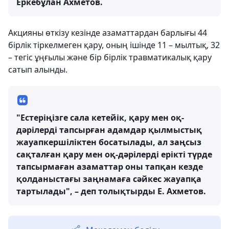
Еркебұлан Ахметов.
Акцияны өткізу кезінде азаматтардан барлығы 44
бірлік тіркелмеген қару, оның ішінде 11 – мылтық, 32
– тегіс ұңғылы және бір бірлік травматикалық қару
сатып алынды.
"Естеріңізге сала кетейік, қару мен оқ-
дәрілерді тапсырған адамдар қылмыстық
жауапкершіліктен босатылады, ал заңсыз
сақталған қару мен оқ-дәрілерді ерікті түрде
тапсырмаған азаматтар оны тапқан кезде
қолданыстағы заңнамаға сәйкес жауапқа
тартылады", – деп толықтырды Е. Ахметов.