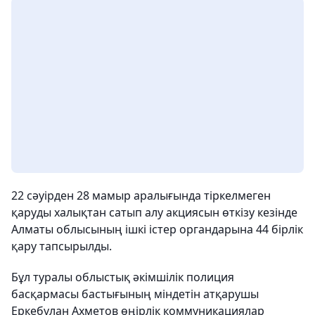
22 сәуірден 28 мамыр аралығында тіркелмеген
қаруды халықтан сатып алу акциясын өткізу кезінде
Алматы облысының ішкі істер органдарына 44 бірлік
қару тапсырылды.
Бұл туралы облыстық әкімшілік полиция
басқармасы бастығының міндетін атқарушы
Еркебұлан Ахметов өңірлік коммуникациялар