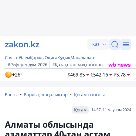
Қаз
Саясат
Әлем
Қаржы
Оқиға
Құқық
Мақалалар
#Референдум-2026
#Қазақстан мақтанышы
+26°
$
469.85
€
542.16
₽
5.78
Басты
Барлық жаңалықтар
Қоғам тынысы
Қоғам
14:37, 11 маусым 2024
Алматы облысында
азаматтар 40-тан астам