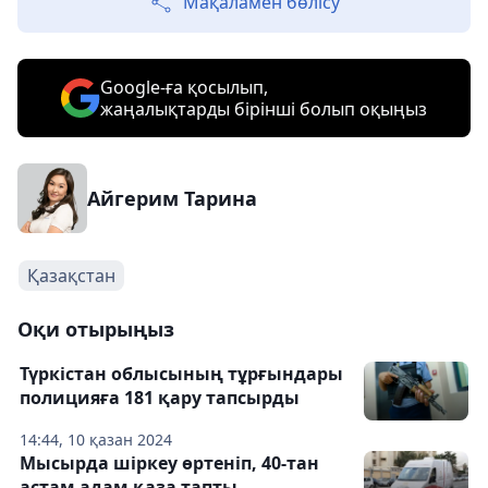
Мақаламен бөлісу
Google-ға қосылып,
жаңалықтарды бірінші болып оқыңыз
Айгерим Тарина
Қазақстан
Оқи отырыңыз
Түркістан облысының тұрғындары
полицияға 181 қару тапсырды
14:44, 10 қазан 2024
Мысырда шіркеу өртеніп, 40-тан
астам адам қаза тапты