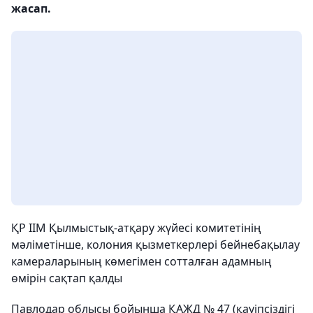
жасап.
ҚР ІІМ Қылмыстық-атқару жүйесі комитетінің
мәліметінше, колония қызметкерлері бейнебақылау
камераларының көмегімен сотталған адамның
өмірін сақтап қалды
Павлодар облысы бойынша ҚАЖД № 47 (қауіпсіздігі