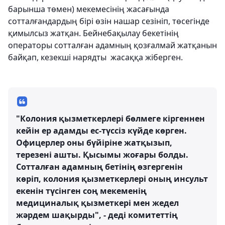
барынша төмен) мекемесінің жасағында
сотталғандардың бірі өзін нашар сезініп, төсегінде
қимылсыз жатқан. Бейнебақылау бекетінің
операторы сотталған адамның қозғалмай жатқанын
байқап, кезекші нарядты жасаққа жіберген.
"Колония қызметкерлері бөлмеге кіргеннен
кейін ер адамды ес-түссіз күйде көрген.
Офицерлер оны бүйіріне жатқызып,
терезені ашты. Қысымы жоғары болды.
Сотталған адамның бетінің өзгергенін
көріп, колония қызметкерлері оның инсульт
екенін түсінген соң мекеменің
медициналық қызметкері мен жедел
жәрдем шақырды", - деді комитеттің