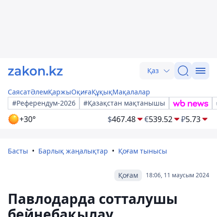
Қаз
Саясат
Әлем
Қаржы
Оқиға
Құқық
Мақалалар
#Референдум-2026
#Қазақстан мақтанышы
+30°
$
467.48
€
539.52
₽
5.73
Басты
Барлық жаңалықтар
Қоғам тынысы
Қоғам
18:06, 11 маусым 2024
Павлодарда сотталушы
бейнебақылау