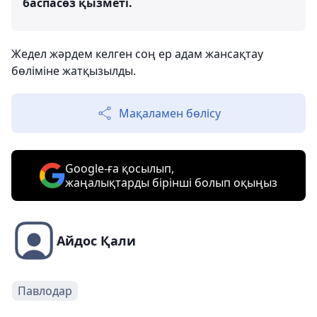
баспасөз қызметі.
Жедел жәрдем келген соң ер адам жансақтау
бөліміне жатқызылды.
Мақаламен бөлісу
Google-ға қосылып,
жаңалықтарды бірінші болып оқыңыз
Айдос Қали
Павлодар