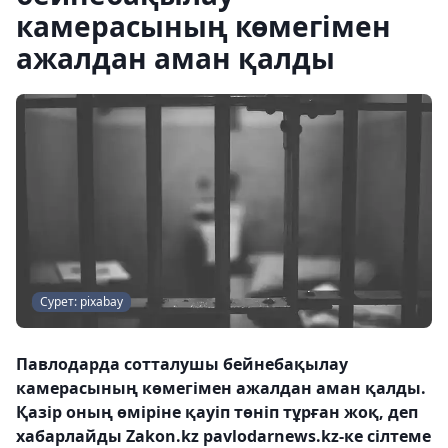
камерасының көмегімен
ажалдан аман қалды
Сурет: pixabay
Павлодарда сотталушы бейнебақылау
камерасының көмегімен ажалдан аман қалды.
Қазір оның өміріне қауіп төніп тұрған жоқ, деп
хабарлайды Zakon.kz pavlodarnews.kz-ке сілтеме