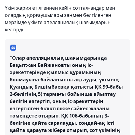
Үкім жария етілгеннен кейін сотталғандар мен
олардың қорғаушылары заңмен белгіленген
мерзімде үкімге апелляциялық шағымдарын
келтірді.
"Олар апелляциялық шағымдарында
Бақытжан Байжановты оның іс-
әрекеттерінде қылмыс құрамының
болмауына байланысты ақтауды, үкімнің
Қуандық Бишімбаевқа қатысты ҚК 99-бабы
2-бөлігінің 5) тармағы бойынша айыптау
бөлігін өзгертіп, оның іс-әрекеттерін
өзгертілген біліктілікке сәйкес жазаны
төмендете отырып, ҚК 106-бабының 3-
бөлігіне қайта саралауды, сондай-ақ істі
қайта қарауға жібере отырып, сот үкімінің