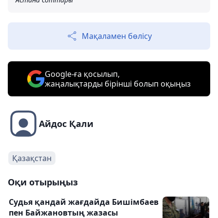
Мақаламен бөлісу
Google-ға қосылып,
жаңалықтарды бірінші болып оқыңыз
Айдос Қали
Қазақстан
Оқи отырыңыз
Судья қандай жағдайда Бишімбаев
пен Байжановтың жазасы