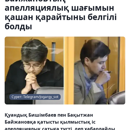
апелляциялық шағымын
қашан қарайтыны белгілі
болды
Сурет: Telegram/Jogargy_sot
Қуандық Бишімбаев пен Бақытжан
Байжановқа қатысты қылмыстық іс
апелляциялық сатыға түсті, деп хабарлайды