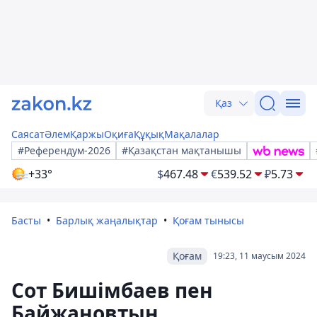
Қаз
Саясат
Әлем
Қаржы
Оқиға
Құқық
Мақалалар
#Референдум-2026
#Қазақстан мақтанышы
+33°
$
467.48
€
539.52
₽
5.73
Басты
Барлық жаңалықтар
Қоғам тынысы
Қоғам
19:23, 11 маусым 2024
Сот Бишімбаев пен
Байжановтың