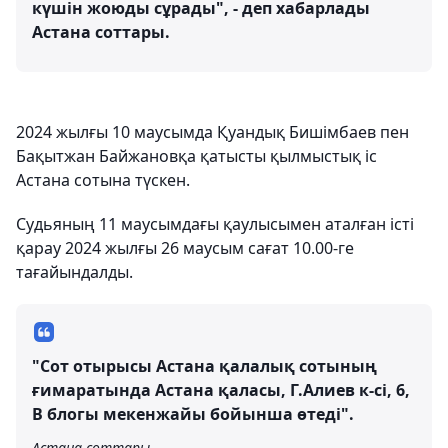
күшін жоюды сұрады", - деп хабарлады
Астана соттары.
2024 жылғы 10 маусымда Қуандық Бишімбаев пен
Бақытжан Байжановқа қатысты қылмыстық іс
Астана сотына түскен.
Судьяның 11 маусымдағы қаулысымен аталған істі
қарау 2024 жылғы 26 маусым сағат 10.00-ге
тағайындалды.
"Сот отырысы Астана қалалық сотының
ғимаратында Астана қаласы, Г.Алиев к-сі, 6,
В блогы мекенжайы бойынша өтеді".
Астана соттары