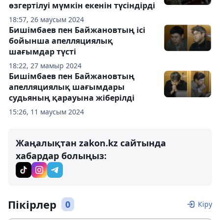
өзгертілуі мүмкін екенін түсіндірді
18:57, 26 маусым 2024
Бишімбаев пен Байжановтың ісі
бойынша апелляциялық
шағымдар түсті
18:22, 27 мамыр 2024
Бишімбаев пен Байжановтың
апелляциялық шағымдары
судьяның қарауына жіберілді
15:26, 11 маусым 2024
Жаңалықтан zakon.kz сайтында
хабардар болыңыз:
Пікірлер
0
Кіру