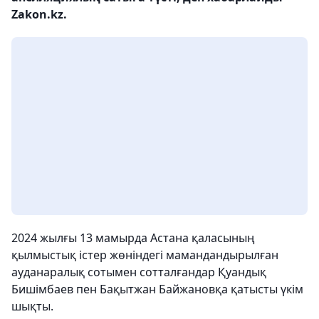
Zakon.kz.
2024 жылғы 13 мамырда Астана қаласының
қылмыстық істер жөніндегі мамандандырылған
ауданаралық сотымен сотталғандар Қуандық
Бишімбаев пен Бақытжан Байжановқа қатысты үкім
шықты.