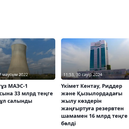
11:53, 30 сәуір 2024
17 маусым 2022
Үкімет Кентау, Риддер
тұз МАЭС-1
және Қызылордадағы
сына 33 млрд теңге
жылу көздерін
ұл салынды
жаңғыртуға резервтен
шамамен 16 млрд теңге
бөлді