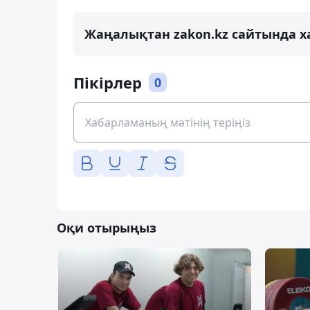
Жаңалықтан zakon.kz сайтында х
Пікірлер
0
Оқи отырыңыз