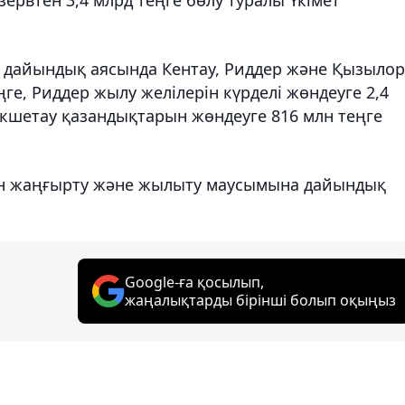
 дайындық аясында Кентау, Риддер және Қызылор
ге, Риддер жылу желілерін күрделі жөндеуге 2,4
өкшетау қазандықтарын жөндеуге 816 млн теңге
н жаңғырту және жылыту маусымына дайындық
Google-ға қосылып,
жаңалықтарды бірінші болып оқыңыз