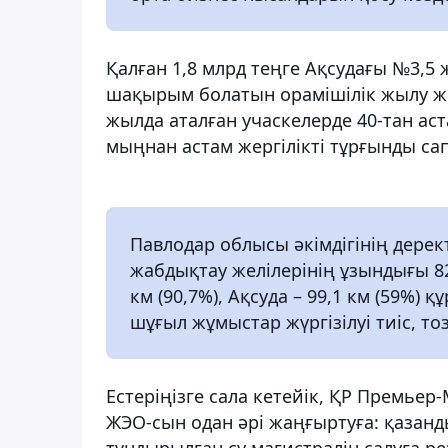
Қалған 1,8 млрд теңге Ақсудағы №3,5
шақырым болатын орамішілік жылу же
жылда аталған учаскелерде 40-тан аст
мыңнан астам жергілікті тұрғынды са
Павлодар облысы әкімдігінің дерек
жабдықтау желілерінің ұзындығы 828
км (90,7%), Ақсуда – 99,1 км (59%)
шұғыл жұмыстар жүргізілуі тиіс, то
Естеріңізге сала кетейік, ҚР Премьер
ЖЭО-сын одан әрі жаңғыртуға: қазанд
тұндырылған су магистралін салуға ре