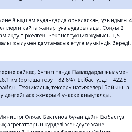
 және 8 ықшам аудандарда орналасқан, ұзындығы 4
лілерін қайта жаңартуға аударылады. Соңғы 2
ам ақау тіркелген. Реконструкция жұмысы 1,5
палы жылумен қамтамасыз етуге мүмкіндік береді.
теріне сәйкес, бүгінгі таңда Павлодарда жылумен
,1 км (орташа тозу – 82,8%), Екібастұзда – 422,5
 құрайды. Техникалық тексеру нәтижелері бойынша
зу деңгейі аса жоғары 4 учаске анықталды.
-Министрі Олжас Бектенов бұған дейін Екібастұз
ық агрегаттарын күрделі жөндеуге және
зервтен 3,4 млрд теңге бөлу туралы Үкімет