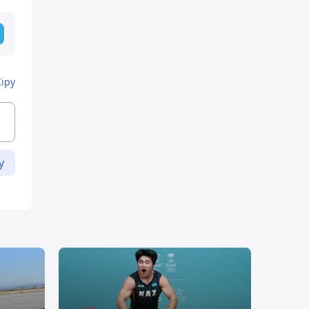
Кіру
у