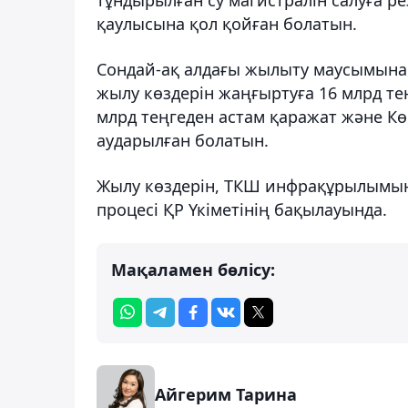
қаулысына қол қойған болатын.
Сондай-ақ алдағы жылыту маусымына
жылу көздерін жаңғыртуға 16 млрд тең
млрд теңгеден астам қаражат және К
аударылған болатын.
Жылу көздерін, ТКШ инфрақұрылымы
процесі ҚР Үкіметінің бақылауында.
Мақаламен бөлісу:
Айгерим Тарина