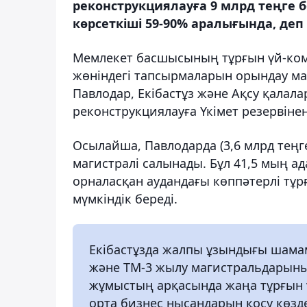
реконструкциялауға 9 млрд теңге б
көрсеткіші 59-90% аралығында, деп
Мемлекет басшысының тұрғын үй-ко
жөніндегі тапсырмаларын орындау м
Павлодар, Екібастұз және Ақсу қалал
реконструкциялауға Үкімет резервінен
Осылайша, Павлодарда (3,6 млрд тең
магистралі салынады. Бұл 41,5 мың а
орналасқан аудандағы көппәтерлі тұр
мүмкіндік береді.
Екібастұзда жалпы ұзындығы шамам
және ТМ-3 жылу магистральдарыны
жұмыстың арқасында жаңа тұрғын ү
орта бизнес нысандарын қосу көзд