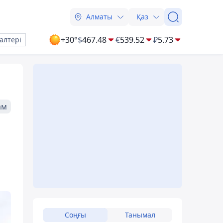
Алматы
Қаз
+30°
$
467.48
€
539.52
₽
5.73
алтері
ам
Соңғы
Танымал