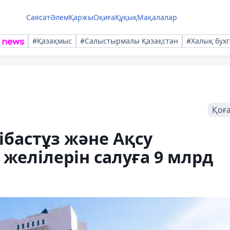
Саясат
Әлем
Қаржы
Оқиға
Құқық
Мақалалар
#Қазақмыс
#Салыстырмалы Қазақстан
#Халық бухг
Қоғ
ібастұз және Ақсу
елілерін салуға 9 млрд