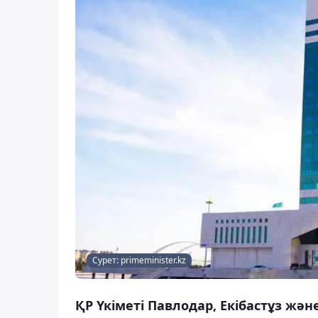
Сурет: primeminister.kz
ҚР Үкіметі Павлодар, Екібастұз жә