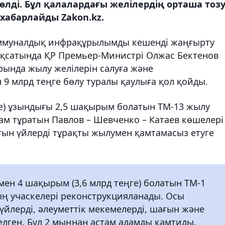
өлді. Бұл қалалардағы желілердің орташа тоз
 хабарлайды Zakon.kz.
ммуналдық инфрақұрылымды кешенді жаңғырту
ақсатында ҚР Премьер-Министрі Олжас Бектенов
арында жылу желілерін салуға және
 9 млрд теңге бөлу туралы қаулыға қол қойды.
ге) ұзындығы 2,5 шақырым болатын ТМ-13 жылу
дам тұратын Павлов – Шевченко – Катаев көшелері
ғын үйлерді тұрақты жылумен қамтамасыз етуге
ен 4 шақырым (3,6 млрд теңге) болатын ТМ-1
ң учаскелері реконструкцияланады. Осы
йлерді, әлеуметтік мекемелерді, шағын және
елген. Бұл 2 мыңнан астам адамды қамтиды.