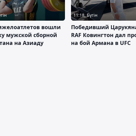
үгін
11:18, Бүгін
тяжелоатлетов вошли
Победивший Царукян
ку мужской сборной
RAF Ковингтон дал пр
тана на Азиаду
на бой Армана в UFC