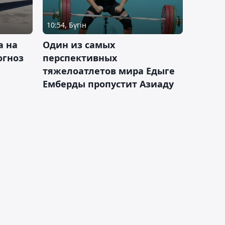
10:54, Бүгін
а на
Один из самых
огноз
перспективных
тяжелоатлетов мира Едыге
Емберды пропустит Азиаду