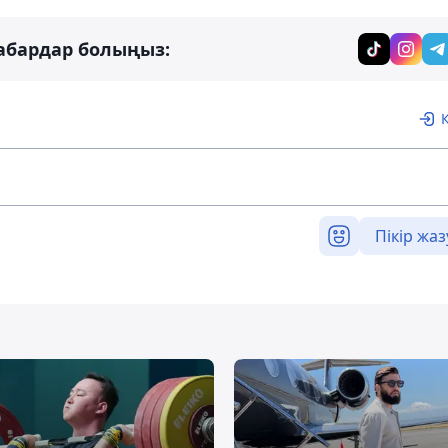
абардар болыңыз:
Пікір жаз