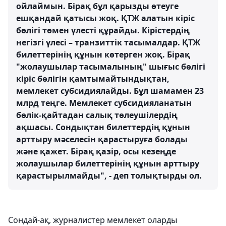
ойлаймын. Бірақ бұл қарызды өтеуге
ешқандай қатысы жоқ. ҚТЖ алатын кіріс
бөлігі төмен үлесті құрайды. Кірістердің
негізгі үлесі – транзиттік тасымалдар. ҚТЖ
билеттерінің құнын көтерген жоқ. Бірақ
"жолаушылар тасымалының" шығыс бөлігі
кіріс бөлігін қамтымайтындықтан,
мемлекет субсидиялайды. Бұл шамамен 23
млрд теңге. Мемлекет субсидияланатын
бөлік-қайтадан салық төлеушілердің
ақшасы. Сондықтан билеттердің құнын
арттыру мәселесін қарастыруға болады
және қажет. Бірақ қазір, осы кезеңде
жолаушылар билеттерінің құнын арттыру
қарастырылмайды", - деп толықтырды ол.
Сондай-ақ, журналистер мемлекет оларды