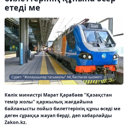
етеді ме
Сурет: "Жолаушылар тасымалы" АҚ баспасөз қызметі
Көлік министрі Марат Қарабаев "Қазақстан
темір жолы" қаржылық жағдайына
байланысты пойыз билеттерінің құны өседі ме
деген сұраққа жауап берді, деп хабарлайды
Zakon.kz.