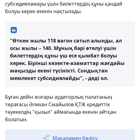
субсидияламауы үшін билеттердің құны қандай
болуы керек екенін нақтылады.
"Өткен жылы 118 вагон сатып алынды, ал
осы жылы – 140. Мұның бәрі өтелуі үшін
билеттердің құны үш есе қымбат болуы
керек. Бірінші кезекте-азаматтар жағдайы
маңызды екені түсінікті. Сондықтан
мемлекет субсидиялайды", - деді ол.
Бұған дейін жоғары аудиторлық палатаның
төрағасы Әлихан Смайылов ҚТЖ кредиттік
тәуекелдің "қызыл" аймағында екенін айтқан
болатын.
Мақаламен бөлісу