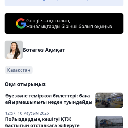
Google-ға қосылып,
жаңалықтарды бірінші болып оқыңыз
Ботагөз Ақиқат
Қазақстан
Оқи отырыңыз
Әуе және теміржол билеттері: баға
айырмашылығы неден туындайды
12:57, 16 маусым 2026
Пойыздардың кешігуі ҚТЖ
бастығын отставкаға жіберуге