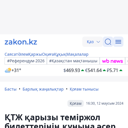
Қаз
Саясат
Әлем
Қаржы
Оқиға
Құқық
Мақалалар
#Референдум-2026
#Қазақстан мақтанышы
+31°
$
469.93
€
541.64
₽
5.71
Басты
Барлық жаңалықтар
Қоғам тынысы
Қоғам
16:30, 12 маусым 2024
ҚТЖ қарызы теміржол
билеттерінің құнына әсер