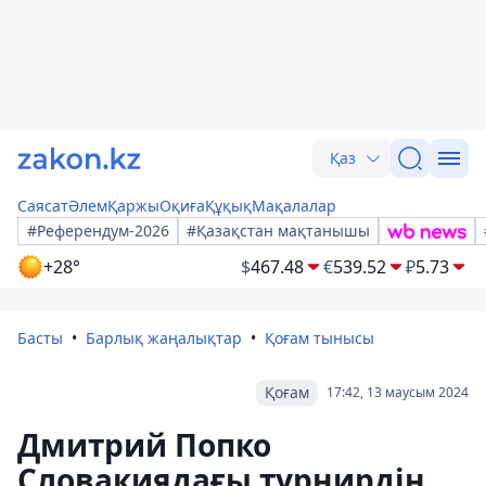
Қаз
Саясат
Әлем
Қаржы
Оқиға
Құқық
Мақалалар
#Референдум-2026
#Қазақстан мақтанышы
+28°
$
467.48
€
539.52
₽
5.73
Басты
Барлық жаңалықтар
Қоғам тынысы
Қоғам
17:42, 13 маусым 2024
Дмитрий Попко
Словакиядағы турнирдің