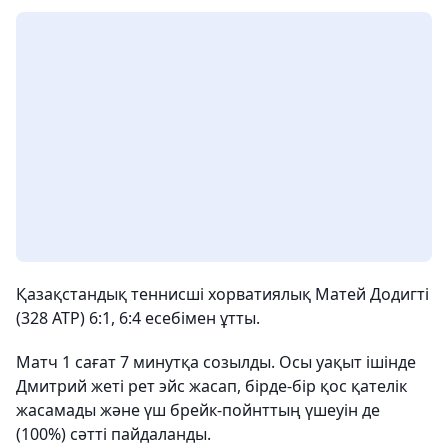
Қазақстандық теннисші хорватиялық Матей Додигті
(328 ATP) 6:1, 6:4 есебімен ұтты.
Матч 1 сағат 7 минутқа созылды. Осы уақыт ішінде
Дмитрий жеті рет эйс жасап, бірде-бір қос қателік
жасамады және үш брейк-пойнттың үшеуін де
(100%) сәтті пайдаланды.