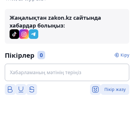
Жаңалықтан zakon.kz сайтында
хабардар болыңыз:
Пікірлер
0
Кіру
Пікір жазу