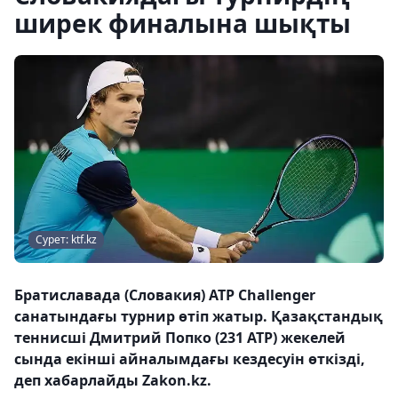
ширек финалына шықты
Сурет: ktf.kz
Братиславада (Словакия) ATP Challenger
санатындағы турнир өтіп жатыр. Қазақстандық
теннисші Дмитрий Попко (231 ATP) жекелей
сында екінші айналымдағы кездесуін өткізді,
деп хабарлайды Zakon.kz.