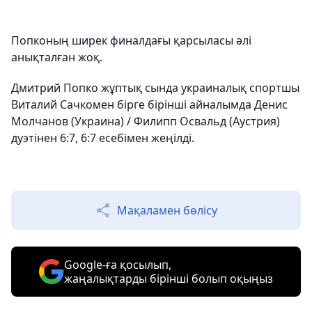
Попконың ширек финалдағы қарсыласы әлі
анықталған жоқ.
Дмитрий Попко жұптық сында украиналық спортшы
Виталий Сачкомен бірге бірінші айналымда Денис
Молчанов (Украина) / Филипп Освальд (Аустрия)
дуэтінен 6:7, 6:7 есебімен жеңілді.
Мақаламен бөлісу
Google-ға қосылып,
жаңалықтарды бірінші болып оқыңыз