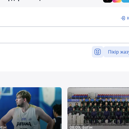
Пікір жаз
үгін
08:09, Бүгін