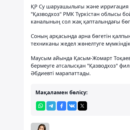
ҚР Су шаруашылығы және ирригация м
"Қазводхоз" РМК Түркістан облысы 
каналының сол жақ қапталындағы бөг
Соның арқасында арна бөгетін қалпын
техниканы жедел жөнелтуге мүмкіндік
Маусым айында Қасым-Жомарт Тоқаев
бермеуге атсалысқан "Қазводхоз" ф
Әбдиевті марапаттады.
Мақаламен бөлісу: