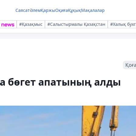
Саясат
Әлем
Қаржы
Оқиға
Құқық
Мақалалар
#Қазақмыс
#Салыстырмалы Қазақстан
#Халық бухг
Қоғ
а бөгет апатының алды