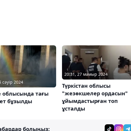
20:31, 27 мамыр 2024
5 сәуір 2024
Түркістан облысы
"жезөкшелер ордасын"
е облысында тағы
ұйымдастырған топ
гет бұзылды
ұсталды
абардар болыңыз: