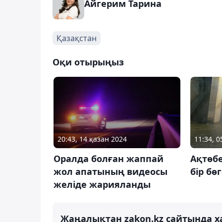
Айгерим Тарина
Қазақстан
Оқи отырыңыз
20:43, 14 қазан 2024
11:34, 0
Оралда болған жаппай
Ақтөб
жол апатының видеосы
бір бө
желіде жарияланды
Жаңалықтан zakon.kz сайтында х