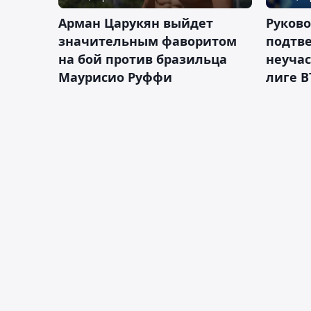
Арман Царукян выйдет
Руково
значительным фаворитом
подтве
на бой против бразильца
неучас
Маурисио Руффи
лиге В