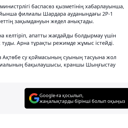
инистрлігі баспасөз қызметінің хабарлауынша,
бойынша филиалы Шардара ауданындағы 2Р-1
еттің зақымдануын жедел анықтады.
а келтіріп, апатты жағдайды болдырмау үшін
 туды. Арна тұрақты режимде жұмыс істейді.
 Ақтөбе су қоймасының суының тасуына жол
илиалының бақылаушысы, краншы Шыңғыстау
Google-ға қосылып,
жаңалықтарды бірінші болып оқыңыз