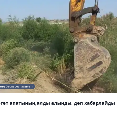
нің баспасөз қызметі
бөгет апатының алды алынды, деп хабарлайды