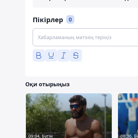
Пікірлер
0
Оқи отырыңыз
09:04, Бүгін
08:36, Б