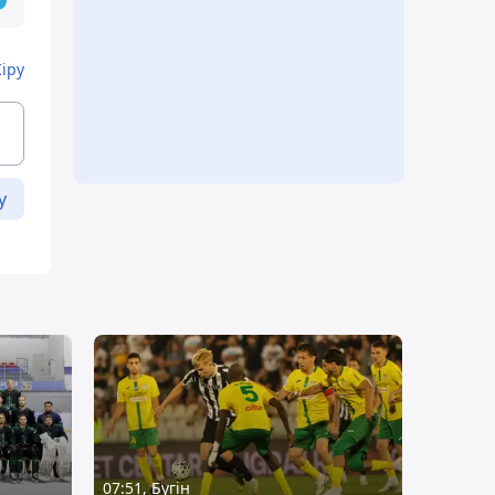
Кіру
у
07:51, Бүгін