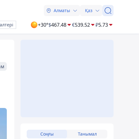
Алматы
Қаз
+30°
$
467.48
€
539.52
₽
5.73
алтері
ам
Соңғы
Танымал