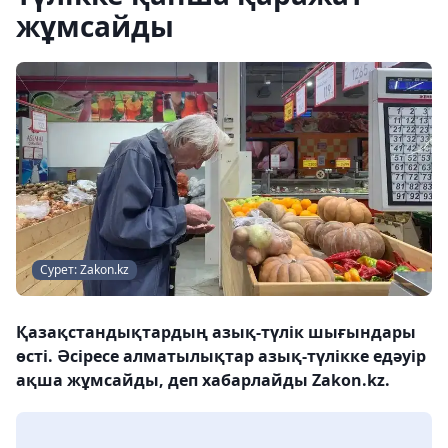
жұмсайды
Сурет: Zakon.kz
Қазақстандықтардың азық-түлік шығындары
өсті. Әсіресе алматылықтар азық-түлікке едәуір
ақша жұмсайды, деп хабарлайды Zakon.kz.