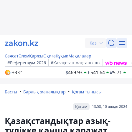
Қаз
Саясат
Әлем
Қаржы
Оқиға
Құқық
Мақалалар
#Референдум-2026
#Қазақстан мақтанышы
+33°
$
469.93
€
541.64
₽
5.71
Басты
Барлық жаңалықтар
Қоғам тынысы
Қоғам
13:58, 10 шілде 2024
Қазақстандықтар азық-
түлікке қанша қаражат