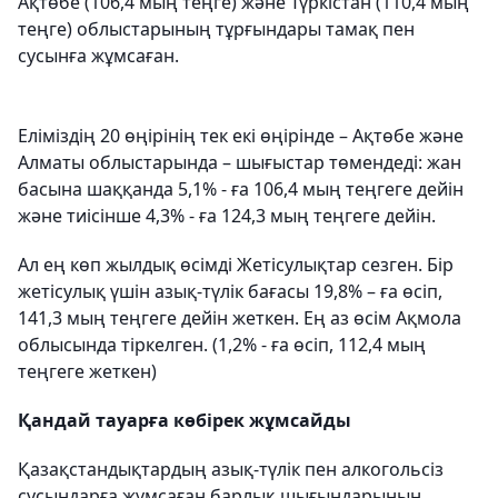
Ақтөбе (106,4 мың теңге) және Түркістан (110,4 мың
теңге) облыстарының тұрғындары тамақ пен
сусынға жұмсаған.
Еліміздің 20 өңірінің тек екі өңірінде – Ақтөбе және
Алматы облыстарында – шығыстар төмендеді: жан
басына шаққанда 5,1% - ға 106,4 мың теңгеге дейін
және тиісінше 4,3% - ға 124,3 мың теңгеге дейін.
Ал ең көп жылдық өсімді Жетісулықтар сезген. Бір
жетісулық үшін азық-түлік бағасы 19,8% – ға өсіп,
141,3 мың теңгеге дейін жеткен. Ең аз өсім Ақмола
облысында тіркелген. (1,2% - ға өсіп, 112,4 мың
теңгеге жеткен)
Қандай тауарға көбірек жұмсайды
Қазақстандықтардың азық-түлік пен алкогольсіз
сусындарға жұмсаған барлық шығындарының