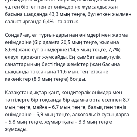
үштен бірі ет пен ет өнімдеріне жұмсалды: жан
басына шаққанда 43,3 мың теңге, бұл өткен жылмен
салыстырғанда 6,4% - ға артық.
Сондай-ақ, ел тұрғындары нан өнімдері мен жарма
өнімдеріне (бір адамға 20,5 мың теңге, жылына
8,6%) және сүт өнімдеріне (14,5 мың теңге, 7,7%)
елеулі қаражат жұмсайды. Ең қымбат азық-түлік
санаттарының бестігінде жемістер (жан басына
шаққанда тоқсанына 11,6 мың теңге) және
көкөністер (8,9 мың теңге) болды.
Қазақстандықтар қант, кондитерлік өнімдер мен
тәттілерге бір тоқсанда бір адамға орта есеппен 8,7
мың теңге, майға – 6,7 мың теңге, балық пен теңіз
өнімдеріне – 5,9 мың теңге, алкогольсіз сусындарға
– 5,8 мың теңге, жұмыртқаға – 3,3 мың теңге
жұмсады.