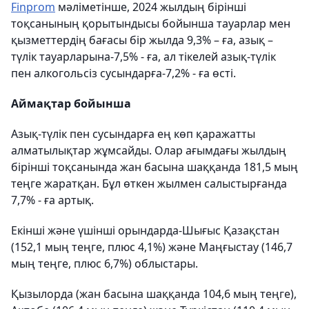
Finprom
мәліметінше, 2024 жылдың бірінші
тоқсанының қорытындысы бойынша тауарлар мен
қызметтердің бағасы бір жылда 9,3% – ға, азық –
түлік тауарларына-7,5% - ға, ал тікелей азық-түлік
пен алкогольсіз сусындарға-7,2% - ға өсті.
Аймақтар бойынша
Азық-түлік пен сусындарға ең көп қаражатты
алматылықтар жұмсайды. Олар ағымдағы жылдың
бірінші тоқсанында жан басына шаққанда 181,5 мың
теңге жаратқан. Бұл өткен жылмен салыстырғанда
7,7% - ға артық.
Екінші және үшінші орындарда-Шығыс Қазақстан
(152,1 мың теңге, плюс 4,1%) және Маңғыстау (146,7
мың теңге, плюс 6,7%) облыстары.
Қызылорда (жан басына шаққанда 104,6 мың теңге),