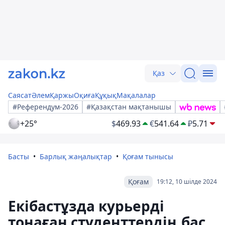
Қаз
Саясат
Әлем
Қаржы
Оқиға
Құқық
Мақалалар
#Референдум-2026
#Қазақстан мақтанышы
+25°
$
469.93
€
541.64
₽
5.71
Басты
Барлық жаңалықтар
Қоғам тынысы
Қоғам
19:12, 10 шілде 2024
Екібастұзда курьерді
тонаған студенттердің бас