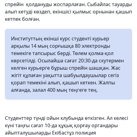
спрейін қолдануды жоспарлаған. Сыбайлас тауарды
алып кетуді көздеп, екіншісі қылмыс орнынан қашып
кетпек болған.
Институттың екінші курс студенті курьер
арқылы 14 мың сорғышқа 80 электронды
темекіге тапсырыс берді. Төлем қолма-қол
көрсетілді. Осылайша сағат 20:30-да скутермен
келген курьерге бұрыш спрейін шашқан. Жас
жігіт құлаған уақытта шабуылдаушылар сегіз
қорап темекіні алып, қашып кеткен. Жалпы
алғанда, залал 400 мың теңгеге тең.
Студенттер түнді ойын клубында өткізген. Ал келесі
күні таңғы сағат 10-да құқық қорғау органдары
айыпталушыларды Екібастұз полиция