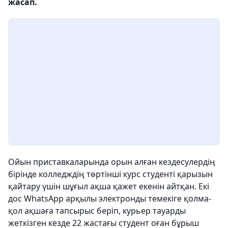
жасап.
Ойын приставкаларында орын алған кездесулердің
бірінде колледждің төртінші курс студенті қарызын
қайтару үшін шұғыл ақша қажет екенін айтқан. Екі
дос WhatsApp арқылы электронды темекіге қолма-
қол ақшаға тапсырыс беріп, курьер тауарды
жеткізген кезде 22 жастағы студент оған бұрыш