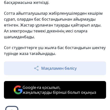
басқармасына жеткізді.
Сотта айыпталушылар жәбірленушілерден кешірім
сұрап, олардан бас бостандығынан айырмауды
өтінген. Жастар ұрланған тауарды қайтарып алды.
Ал электронды темекі дүкенінің иесі оларға
шағымданбады.
Сот студенттерге үш жылға бас бостандығын шектеу
түрінде жаза тағайындады.
Мақаламен бөлісу
Google-ға қосылып,
жаңалықтарды бірінші болып оқыңыз