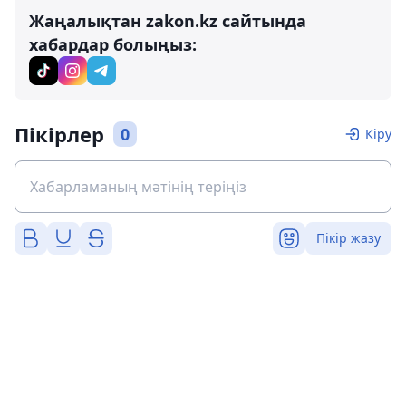
Жаңалықтан zakon.kz сайтында
хабардар болыңыз:
Пікірлер
0
Кіру
Пікір жазу