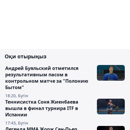
Оқи отырыңыз
Андрей Буяльский отметился
результативным пасом в
контрольном матче за "Полонию
Бытом"
18:20, Бүгін
Теннисистка Соня Жиенбаева
вышла в финал турнира ITF в
Испании
17:43, Бүгін
Легенда ММА Жорж Сен-Пьер