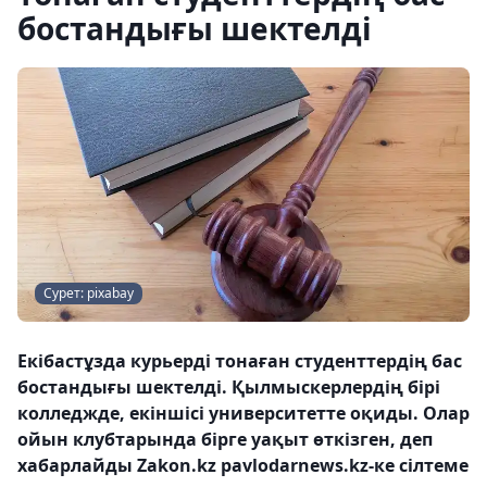
бостандығы шектелді
Сурет: pixabay
Екібастұзда курьерді тонаған студенттердің бас
бостандығы шектелді. Қылмыскерлердің бірі
колледжде, екіншісі университетте оқиды. Олар
ойын клубтарында бірге уақыт өткізген, деп
хабарлайды Zakon.kz pavlodarnews.kz-ке сілтеме