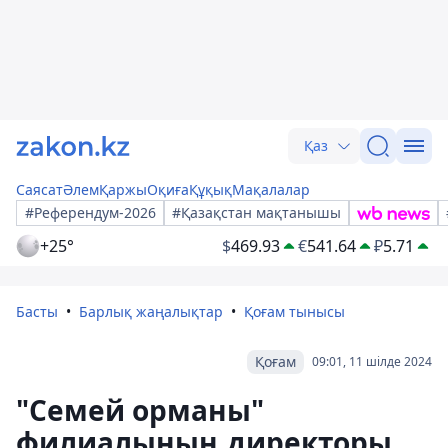
Қаз
Саясат
Әлем
Қаржы
Оқиға
Құқық
Мақалалар
#Референдум-2026
#Қазақстан мақтанышы
+25°
$
469.93
€
541.64
₽
5.71
Басты
Барлық жаңалықтар
Қоғам тынысы
Қоғам
09:01, 11 шілде 2024
"Семей орманы"
филиалының директоры