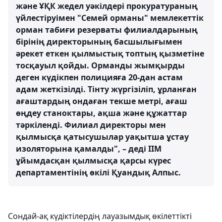
және ҰҚК жедел уәкілдері прокуратураның
үйлестіруімен "Семей орманы" мемлекеттік
орман табиғи резерваты филиалдарының
бірінің директорының басшылығымен
әрекет еткен қылмыстық топтың қызметіне
тосқауыл қойды. Орманды жымқырды
деген күдікпен полицияға 20-дан астам
адам жеткізілді. Тінту жүргізіліп, ұрланған
ағаштардың ондаған текше метрі, ағаш
өңдеу станоктары, ақша және құжаттар
тәркіленді. Филиал директоры мен
қылмысқа қатысушылар уақытша ұстау
изоляторына қамалды", – деді ІІМ
ұйымдасқан қылмысқа қарсы күрес
департаментінің өкілі Қуандық Алпыс.
Сондай-ақ күдіктілердің лауазымдық өкілеттікті