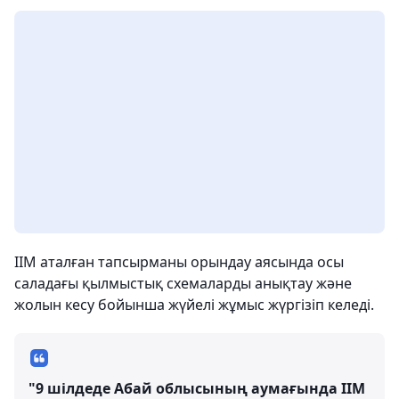
ІІМ аталған тапсырманы орындау аясында осы
саладағы қылмыстық схемаларды анықтау және
жолын кесу бойынша жүйелі жұмыс жүргізіп келеді.
"9 шілдеде Абай облысының аумағында ІІМ