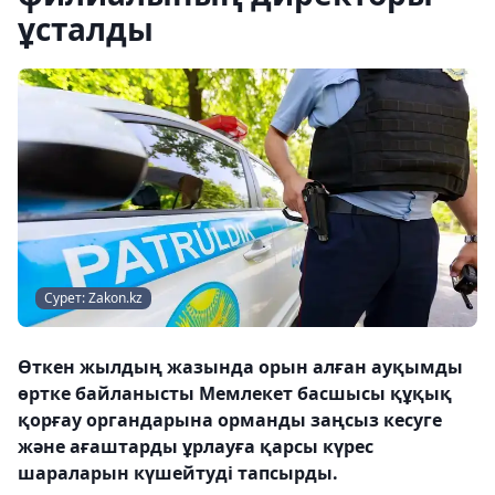
ұсталды
Сурет: Zakon.kz
Өткен жылдың жазында орын алған ауқымды
өртке байланысты Мемлекет басшысы құқық
қорғау органдарына орманды заңсыз кесуге
және ағаштарды ұрлауға қарсы күрес
шараларын күшейтуді тапсырды.