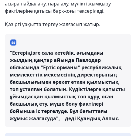
асыра пайдалану, пара алу, мүлікті жымқыру
фактілеріне қатысы бар-жоғы тексеріледі.
Қазіргі уақытта тергеу жалғасып жатыр.
"Естеріңізге сала кетейік, ағымдағы
жылдың қаңтар айында Павлодар
облысында "Ертіс орманы" республикалық
мемлекеттік мекемесінің директорының
басшылығымен әрекет еткен қылмыстық
топ ұсталған болатын. Күдіктілерге қатысты
ұйымдасқан қылмыстық топ құру, оған
басшылық ету, мүше болу фактілері
бойынша іс тергелуде. Бұл бағыттағы
жұмыс жалғасуда", – деді Қуандық Алпыс.