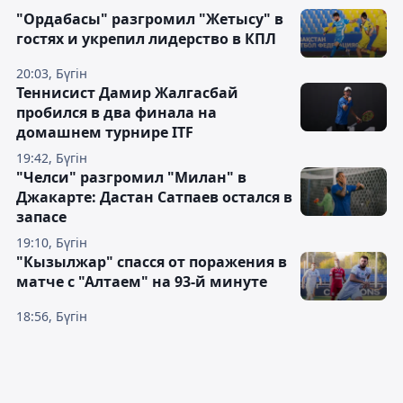
"Ордабасы" разгромил "Жетысу" в
гостях и укрепил лидерство в КПЛ
20:03, Бүгін
Теннисист Дамир Жалгасбай
пробился в два финала на
домашнем турнире ITF
19:42, Бүгін
"Челси" разгромил "Милан" в
Джакарте: Дастан Сатпаев остался в
запасе
19:10, Бүгін
"Кызылжар" спасся от поражения в
матче с "Алтаем" на 93-й минуте
18:56, Бүгін