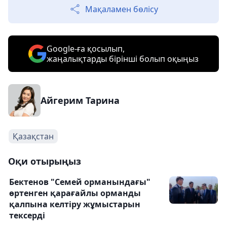
Мақаламен бөлісу
Google-ға қосылып,
жаңалықтарды бірінші болып оқыңыз
Айгерим Тарина
Қазақстан
Оқи отырыңыз
Бектенов "Семей орманындағы"
өртенген қарағайлы орманды
қалпына келтіру жұмыстарын
тексерді