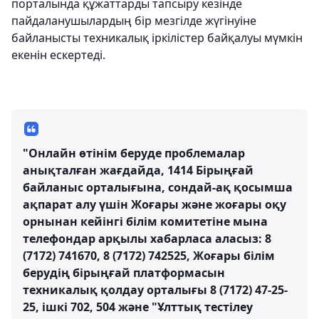
порталында құжаттарды тапсыру кезінде
пайдаланушылардың бір мезгілде жүгінуіне
байланысты техникалық іркілістер байқалуы мүмкін
екенін ескертеді.
"Онлайн өтінім беруде проблемалар
анықталған жағдайда, 1414 Бірыңғай
байланыс орталығына, сондай-ақ қосымша
ақпарат алу үшін Жоғары және жоғары оқу
орнынан кейінгі білім комитетіне мына
телефондар арқылы хабарласа аласыз: 8
(7172) 741670, 8 (7172) 742525, Жоғары білім
берудің бірыңғай платформасын
техникалық қолдау орталығы 8 (7172) 47-25-
25, ішкі 702, 504 және "Ұлттық тестілеу