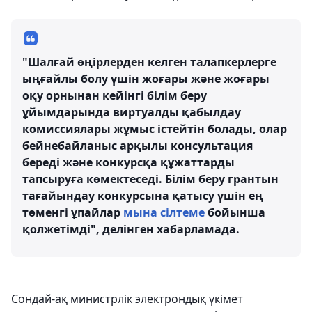
"Шалғай өңірлерден келген талапкерлерге
ыңғайлы болу үшін жоғары және жоғары
оқу орнынан кейінгі білім беру
ұйымдарында виртуалды қабылдау
комиссиялары жұмыс істейтін болады, олар
бейнебайланыс арқылы консультация
береді және конкурсқа құжаттарды
тапсыруға көмектеседі. Білім беру грантын
тағайындау конкурсына қатысу үшін ең
төменгі ұпайлар
мына сілтеме
бойынша
қолжетімді", делінген хабарламада.
Сондай-ақ министрлік электрондық үкімет