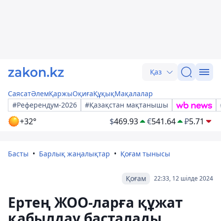
Қаз
Саясат
Әлем
Қаржы
Оқиға
Құқық
Мақалалар
#Референдум-2026
#Қазақстан мақтанышы
+32°
$
469.93
€
541.64
₽
5.71
Басты
Барлық жаңалықтар
Қоғам тынысы
Қоғам
22:33, 12 шілде 2024
Ертең ЖОО-ларға құжат
қабылдау басталады.