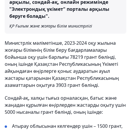
арқылы, сондай-ақ, онлайн режимінде
"Электрондық үкімет" порталы арқылы
беруге болады".
ҚР Ғылым және жоғары білім министрлігі
Министрлік мәліметінше, 2023-2024 оқу жылына
жоғары білімнің білім беру бағдарламалары
бойынша оқу үшін барлығы 78219 грант бөлінді,
оның ішінде Қазақстан Республикасының Үкіметі
айқындаған өңірлерге қоныс аударатын ауыл
жастары қатарынан Қазақстан Республикасының
азаматтарын оқытуға 3903 грант бөлінді.
Сондай-ақ, халқы тығыз орналасқан, батыс және
жаңадан құрылған өңірлерден жастарды оқыту үшін
5000 нысаналы грант бөлінді, оның ішінде:
Атырау облысынан келгендер үшін – 1500 грант,