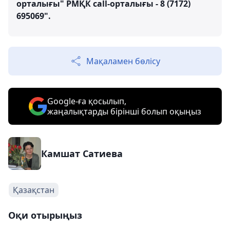
орталығы" РМҚК call-орталығы - 8 (7172)
695069".
Мақаламен бөлісу
Google-ға қосылып,
жаңалықтарды бірінші болып оқыңыз
Камшат Сатиева
Қазақстан
Оқи отырыңыз