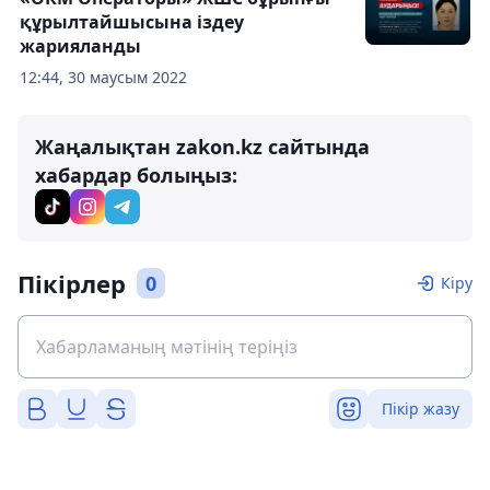
құрылтайшысына іздеу
жарияланды
12:44, 30 маусым 2022
Жаңалықтан zakon.kz сайтында
хабардар болыңыз:
Пікірлер
0
Кіру
Пікір жазу