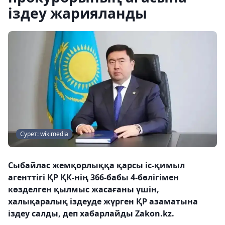
іздеу жарияланды
Сурет: wikimedia
Сыбайлас жемқорлыққа қарсы іс-қимыл
агенттігі ҚР ҚК-нің 366-бабы 4-бөлігімен
көзделген қылмыс жасағаны үшін,
халықаралық іздеуде жүрген ҚР азаматына
іздеу салды, деп хабарлайды Zakon.kz.