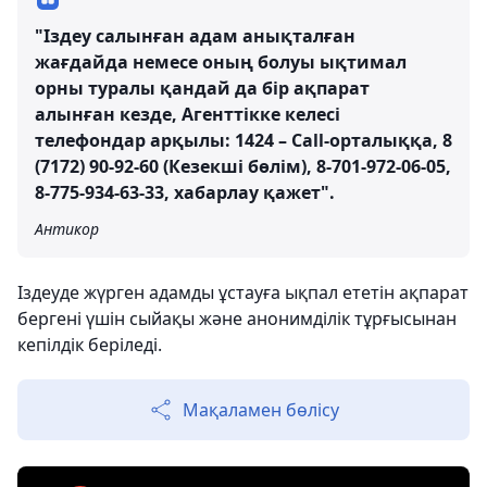
"Іздеу салынған адам анықталған
жағдайда немесе оның болуы ықтимал
орны туралы қандай да бір ақпарат
алынған кезде, Агенттікке келесі
телефондар арқылы: 1424 – Call-орталыққа, 8
(7172) 90-92-60 (Кезекші бөлім), 8-701-972-06-05,
8-775-934-63-33, хабарлау қажет".
Антикор
Іздеуде жүрген адамды ұстауға ықпал ететін ақпарат
бергені үшін сыйақы және анонимділік тұрғысынан
кепілдік беріледі.
Мақаламен бөлісу