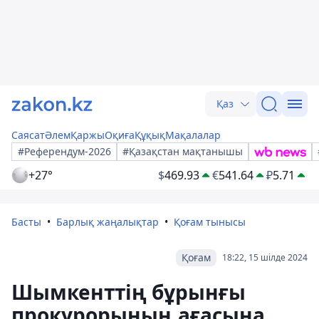
Қаз
Саясат
Әлем
Қаржы
Оқиға
Құқық
Мақалалар
#Референдум-2026
#Қазақстан мақтанышы
+27°
$
469.93
€
541.64
₽
5.71
Басты
Барлық жаңалықтар
Қоғам тынысы
Қоғам
18:22, 15 шілде 2024
Шымкенттің бұрынғы
прокурорының ағасына