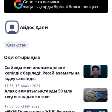
Google-ға қосылып,
жаңалықтарды бірінші болып оқыңыз
Айдос Қали
Қазақстан
Оқи отырыңыз
Сыйақы мен анонимділікке
кепілдік беріледі: Ресей азаматына
іздеу салынды
17:36, 15 тамыз 2024
Алаяқ алматылықтарды 50 млн
теңгеге алдап кеткен
17:53, 06 қазан 2022
«ӨКМ Операторы» ЖШС бұрынғы