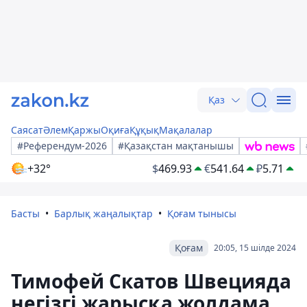
Қаз
Саясат
Әлем
Қаржы
Оқиға
Құқық
Мақалалар
#Референдум-2026
#Қазақстан мақтанышы
+32°
$
469.93
€
541.64
₽
5.71
Басты
Барлық жаңалықтар
Қоғам тынысы
Қоғам
20:05, 15 шілде 2024
Тимофей Скатов Швецияда
негізгі жарысқа жолдама