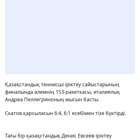
Қазақстандық теннисші іріктеу сайыстарының
финалында әлемнің 153-ракеткасы, италиялық
Андреа Пеллегриноның мысын басты.
Скатов қарсыласын 6:4, 6:1 есебімен тізе бүктірді.
Тағы бір қазақстандық Денис Евсеев іріктеу