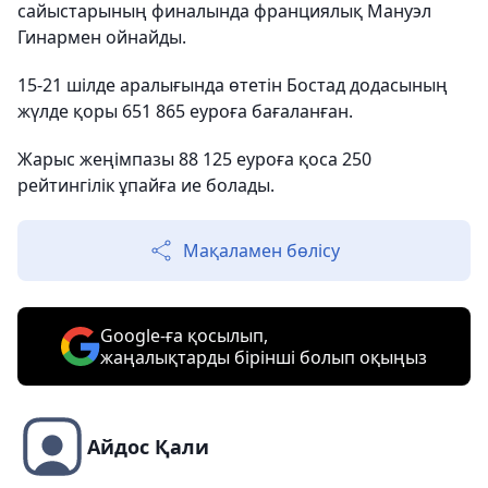
сайыстарының финалында франциялық Мануэл
Гинармен ойнайды.
15-21 шілде аралығында өтетін Бостад додасының
жүлде қоры 651 865 еуроға бағаланған.
Жарыс жеңімпазы 88 125 еуроға қоса 250
рейтингілік ұпайға ие болады.
Мақаламен бөлісу
Google-ға қосылып,
жаңалықтарды бірінші болып оқыңыз
Айдос Қали