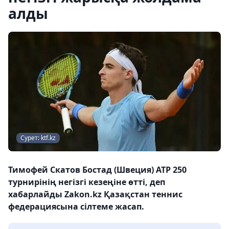
алды
Сурет: ktf.kz
Тимофей Скатов Бостад (Швеция) ATP 250
турнирінің негізгі кезеңіне өтті, деп
хабарлайды Zakon.kz Қазақстан теннис
федерациясына сілтеме жасап.