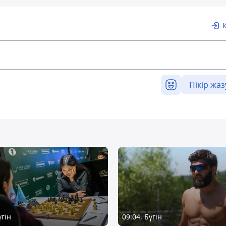
Пікір жаз
үгін
09:04, Бүгін