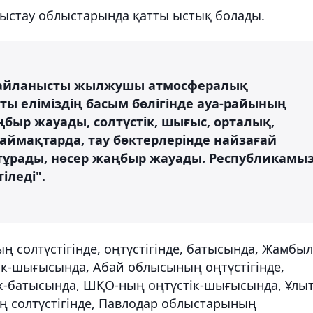
ғыстау облыстарында қатты ыстық болады.
 байланысты жылжушы атмосфералық
ы еліміздің басым бөлігінде ауа-райының
быр жауады, солтүстік, шығыс, орталық,
 аймақтарда, тау бөктерлерінде найзағай
 тұрады, нөсер жаңбыр жауады. Республикамы
іледі".
ң солтүстігінде, оңтүстігінде, батысында, Жамбыл
тік-шығысында, Абай облысының оңтүстігінде,
ік-батысында, ШҚО-ның оңтүстік-шығысында, Ұлы
ң солтүстігінде, Павлодар облыстарының