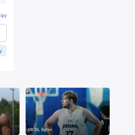
Кіру
у
08:36, Бүгін