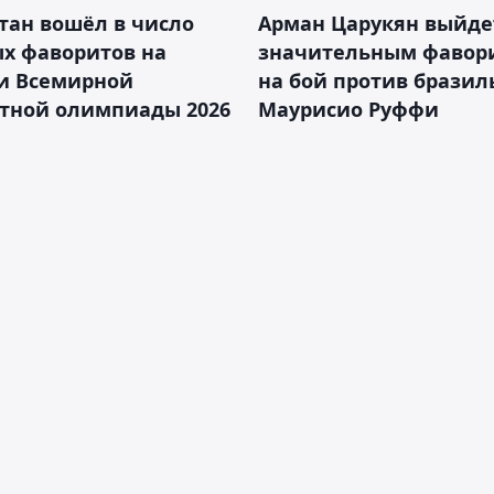
тан вошёл в число
Арман Царукян выйде
х фаворитов на
значительным фавор
и Всемирной
на бой против бразил
тной олимпиады 2026
Маурисио Руффи