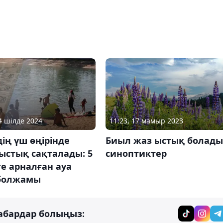
04 шілде 2024
11:23, 17 мамыр 2023
дің үш өңірінде
Биыл жаз ыстық болады
ыстық сақталады: 5
синоптиктер
е арналған ауа
болжамы
абардар болыңыз: