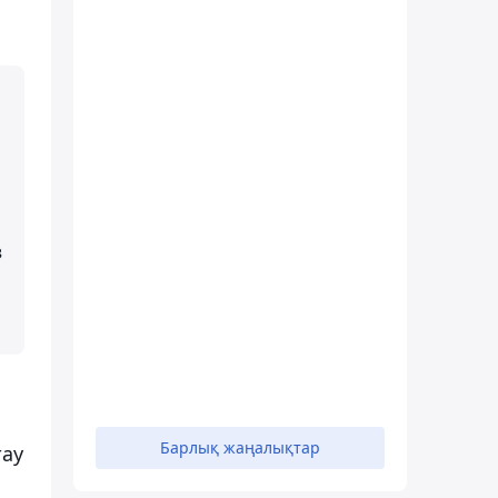
з
Барлық жаңалықтар
тау