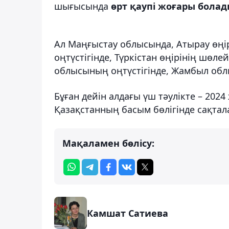
шығысында
өрт қаупі жоғары бола
Ал Маңғыстау облысында, Атырау өңі
оңтүстігінде, Түркістан өңірінің шөл
облысының оңтүстігінде, Жамбыл о
Бұған дейін алдағы үш тәулікте – 20
Қазақстанның басым бөлігінде сақта
Мақаламен бөлісу:
Камшат Сатиева