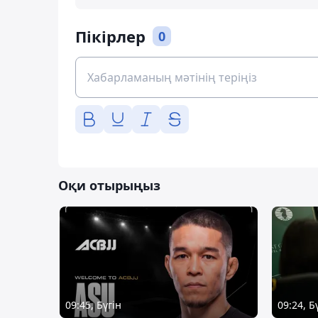
Пікірлер
0
Оқи отырыңыз
09:45, Бүгін
09:24, Б