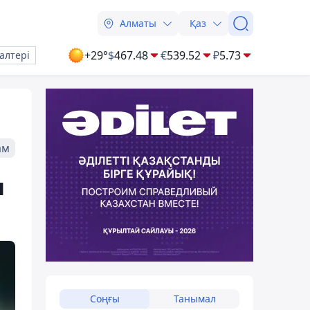
Алматы
Қаз
+29°
$
467.48
€
539.52
₽
5.73
алтері
ам
п
Соңғы
Танымал