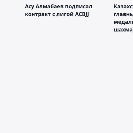
Асу Алмабаев подписал
Казахс
контракт с лигой ACBJJ
главны
медал
шахма