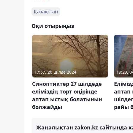
Қазақстан
Оқи отырыңыз
17:57, 26 шілде 2024
19:29, 
Синоптиктер 27 шілдеде
Еліміз
еліміздің төрт өңірінде
аптап 
аптап ыстық болатынын
шілдег
болжайды
райы 
Жаңалықтан zakon.kz сайтында х