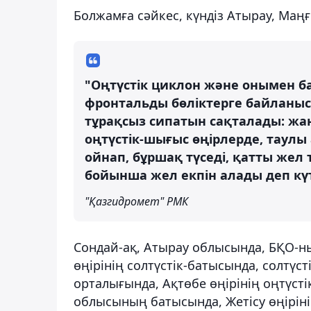
Болжамға сәйкес, күндіз Атырау, Маң
"Оңтүстік циклон және онымен
фронтальды бөліктерге байланыст
тұрақсыз сипатын сақталады: жаң
оңтүстік-шығыс өңірлерде, таулы
ойнап, бұршақ түседі, қатты жел
бойынша жел екпін алады деп күт
"Қазгидромет" РМК
Сондай-ақ, Атырау облысында, БҚО-ны
өңірінің солтүстік-батысында, солтүс
орталығында, Ақтөбе өңірінің оңтүст
облысының батысында, Жетісу өңіріні