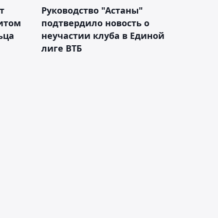
т
Руководство "Астаны"
итом
подтвердило новость о
ьца
неучастии клуба в Единой
лиге ВТБ