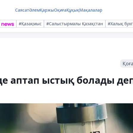
Саясат
Әлем
Қаржы
Оқиға
Құқық
Мақалалар
#Қазақмыс
#Салыстырмалы Қазақстан
#Халық бухг
Қоғ
нде аптап ыстық болады де