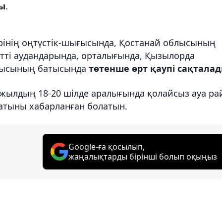
ды
.
рінің оңтүстік-шығысында, Қостанай облысының
ейтті аудандарында, орталығында, Қызылорда
блысының батысында
төтенше өрт қаупі сақтала
24 жылдың 18-20 шілде аралығында қолайсыз ауа р
латыны хабарланған болатын.
Google-ға қосылып,
жаңалықтарды бірінші болып оқыңыз