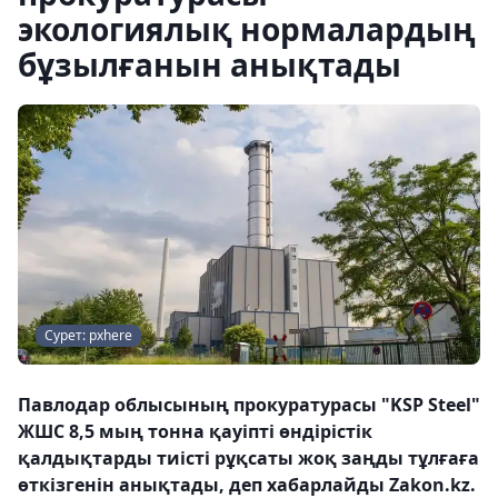
экологиялық нормалардың
бұзылғанын анықтады
Сурет: pxhere
Павлодар облысының прокуратурасы "KSP Steel"
ЖШС 8,5 мың тонна қауіпті өндірістік
қалдықтарды тиісті рұқсаты жоқ заңды тұлғаға
өткізгенін анықтады, деп хабарлайды Zakon.kz.