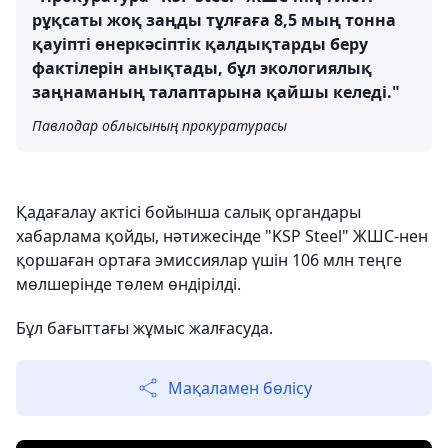
рұқсаты жоқ заңды тұлғаға 8,5 мың тонна
қауіпті өнеркәсіптік қалдықтарды беру
фактілерін анықтады, бұл экологиялық
заңнаманың талаптарына қайшы келеді."
Павлодар облысының прокуратурасы
Қадағалау актісі бойынша салық органдары
хабарлама қойды, нәтижесінде "KSP Steel" ЖШС-нен
қоршаған ортаға эмиссиялар үшін 106 млн теңге
мөлшерінде төлем өндірілді.
Бұл бағыттағы жұмыс жалғасуда.
Мақаламен бөлісу