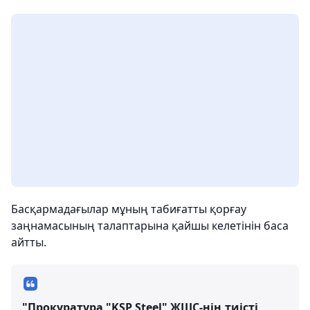
Басқармадағылар мұның табиғатты қорғау
заңнамасының талаптарына қайшы келетінін баса
айтты.
"Прокуратура "KSP Steel" ЖШС-нің тиісті