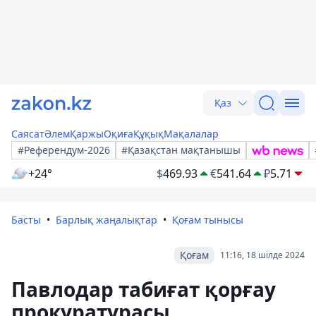
Қаз
Саясат
Әлем
Қаржы
Оқиға
Құқық
Мақалалар
#Референдум-2026
#Қазақстан мақтанышы
+24°
$
469.93
€
541.64
₽
5.71
Басты
Барлық жаңалықтар
Қоғам тынысы
Қоғам
11:16, 18 шілде 2024
Павлодар табиғат қорғау
прокуратурасы