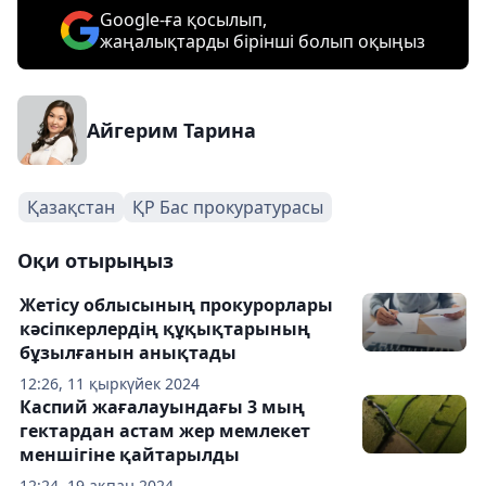
Google-ға қосылып,
жаңалықтарды бірінші болып оқыңыз
Айгерим Тарина
Қазақстан
ҚР Бас прокуратурасы
Оқи отырыңыз
Жетісу облысының прокурорлары
кәсіпкерлердің құқықтарының
бұзылғанын анықтады
12:26, 11 қыркүйек 2024
Каспий жағалауындағы 3 мың
гектардан астам жер мемлекет
меншігіне қайтарылды
12:24, 19 ақпан 2024