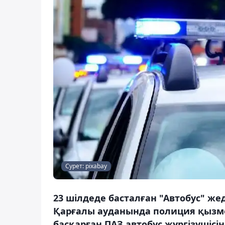
Сурет: pixabay
23 шілдеде басталған "Автобус" ж
Қарғалы ауданында полиция қызмет
басқарған ПАЗ автобус жүргізушісі