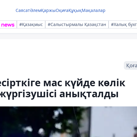
Саясат
Әлем
Қаржы
Оқиға
Құқық
Мақалалар
#Қазақмыс
#Салыстырмалы Қазақстан
#Халық бухг
Қоғ
ірткіге мас күйде көлік
 жүргізушісі анықталды