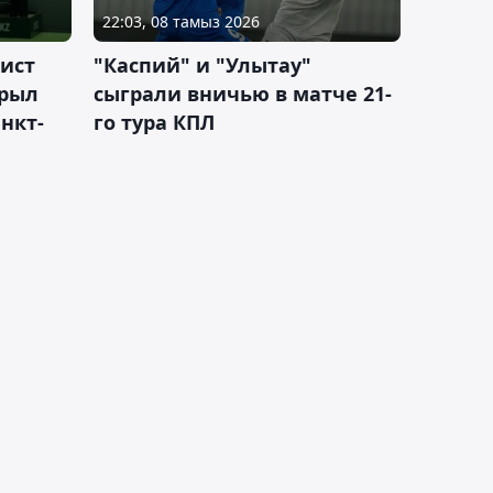
22:03, 08 тамыз 2026
ист
"Каспий" и "Улытау"
крыл
сыграли вничью в матче 21-
нкт-
го тура КПЛ