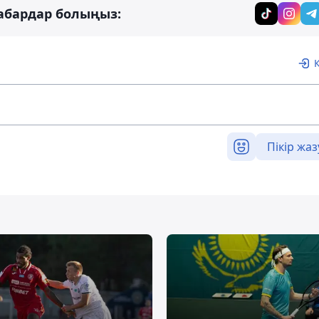
абардар болыңыз:
Пікір жаз