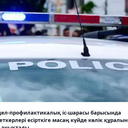
едел-профилактикалық іс-шарасы барысында
керлері есірткіге масаң күйде көлік құралын
н анықтады.