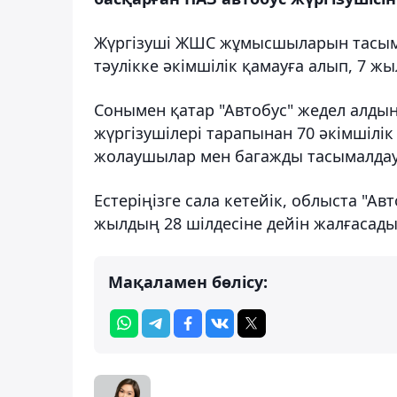
Жүргізуші ЖШС жұмысшыларын тасымал
тәулікке әкімшілік қамауға алып, 7 ж
Сонымен қатар "Автобус" жедел алдын
жүргізушілері тарапынан 70 әкімшілік
жолаушылар мен багажды тасымалдау 
Естеріңізге сала кетейік, облыста "А
жылдың 28 шілдесіне дейін жалғасады
Мақаламен бөлісу: