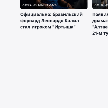
23:43, 08 тамыз 2026
23:18, 
Официально: бразильский
Появи
форвард Леонардо Калил
драма
стал игроком "Иртыша"
"Алта
21-м т