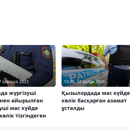
27 қараша 2023
13:20, 12 шілде 2024
да жүргізуші
Қызылордада мас күйде
інен айырылған
көлік басқарған азамат
уші мас күйде
ұсталды
көлік тізгіндеген