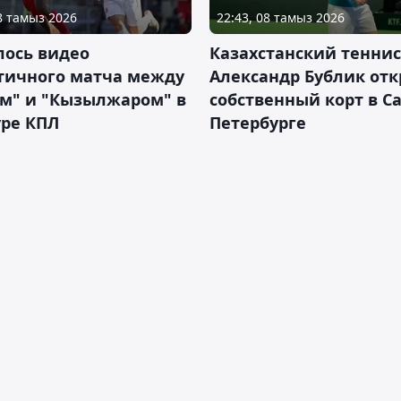
08 тамыз 2026
22:43, 08 тамыз 2026
лось видео
Казахстанский теннис
тичного матча между
Александр Бублик от
ем" и "Кызылжаром" в
собственный корт в Са
уре КПЛ
Петербурге