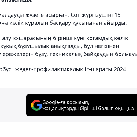
дауды жүзеге асырған. Сот жүргізушіні 15
ылға көлік құралын басқару құқығынан айырды.
 алу іс-шарасының бірінші күні қоғамдық көлік
 құқық бұзушылық анықталды, бұл негізінен
ережелерін бұзу, техникалық байқаудың болмау
втобус" жедел-профилактикалық іс-шарасы 2024
.
Google-ға қосылып,
жаңалықтарды бірінші болып оқыңыз