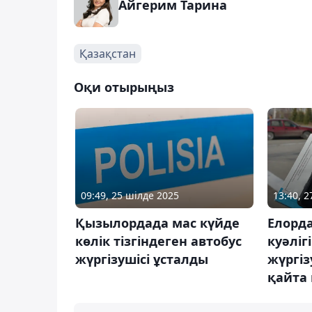
Айгерим Тарина
Қазақстан
Оқи отырыңыз
09:49, 25 шілде 2025
13:40, 
Қызылордада мас күйде
Елорда
көлік тізгіндеген автобус
куәліг
жүргізушісі ұсталды
жүргіз
қайта 