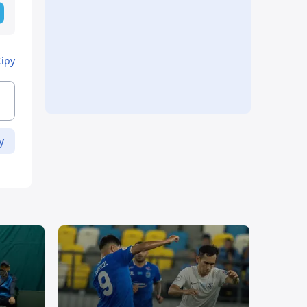
Кіру
у