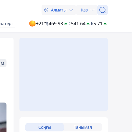
Алматы
Қаз
+21°
$
469.93
€
541.64
₽
5.71
алтері
ам
Соңғы
Танымал