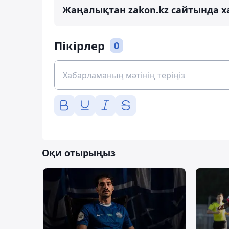
Жаңалықтан zakon.kz сайтында х
Пікірлер
0
Оқи отырыңыз