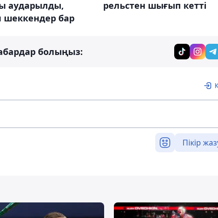
ы аударылды,
рельстен шығып кетті
п шеккендер бар
абардар болыңыз:
Пікір жаз