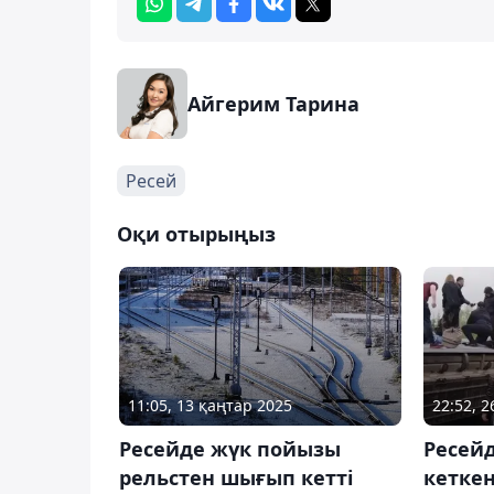
Айгерим Тарина
Ресей
Оқи отырыңыз
11:05, 13 қаңтар 2025
22:52, 
Ресейде жүк пойызы
Ресей
рельстен шығып кетті
кетке