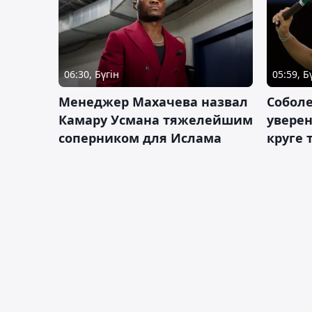
06:30, Бүгін
05:59, Б
Менеджер Махачева назвал
Собол
Камару Усмана тяжелейшим
уверен
соперником для Ислама
круге 