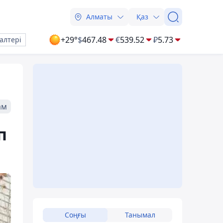
Алматы
Қаз
+29°
$
467.48
€
539.52
₽
5.73
алтері
ам
п
Соңғы
Танымал