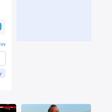
Кіру
у