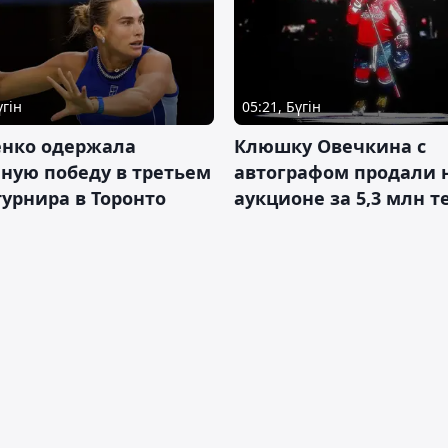
үгін
05:21, Бүгін
енко одержала
Клюшку Овечкина с
ную победу в третьем
автографом продали 
турнира в Торонто
аукционе за 5,3 млн т