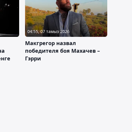
04:55, 07 тамыз 2026
Макгрегор назвал
на
победителя боя Махачев –
енге
Гэрри