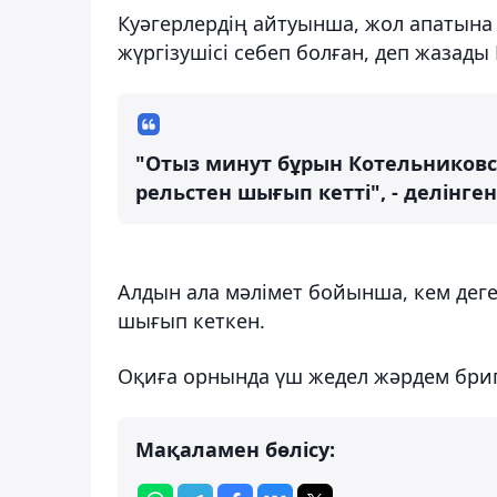
Куәгерлердің айтуынша, жол апатына 
жүргізушісі себеп болған, деп жазады
"Отыз минут бұрын Котельников
рельстен шығып кетті", - делінге
Алдын ала мәлімет бойынша, кем деген
шығып кеткен.
Оқиға орнында үш жедел жәрдем бриг
Мақаламен бөлісу: