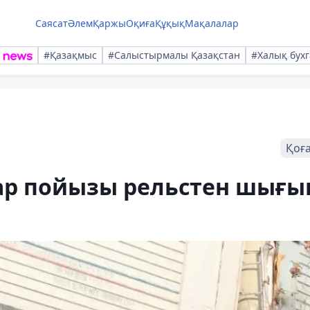
Саясат
Әлем
Қаржы
Оқиға
Құқық
Мақалалар
#Қазақмыс
#Салыстырмалы Қазақстан
#Халық бухг
Қоғ
р пойызы рельстен шығы