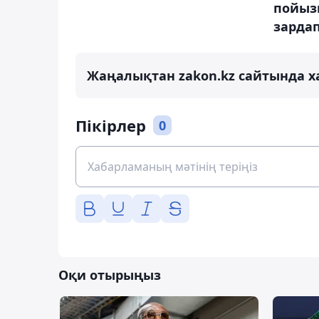
пойыз
зарда
Жаңалықтан zakon.kz сайтында х
Пікірлер
0
Оқи отырыңыз