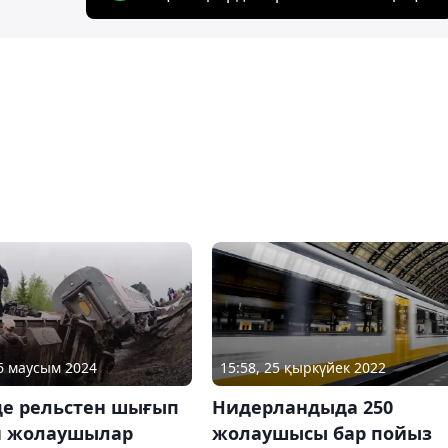
26 маусым 2024
15:58, 25 қыркүйек 2022
де рельстен шығып
Нидерландыда 250
н жолаушылар
жолаушысы бар пойыз