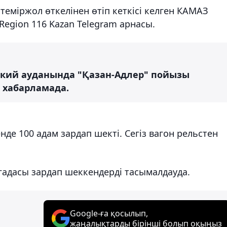
теміржол өткелінен өтіп кеткісі келген КАМАЗ
 Region 116 Kazan Telegram арнасы.
ский ауданында "Қазан-Адлер" пойызы
н хабарламада.
де 100 адам зардап шекті. Сегіз вагон рельстен
адасы зардап шеккендерді тасымалдауда.
Google-ға қосылып,
жаңалықтарды бірінші болып оқыңыз