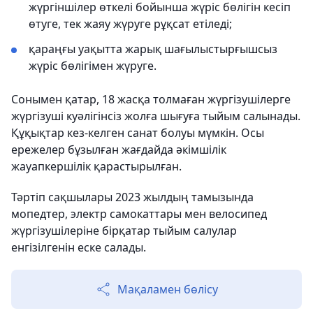
жүргіншілер өткелі бойынша жүріс бөлігін кесіп
өтуге, тек жаяу жүруге рұқсат етіледі;
қараңғы уақытта жарық шағылыстырғышсыз
жүріс бөлігімен жүруге.
Сонымен қатар, 18 жасқа толмаған жүргізушілерге
жүргізуші куәлігінсіз жолға шығуға тыйым салынады.
Құқықтар кез-келген санат болуы мүмкін. Осы
ережелер бұзылған жағдайда әкімшілік
жауапкершілік қарастырылған.
Тәртіп сақшылары 2023 жылдың тамызында
мопедтер, электр самокаттары мен велосипед
жүргізушілеріне бірқатар тыйым салулар
енгізілгенін еске салады.
Мақаламен бөлісу