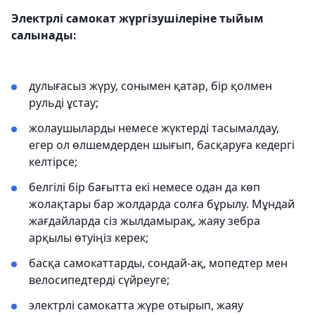
Электрлі самокат жүргізушілеріне тыйым
салынады:
дулығасыз жүру, сонымен қатар, бір қолмен
рульді ұстау;
жолаушыларды немесе жүктерді тасымалдау,
егер ол өлшемдерден шығып, басқаруға кедергі
келтірсе;
белгілі бір бағытта екі немесе одан да көп
жолақтары бар жолдарда солға бұрылу. Мұндай
жағдайларда сіз жылдамырақ, жаяу зебра
арқылы өтуіңіз керек;
басқа самокаттарды, сондай-ақ, мопедтер мен
велосипедтерді сүйреуге;
электрлі самокатта жүре отырып, жаяу