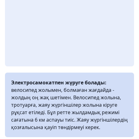
Электросамокатпен жүруге болады:
велосипед жолымен, болмаған жағдайда -
жолдың оң жақ шетімен. Велосипед жолына,
тротуарға, жаяу жүргіншілер жолына кіруге
рұқсат етіледі. Бұл ретте жылдамдық режимі
сағатына 6 км аспауы тиіс. Жаяу жүргіншілердің
қозғалысына қауіп төндірмеуі керек.