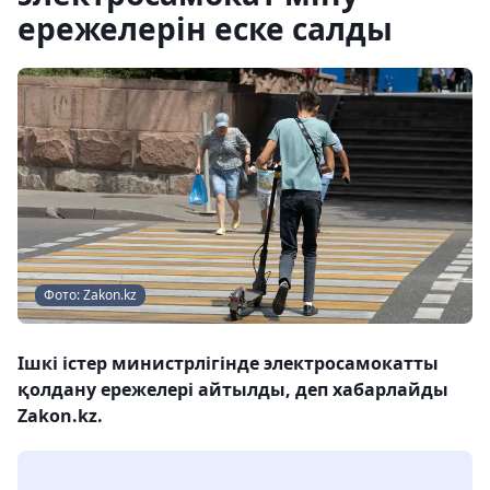
ережелерін еске салды
Фото: Zakon.kz
Ішкі істер министрлігінде электросамокатты
қолдану ережелері айтылды, деп хабарлайды
Zakon.kz.