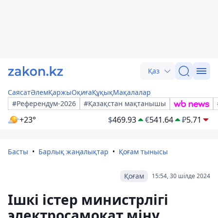
Қаз
Саясат
Әлем
Қаржы
Оқиға
Құқық
Мақалалар
#Референдум-2026
#Қазақстан мақтанышы
+23°
$
469.93
€
541.64
₽
5.71
Басты
Барлық жаңалықтар
Қоғам тынысы
Қоғам
15:54, 30 шілде 2024
Ішкі істер министрлігі
электросамокат міну