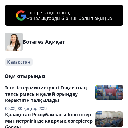
Google-ға қосылып,
жаңалықтарды бірінші болып оқыңыз
Ботагөз Ақиқат
Қазақстан
Оқи отырыңыз
Ішкі істер министрлігі Тоқаевтың
тапсырмасын қалай орындау
керектігін талқылады
09:02, 30 қаңтар 2025
Қазақстан Республикасы Ішкі істер
министрлігінде кадрлық өзгерістер
болды