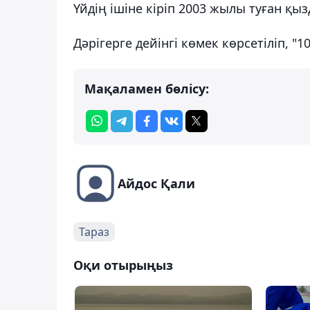
Үйдің ішіне кіріп 2003 жылы туған қы
Дәрігерге дейінгі көмек көрсетіліп, "
Мақаламен бөлісу:
Айдос Қали
Тараз
Оқи отырыңыз