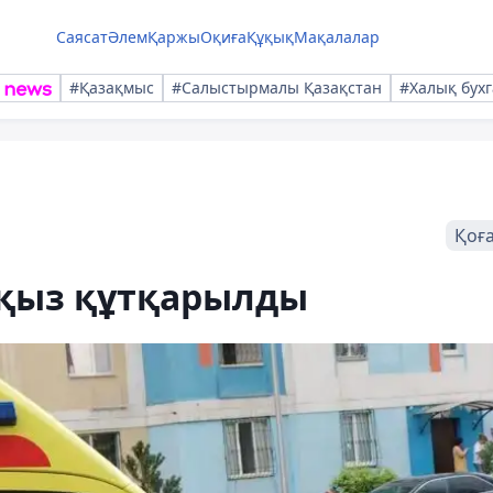
Саясат
Әлем
Қаржы
Оқиға
Құқық
Мақалалар
#Қазақмыс
#Салыстырмалы Қазақстан
#Халық бухг
Қоғ
 қыз құтқарылды