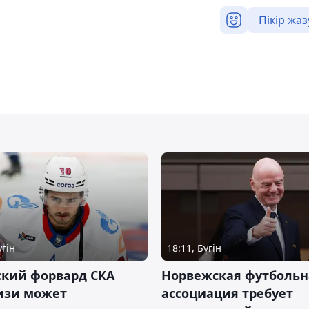
Пікір жаз
үгін
18:11, Бүгін
ский форвард СКА
Норвежская футбольн
изи может
ассоциация требует