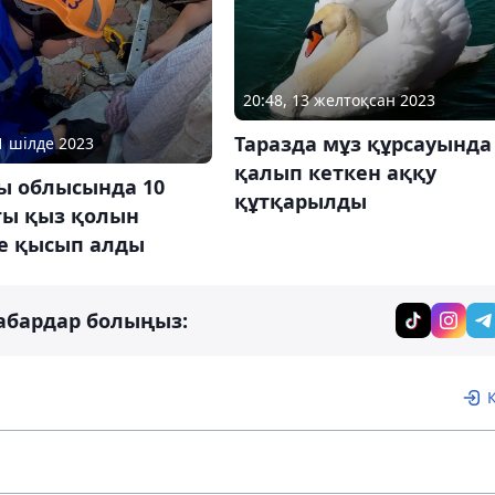
20:48, 13 желтоқсан 2023
Таразда мұз құрсауында
11 шілде 2023
қалып кеткен аққу
ы облысында 10
құтқарылды
ғы қыз қолын
ге қысып алды
абардар болыңыз: