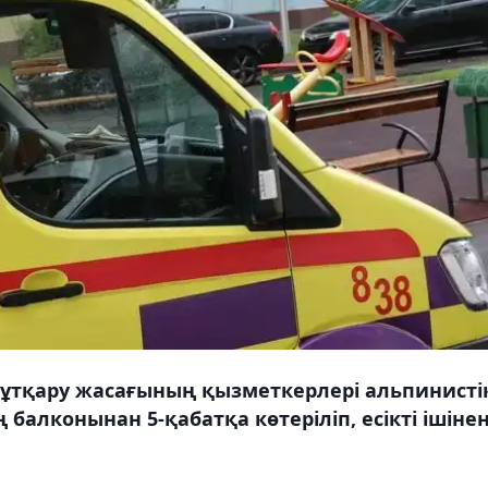
ұтқару жасағының қызметкерлері альпинисті
балконынан 5-қабатқа көтеріліп, есікті ішіне