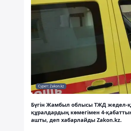
Сурет: Zakon.kz
Бүгін Жамбыл облысы ТЖД жедел-қ
құралдардың көмегімен 4-қабаттың 
ашты, деп хабарлайды Zakon.kz.