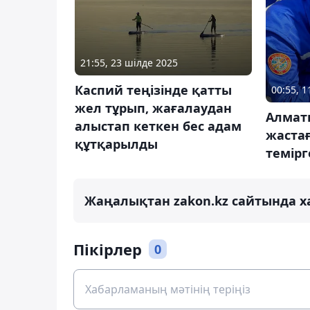
21:55, 23 шілде 2025
Каспий теңізінде қатты
00:55, 
жел тұрып, жағалаудан
Алмат
алыстап кеткен бес адам
жаста
құтқарылды
темір
Жаңалықтан zakon.kz сайтында х
Пікірлер
0