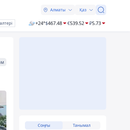
Алматы
Қаз
+24°
$
467.48
€
539.52
₽
5.73
алтері
ам
Соңғы
Танымал