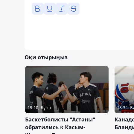
Оқи отырыңыз
19:10, Бүгін
18:34, Б
Баскетболисты "Астаны"
Канад
обратились к Касым-
Бланд