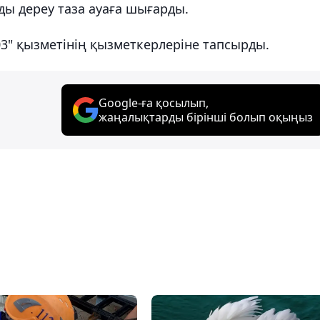
зды дереу таза ауаға шығарды.
103" қызметінің қызметкерлеріне тапсырды.
Google-ға қосылып,
жаңалықтарды бірінші болып оқыңыз