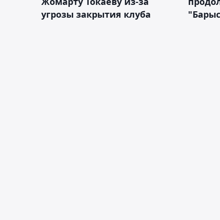
Жомарту Токаеву из-за
продол
угрозы закрытия клуба
"Барыс