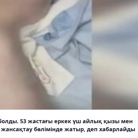
болды. 53 жастағы еркек үш айлық қызы мен
би жансақтау бөлімінде жатыр, деп хабарлайды