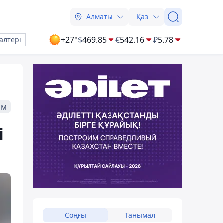
Алматы
Қаз
+27°
$
469.85
€
542.16
₽
5.78
алтері
ам
і
Соңғы
Танымал