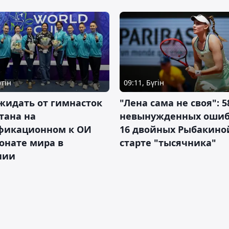
үгін
09:11, Бүгін
жидать от гимнасток
"Лена сама не своя": 5
тана на
невынужденных ошиб
фикационном к ОИ
16 двойных Рыбакино
онате мира в
старте "тысячника"
нии