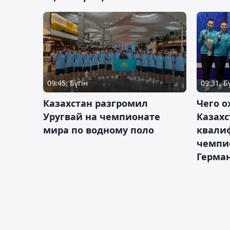
09:45, Бүгін
09:31, Б
Казахстан разгромил
Чего о
Уругвай на чемпионате
Казахс
мира по водному поло
квали
чемпи
Герма