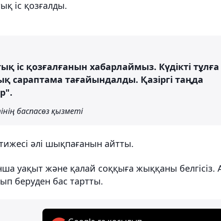
қ іс қозғалды.
қ іс қозғалғанын хабарлаймыз. Күдікті тұлға
қ сараптама тағайындалды. Қазіргі таңда
р".
нің баспасөз қызметі
тижесі әлі шықпағанын айтты.
анша уақыт және қалай соққыға жыққаны белгісіз. 
ып беруден бас тартты.