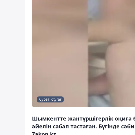
Сурет: otyrar
Шымкентте жантүршігерлік оқиға 
әйелін сабап тастаған. Бүгінде сә
Zakon.kz.