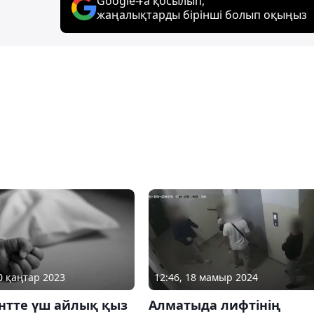
Google-ға қосылып,
жаңалықтарды бірінші болып оқыңыз
10 қаңтар 2023
12:46, 18 мамыр 2024
нтте үш айлық қыз
Алматыда лифтінің