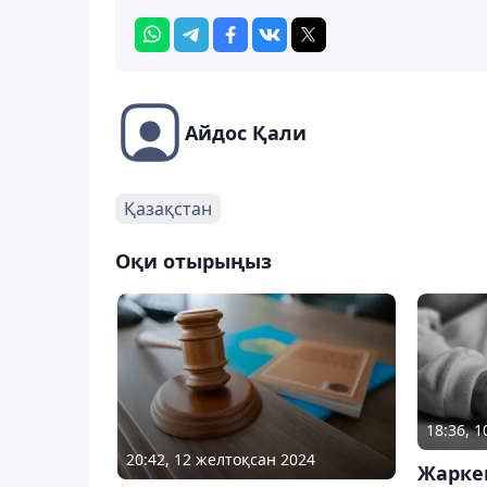
Айдос Қали
Қазақстан
Оқи отырыңыз
18:36, 
20:42, 12 желтоқсан 2024
Жарке