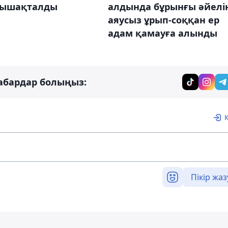
пышақталды
алдында бұрынғы әйелі
аяусыз ұрып-соққан ер
адам қамауға алынды
абардар болыңыз:
Пікір жаз