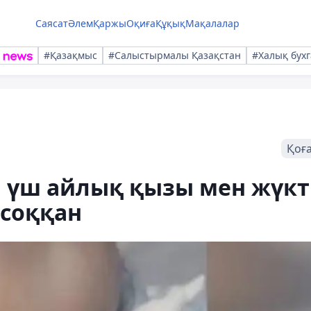
Саясат
Әлем
Қаржы
Оқиға
Құқық
Мақалалар
#Қазақмыс
#Салыстырмалы Қазақстан
#Халық бухг
Қоғ
 үш айлық қызы мен жүкт
-соққан