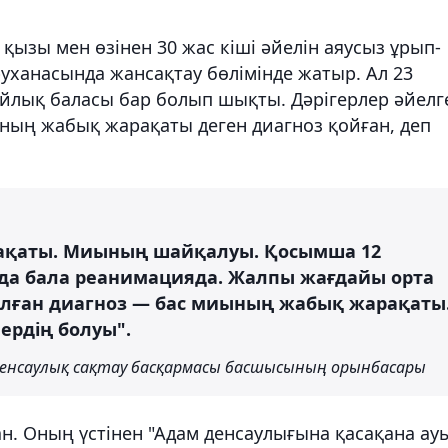
қызы мен өзінен 30 жас кіші әйелін аяусыз ұрып-
уруханасында жансақтау бөлімінде жатыр. Ал 23
айлық баласы бар болып шықты. Дәрігерлер әйелг
ының жабық жарақаты деген диагноз қойған, деп
ақаты. Миының шайқалуы. Қосымша 12
таңда бала реанимацияда. Жалпы жағдайы орта
ылған диагноз — бас миының жабық жарақаты
ердің болуы".
енсаулық сақтау басқармасы басшысының орынбасары
ған. Оның үстінен "Адам денсаулығына қасақана ау