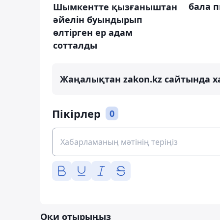
бала 
Шымкентте қызғаныштан
әйелін буындырып
өлтірген ер адам
сотталды
Жаңалықтан zakon.kz сайтында х
Пікірлер
0
Оқи отырыңыз