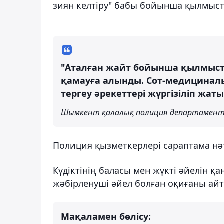
зиян келтiру" бабы бойынша қылмысты
"Аталған жайт бойынша қылмысты
қамауға алынды. Сот-медициналы
тергеу әрекеттері жүргізіліп жаты
Шымкент қалалық полиция департаменті
Полиция қызметкерлері сараптама нә
Күдіктінің баласы мен жүкті әйелін қ
жәбірленуші әйел болған оқиғаны айт
Мақаламен бөлісу: