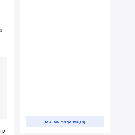
е
.
Барлық жаңалықтар
ыр