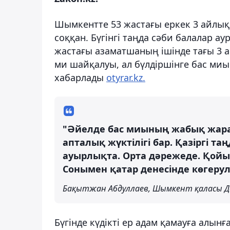
Шымкентте 53 жастағы еркек 3 айлық 
соққан. Бүгінгі таңда сәби балалар а
жастағы азаматшаның ішінде тағы 3 
ми шайқалуы, ал бүлдіршінге бас ми
хабарлады
otyrar.kz.
"Әйелде бас миының жабық жар
апталық жүктілігі бар. Қазіргі 
ауырлықта. Орта дәрежеде. Қой
Сонымен қатар денесінде көгерул
Бақытжан Абдуллаев, Шымкент қаласы Д
Бүгінде күдікті ер адам қамауға алын