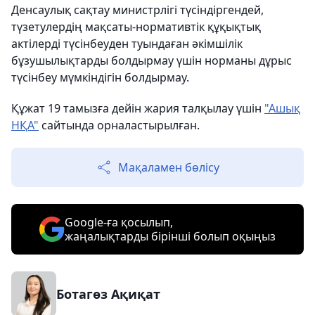
Денсаулық сақтау министрлігі түсіндіргендей,
түзетулердің мақсаты-нормативтік құқықтық
актілерді түсінбеуден туындаған әкімшілік
бұзушылықтарды болдырмау үшін норманы дұрыс
түсінбеу мүмкіндігін болдырмау.
Құжат 19 тамызға дейін жария талқылау үшін
"Ашық
НҚА"
сайтында орналастырылған.
Мақаламен бөлісу
Google-ға қосылып,
жаңалықтарды бірінші болып оқыңыз
Ботагөз Ақиқат