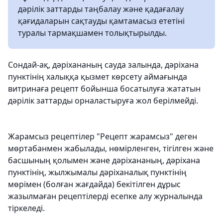
дәрілік заттарды таңбалау және қадағалау
қағидаларын сақтауды қамтамасыз ететіні
туралы тармақшамен толықтырылды.
Сондай-ақ, дәріхананың сауда залында, дәріхана
пунктінің халыққа қызмет көрсету аймағында
витринаға рецепт бойынша босатылуға жататын
дәрілік заттарды орналастыруға жол берілмейді.
Жарамсыз рецептілер "Рецепт жарамсыз" деген
мөртабанмен жабылады, нөмірленген, тігілген және
басшының қолымен және дәріхананың, дәріхана
пунктінің, жылжымалы дәріханалық пунктінің
мөрімен (болған жағдайда) бекітілген дұрыс
жазылмаған рецептілерді есепке алу журналында
тіркеледі.