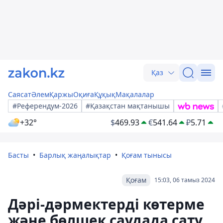
Қаз
Саясат
Әлем
Қаржы
Оқиға
Құқық
Мақалалар
#Референдум-2026
#Қазақстан мақтанышы
+32°
$
469.93
€
541.64
₽
5.71
Басты
Барлық жаңалықтар
Қоғам тынысы
Қоғам
15:03, 06 тамыз 2024
Дәрі-дәрмектерді көтерме
және бөлшек саудада сату