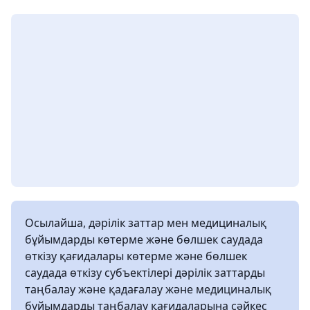
Осылайша, дәрілік заттар мен медициналық
бұйымдарды көтерме және бөлшек саудада
өткізу қағидалары көтерме және бөлшек
саудада өткізу субъектілері дәрілік заттарды
таңбалау және қадағалау және медициналық
бұйымдарды таңбалау қағидаларына сәйкес