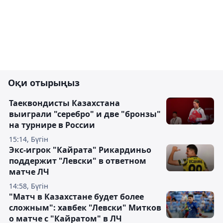
Оқи отырыңыз
Таеквондисты Казахстана
выиграли "серебро" и две "бронзы"
на турнире в России
15:14, Бүгін
Экс-игрок "Кайрата" Рикардиньо
поддержит "Левски" в ответном
матче ЛЧ
14:58, Бүгін
"Матч в Казахстане будет более
сложным": хавбек "Левски" Митков
о матче с "Кайратом" в ЛЧ