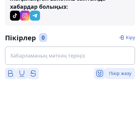
хабардар болыңыз:
Пікірлер
0
Кіру
Пікір жазу