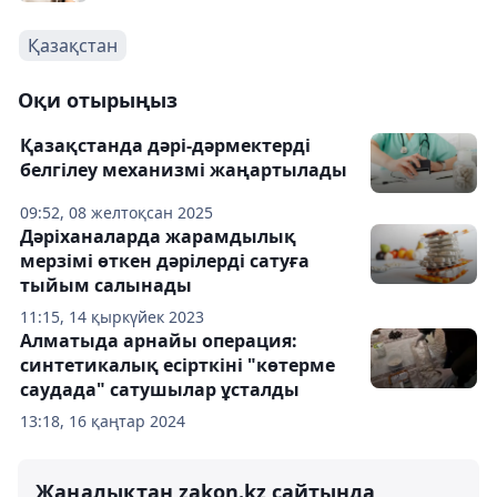
Қазақстан
Оқи отырыңыз
Қазақстанда дәрі-дәрмектерді
белгілеу механизмі жаңартылады
09:52, 08 желтоқсан 2025
Дәріханаларда жарамдылық
мерзімі өткен дәрілерді сатуға
тыйым салынады
11:15, 14 қыркүйек 2023
Алматыда арнайы операция:
синтетикалық есірткіні "көтерме
саудада" сатушылар ұсталды
13:18, 16 қаңтар 2024
Жаңалықтан zakon.kz сайтында