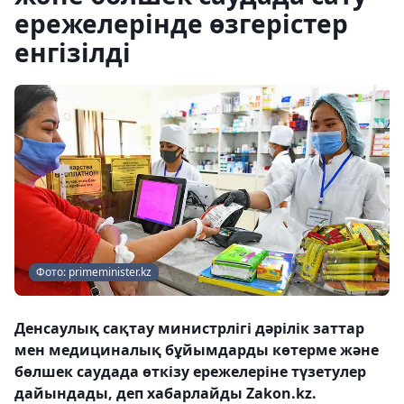
ережелерінде өзгерістер
енгізілді
Фото: primeminister.kz
Денсаулық сақтау министрлігі дәрілік заттар
мен медициналық бұйымдарды көтерме және
бөлшек саудада өткізу ережелеріне түзетулер
дайындады, деп хабарлайды Zakon.kz.